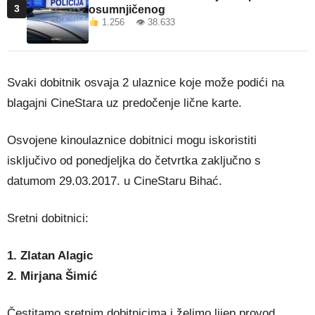
3
osumnjičenog
1.256 👁 38.633
Svaki dobitnik osvaja 2 ulaznice koje može podići na
blagajni CineStara uz predočenje lične karte.
Osvojene kinoulaznice dobitnici mogu iskoristiti
isključivo od ponedjeljka do četvrtka zaključno s
datumom 29.03.2017. u CineStaru Bihać.
Sretni dobitnici:
1. Zlatan Alagic
2. Mirjana Šimić
Čestitamo sretnim dobitnicima i želimo lijep provod