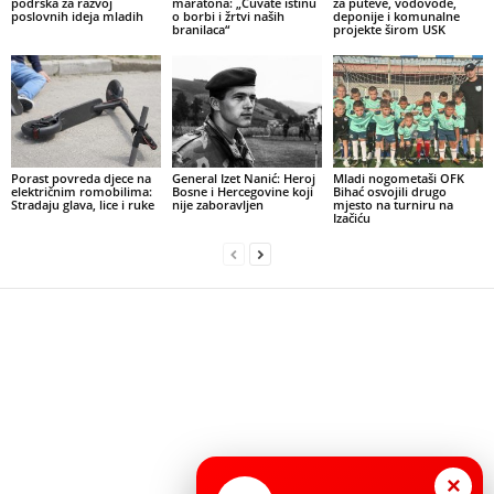
podrška za razvoj
maratona: „Čuvate istinu
za puteve, vodovode,
poslovnih ideja mladih
o borbi i žrtvi naših
deponije i komunalne
branilaca“
projekte širom USK
Porast povreda djece na
General Izet Nanić: Heroj
Mladi nogometaši OFK
električnim romobilima:
Bosne i Hercegovine koji
Bihać osvojili drugo
Stradaju glava, lice i ruke
nije zaboravljen
mjesto na turniru na
Izačiću
×