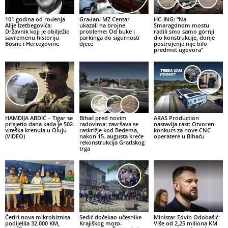
101 godina od rođenja
Građani MZ Centar
HC-ING: “Na
Alije Izetbegovića:
ukazali na brojne
Smaragdnom mostu
Državnik koji je obilježio
probleme: Od buke i
radili smo samo gornji
savremenu historiju
parkinga do sigurnosti
dio konstrukcije, donje
Bosne i Hercegovine
djece
postrojenje nije bilo
predmet ugovora”
HAMDIJA ABDIĆ – Tigar se
Bihać pred novim
ARAS Production
prisjetio dana kada je 502.
radovima: završava se
nastavlja rast: Otvoren
viteška krenula u Oluju
raskrižje kod Bedema,
konkurs za nove CNC
(VIDEO)
nakon 15. augusta kreće
operatere u Bihaću
rekonstrukcija Gradskog
trga
Četiri nova mikrobiznisa
Sedić dočekao učesnike
Ministar Edvin Odobašić:
podijelila 32.000 KM,
Krajiškog moto-
Više od 2,25 miliona KM