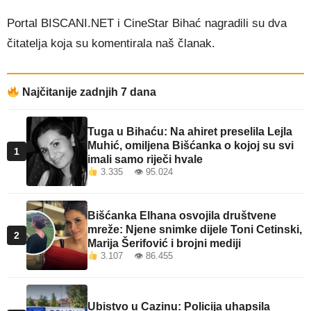
Portal BISCANI.NET i CineStar Bihać nagradili su dva
čitatelja koja su komentirala naš članak.
Najčitanije zadnjih 7 dana
Tuga u Bihaću: Na ahiret preselila Lejla
Muhić, omiljena Bišćanka o kojoj su svi
1
imali samo riječi hvale
3.335 👁 95.024
Bišćanka Elhana osvojila društvene
mreže: Njene snimke dijele Toni Cetinski,
2
Marija Šerifović i brojni mediji
3.107 👁 86.455
Ubistvo u Cazinu: Policija uhapsila