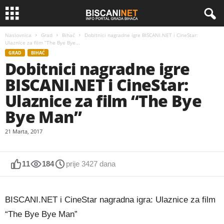
Naslovnica
Grad
Bihać
Dobitnici nagradne igre BISCANI.NET i CineStar:
Ulaznice za film “The Bye Bye...
GRAD
BIHAĆ
Dobitnici nagradne igre
BISCANI.NET i CineStar:
Ulaznice za film “The Bye
Bye Man”
21 Marta, 2017
11
184
prije 3427 dana
BISCANI.NET i CineStar nagradna igra: Ulaznice za film
“The Bye Bye Man”