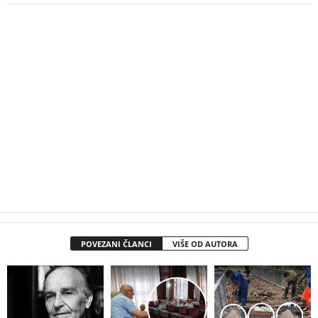
POVEZANI ČLANCI
VIŠE OD AUTORA