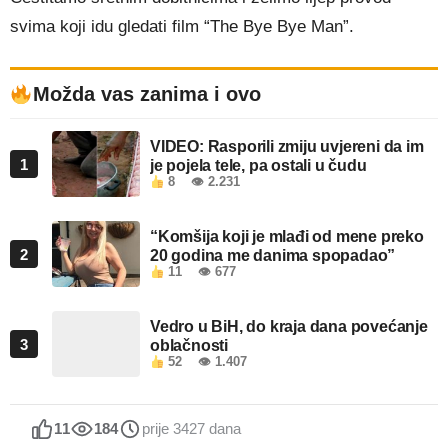
svima koji idu gledati film “The Bye Bye Man”.
Možda vas zanima i ovo
VIDEO: Rasporili zmiju uvjereni da im
1
je pojela tele, pa ostali u čudu
8
👁 2.231
“Komšija koji je mlađi od mene preko
2
20 godina me danima spopadao”
11
👁 677
Vedro u BiH, do kraja dana povećanje
3
oblačnosti
52
👁 1.407
11
184
prije 3427 dana