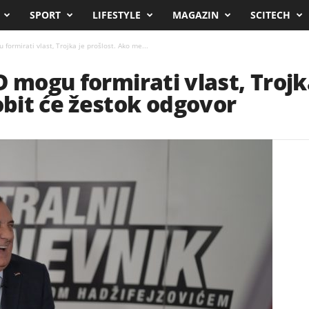
SPORT
LIFESTYLE
MAGAZIN
SCITECH
formirati vlast, Trojka je prošlost. Ako me...
 mogu formirati vlast, Trojka
bit će žestok odgovor