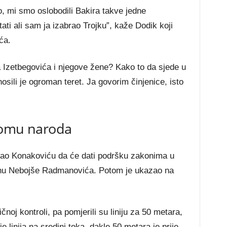
o, mi smo oslobodili Bakira takve jedne
ati ali sam ja izabrao Trojku”, kaže Dodik koji
ća.
a Izetbegovića i njegove žene? Kako to da sjede u
osili je ogroman teret. Ja govorim činjenice, isto
Domu naroda
zao Konakoviću da će dati podršku zakonima u
nu Nebojše Radmanovića. Potom je ukazao na
noj kontroli, pa pomjerili su liniju za 50 metara,
e linija na sredini toka, dakle 50 metara je prije