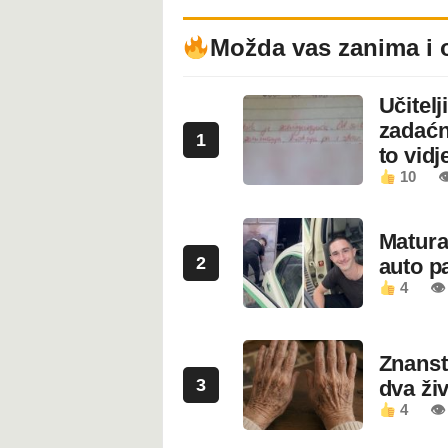
Možda vas zanima i 
Učitel
zadaćn
1
to vidje
10

Maturan
2
auto pa
4
👁
Znanstv
3
dva ži
4
👁