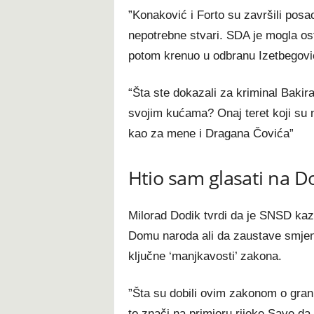
”Konaković i Forto su završili posa
nepotrebne stvari. SDA je mogla ost
potom krenuo u odbranu Izetbegovi
“Šta ste dokazali za kriminal Bakir
svojim kućama? Onaj teret koji su n
kao za mene i Dragana Čovića”
Htio sam glasati na 
Milorad Dodik tvrdi da je SNSD ka
Domu naroda ali da zaustave smje
ključne ‘manjkavosti’ zakona.
”Šta su dobili ovim zakonom o granič
to znači na primjeru rijeke Save da j