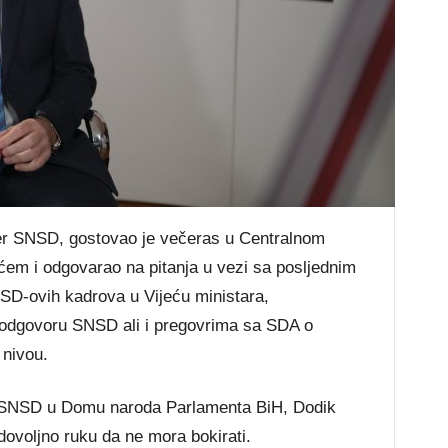
der SNSD, gostovao je večeras u Centralnom
em i odgovarao na pitanja u vezi sa posljednim
SD-ovih kadrova u Vijeću ministara,
m odgovoru SNSD ali i pregovrima sa SDA o
 nivou.
a SNSD u Domu naroda Parlamenta BiH, Dodik
dovoljno ruku da ne mora bokirati.