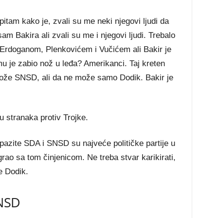
itam kako je, zvali su me neki njegovi ljudi da
sam Bakira ali zvali su me i njegovi ljudi. Trebalo
a Erdoganom, Plenkovićem i Vučićem ali Bakir je
 je zabio nož u leđa? Amerikanci. Taj kreten
ože SNSD, ali da ne može samo Dodik. Bakir je
 stranaka protiv Trojke.
azite SDA i SNSD su najveće političke partije u
rao sa tom činjenicom. Ne treba stvar karikirati,
e Dodik.
SNSD