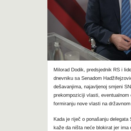
t
Milorad Dodik, predsjednik RS i li
dnevniku sa Senadom Hadžifejzović
dešavanjima, najavljenoj smjeni SN
prekompoziciji vlasti, eventualno
formiranju nove vlasti na državnom
Kada je riječ o ponašanju delegat
kaže da ništa neće blokirat jer ima 