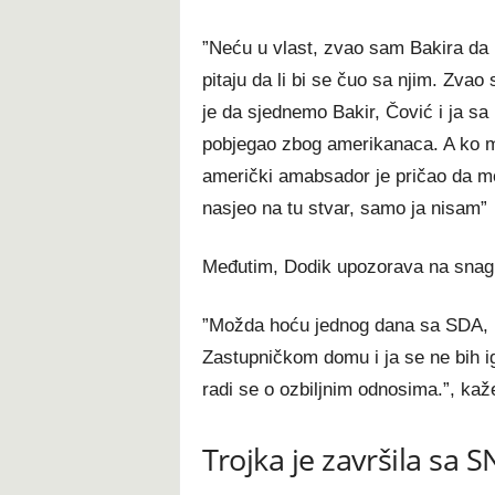
”Neću u vlast, zvao sam Bakira da p
pitaju da li bi se čuo sa njim. Zvao 
je da sjednemo Bakir, Čović i ja s
pobjegao zbog amerikanaca. A ko mu
američki amabsador je pričao da m
nasjeo na tu stvar, samo ja nisam”
Međutim, Dodik upozorava na snagu
”Možda hoću jednog dana sa SDA, p
Zastupničkom domu i ja se ne bih ig
radi se o ozbiljnim odnosima.”, kaž
Trojka je završila sa 