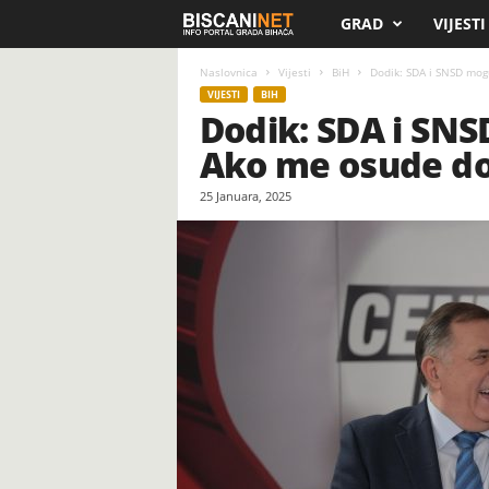
GRAD
VIJESTI
B
i
Naslovnica
Vijesti
BiH
Dodik: SDA i SNSD mogu 
VIJESTI
BIH
Dodik: SDA i SNSD
s
Ako me osude do
c
25 Januara, 2025
a
n
i
.
n
e