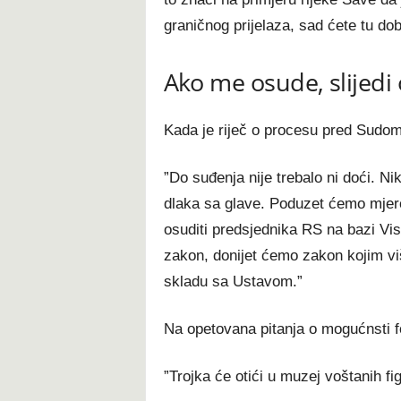
graničnog prijelaza, sad ćete tu dob
Ako me osude, slijedi
Kada je riječ o procesu pred Sudom 
”Do suđenja nije trebalo ni doći. N
dlaka sa glave. Poduzet ćemo mjere,
osuditi predsjednika RS na bazi Vi
zakon, donijet ćemo zakon kojim viš
skladu sa Ustavom.”
Na opetovana pitanja o mogućnsti f
”Trojka će otići u muzej voštanih f