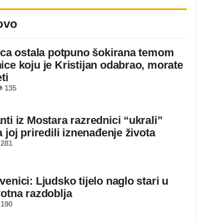
ovo
jica ostala potpuno šokirana temom
ice koju je Kristijan odabrao, morate
ti
 135
ti iz Mostara razrednici “ukrali”
 joj priredili iznenađenje života
 281
enici: Ljudsko tijelo naglo stari u
votna razdoblja
 190