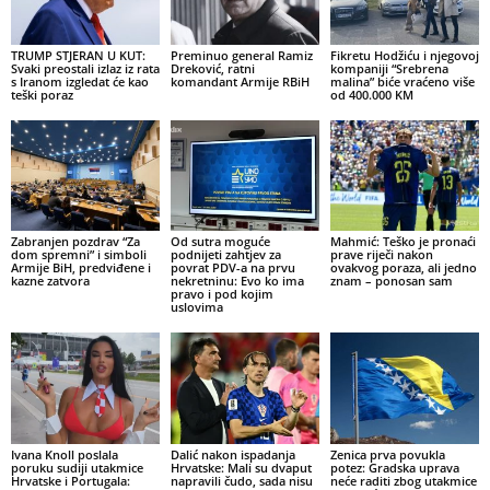
TRUMP STJERAN U KUT:
Preminuo general Ramiz
Fikretu Hodžiću i njegovoj
Svaki preostali izlaz iz rata
Dreković, ratni
kompaniji “Srebrena
s Iranom izgledat će kao
komandant Armije RBiH
malina” biće vraćeno više
teški poraz
od 400.000 KM
Zabranjen pozdrav “Za
Od sutra moguće
Mahmić: Teško je pronaći
dom spremni” i simboli
podnijeti zahtjev za
prave riječi nakon
Armije BiH, predviđene i
povrat PDV-a na prvu
ovakvog poraza, ali jedno
kazne zatvora
nekretninu: Evo ko ima
znam – ponosan sam
pravo i pod kojim
uslovima
Ivana Knoll poslala
Dalić nakon ispadanja
Zenica prva povukla
poruku sudiji utakmice
Hrvatske: Mali su dvaput
potez: Gradska uprava
Hrvatske i Portugala:
napravili čudo, sada nisu
neće raditi zbog utakmice