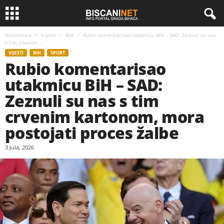
Naslovnica
Vijesti
BiH
Rubio komentarisao utakmicu BiH – SAD: Zeznuli su nas
s tim crvenim...
VIJESTI
BIH
SPORT
Rubio komentarisao
utakmicu BiH – SAD:
Zeznuli su nas s tim
crvenim kartonom, mora
postojati proces žalbe
3 Jula, 2026