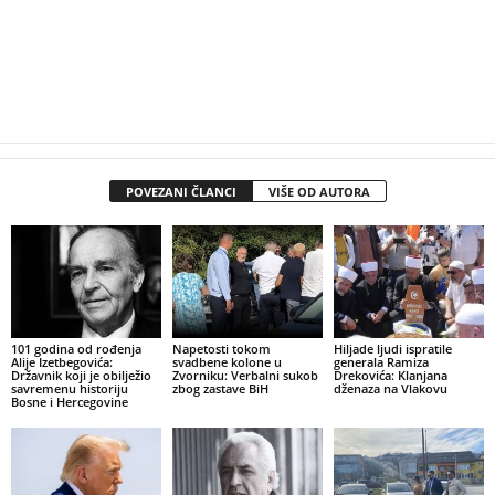
POVEZANI ČLANCI
VIŠE OD AUTORA
101 godina od rođenja
Napetosti tokom
Hiljade ljudi ispratile
Alije Izetbegovića:
svadbene kolone u
generala Ramiza
Državnik koji je obilježio
Zvorniku: Verbalni sukob
Drekovića: Klanjana
savremenu historiju
zbog zastave BiH
dženaza na Vlakovu
Bosne i Hercegovine