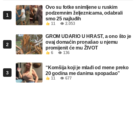
Ovo su fotke snimljene u ruskim
podzemnim željeznicama, odabrali
1
smo 25 najluđih
11
👁 2.053
GROM UDARIO U HRAST, a ono što je
ovaj domaćin pronašao u njemu
2
promijenit će mu ŽIVOT
6
👁 136
“Komšija koji je mlađi od mene preko
3
20 godina me danima spopadao”
11
👁 677