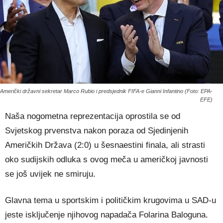
Američki državni sekretar Marco Rubio i predsjednik FIFA-e Gianni Infantino (Foto: EPA-
EFE)
Naša nogometna reprezentacija oprostila se od
Svjetskog prvenstva nakon poraza od Sjedinjenih
Američkih Država (2:0) u šesnaestini finala, ali strasti
oko sudijskih odluka s ovog meča u američkoj javnosti
se još uvijek ne smiruju.
Glavna tema u sportskim i političkim krugovima u SAD-u
jeste isključenje njihovog napadača Folarina Baloguna.