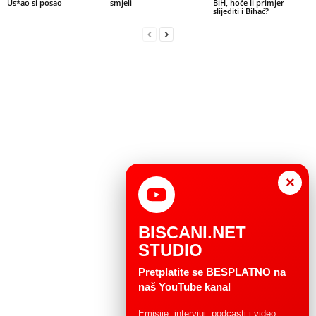
Us*ao si posao
smjeli
BiH, hoće li primjer
slijediti i Bihać?
×
BISCANI.NET
STUDIO
Pretplatite se BESPLATNO na
naš YouTube kanal
Emisije, intervjui, podcasti i video