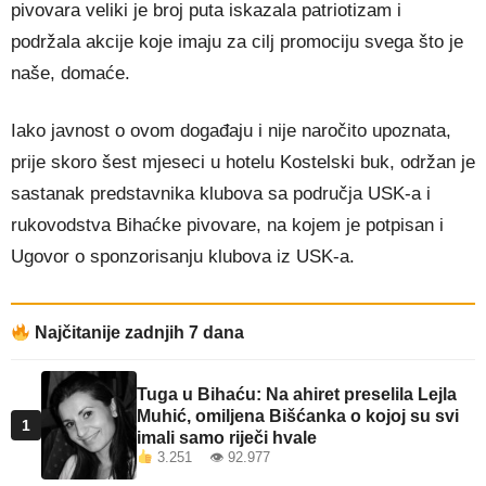
pivovara veliki je broj puta iskazala patriotizam i
podržala akcije koje imaju za cilj promociju svega što je
naše, domaće.
Iako javnost o ovom događaju i nije naročito upoznata,
prije skoro šest mjeseci u hotelu Kostelski buk, održan je
sastanak predstavnika klubova sa područja USK-a i
rukovodstva Bihaćke pivovare, na kojem je potpisan i
Ugovor o sponzorisanju klubova iz USK-a.
Najčitanije zadnjih 7 dana
Tuga u Bihaću: Na ahiret preselila Lejla
Muhić, omiljena Bišćanka o kojoj su svi
1
imali samo riječi hvale
3.251 👁 92.977