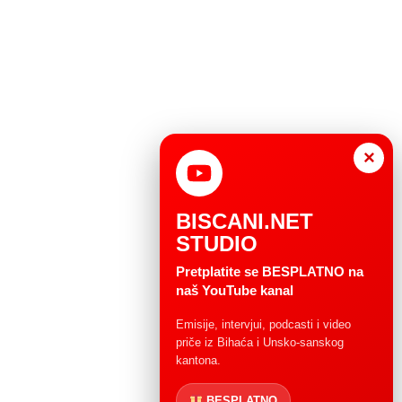
×
BISCANI.NET
STUDIO
Pretplatite se BESPLATNO na
naš YouTube kanal
Emisije, intervjui, podcasti i video
priče iz Bihaća i Unsko-sanskog
kantona.
BESPLATNO