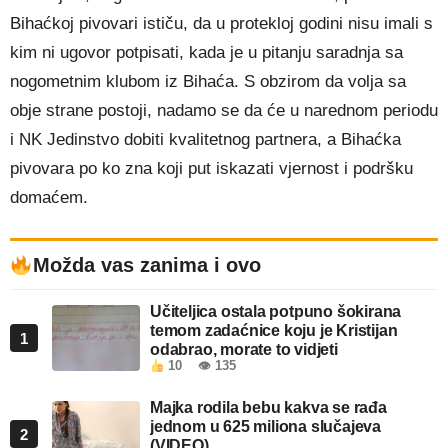
Bihaćkoj pivovari ističu, da u protekloj godini nisu imali s
kim ni ugovor potpisati, kada je u pitanju saradnja sa
nogometnim klubom iz Bihaća. S obzirom da volja sa
obje strane postoji, nadamo se da će u narednom periodu
i NK Jedinstvo dobiti kvalitetnog partnera, a Bihaćka
pivovara po ko zna koji put iskazati vjernost i podršku
domaćem.
Možda vas zanima i ovo
Učiteljica ostala potpuno šokirana
temom zadaćnice koju je Kristijan
1
odabrao, morate to vidjeti
10
👁 135
Majka rodila bebu kakva se rađa
jednom u 625 miliona slučajeva
2
(VIDEO)