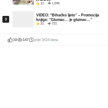
11
👁 1.040
VIDEO: “Bihaćko ljeto” – Promocija
3
knjige: “Glumac… je glumac…”
21
👁 721
10
147
prije 3418 dana