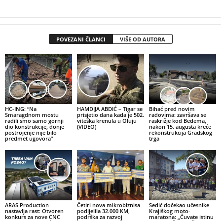
POVEZANI ČLANCI
VIŠE OD AUTORA
HC-ING: “Na
HAMDIJA ABDIĆ – Tigar se
Bihać pred novim
Smaragdnom mostu
prisjetio dana kada je 502.
radovima: završava se
radili smo samo gornji
viteška krenula u Oluju
raskrižje kod Bedema,
dio konstrukcije, donje
(VIDEO)
nakon 15. augusta kreće
postrojenje nije bilo
rekonstrukcija Gradskog
predmet ugovora”
trga
ARAS Production
Četiri nova mikrobiznisa
Sedić dočekao učesnike
nastavlja rast: Otvoren
podijelila 32.000 KM,
Krajiškog moto-
konkurs za nove CNC
podrška za razvoj
maratona: „Čuvate istinu