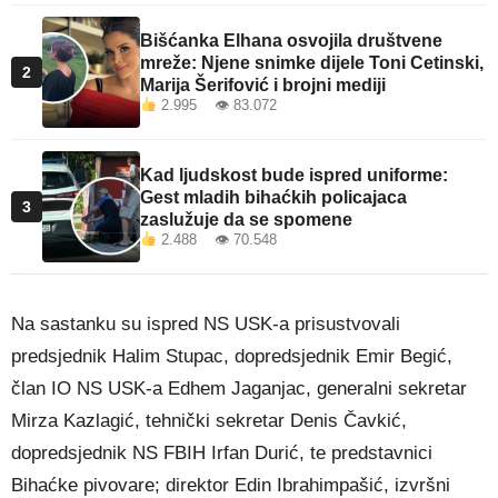
Bišćanka Elhana osvojila društvene
mreže: Njene snimke dijele Toni Cetinski,
2
Marija Šerifović i brojni mediji
2.995 👁 83.072
Kad ljudskost bude ispred uniforme:
Gest mladih bihaćkih policajaca
3
zaslužuje da se spomene
2.488 👁 70.548
Na sastanku su ispred NS USK-a prisustvovali
predsjednik Halim Stupac, dopredsjednik Emir Begić,
član IO NS USK-a Edhem Jaganjac, generalni sekretar
Mirza Kazlagić, tehnički sekretar Denis Čavkić,
dopredsjednik NS FBIH Irfan Durić, te predstavnici
Bihaćke pivovare; direktor Edin Ibrahimpašić, izvršni