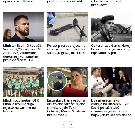
operatere u Bihaću
poslovnih ideja mladih
o borbi i žrtvi naših
branilaca“
Ministar Edvin Odobašić:
Porast povreda djece na
General Izet Nanić: Heroj
Više od 2,25 miliona KM
električnim romobilima:
Bosne i Hercegovine koji
za puteve, vodovode,
Stradaju glava, lice i ruke
nije zaboravljen
deponije i komunalne
projekte širom USK
Mladi nogometaši OFK
Bišćanka Elhana osvojila
Dva mjeseca nakon
Bihać osvojili drugo
društvene mreže: Njene
emisije na BiscaniNET-u:
mjesto na turniru na
snimke dijele Toni
Sedić poručio „Još
Izačiću
Cetinski, Marija Šerifović i
čekamo odgovor koji je
brojni mediji
najavljen za sedam dana“