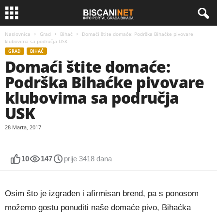
Naslovnica
Grad
Bihać
Domaći štite domaće: Podrška Bihaćke pivovare
klubovima sa područja USK
GRAD
BIHAĆ
Domaći štite domaće:
Podrška Bihaćke pivovare
klubovima sa područja
USK
28 Marta, 2017
10
147
prije 3418 dana
Osim što je izgrađen i afirmisan brend, pa s ponosom
možemo gostu ponuditi naše domaće pivo, Bihaćka