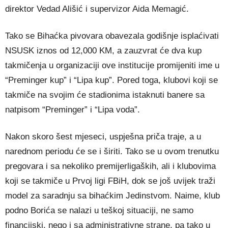
direktor Vedad Ališić i supervizor Aida Memagić.
Tako se Bihaćka pivovara obavezala godišnje isplaćivati
NSUSK iznos od 12,000 KM, a zauzvrat će dva kup
takmičenja u organizaciji ove institucije promijeniti ime u
“Preminger kup” i “Lipa kup”. Pored toga, klubovi koji se
takmiče na svojim će stadionima istaknuti banere sa
natpisom “Preminger” i “Lipa voda”.
Nakon skoro šest mjeseci, uspješna priča traje, a u
narednom periodu će se i širiti. Tako se u ovom trenutku
pregovara i sa nekoliko premijerligaških, ali i klubovima
koji se takmiče u Prvoj ligi FBiH, dok se još uvijek traži
model za saradnju sa bihaćkim Jedinstvom. Naime, klub
podno Borića se nalazi u teškoj situaciji, ne samo
financijski, nego i sa administrativne strane, pa tako u