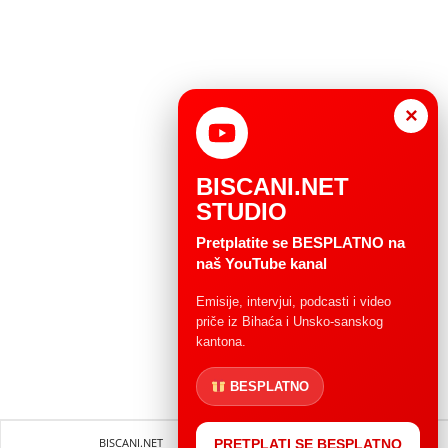
×
BISCANI.NET
STUDIO
Pretplatite se BESPLATNO na
naš YouTube kanal
Emisije, intervjui, podcasti i video
priče iz Bihaća i Unsko-sanskog
kantona.
BESPLATNO
BISCANI.NET
Impressum
Uvjeti korištenja
PRETPLATI SE BESPLATNO