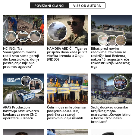
POVEZANI ČLANCI
VIŠE OD AUTORA
HC-ING: “Na
HAMDIJA ABDIĆ – Tigar se
Bihać pred novim
Smaragdnom mostu
prisjetio dana kada je 502.
radovima: završava se
radili smo samo gornji
viteška krenula u Oluju
raskrižje kod Bedema,
dio konstrukcije, donje
(VIDEO)
nakon 15. augusta kreće
postrojenje nije bilo
rekonstrukcija Gradskog
predmet ugovora”
trga
ARAS Production
Četiri nova mikrobiznisa
Sedić dočekao učesnike
nastavlja rast: Otvoren
podijelila 32.000 KM,
Krajiškog moto-
konkurs za nove CNC
podrška za razvoj
maratona: „Čuvate istinu
operatere u Bihaću
poslovnih ideja mladih
o borbi i žrtvi naših
branilaca“