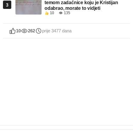
temom zadaćnice koju je Kristijan
3
odabrao, morate to vidjeti
10
👁 135
10
262
prije 3477 dana