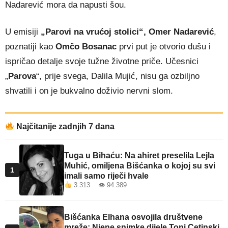
Nadarević mora da napusti šou.
U emisiji
„Parovi na vrućoj stolici“, Omer Nadarević
,
poznatiji kao
Omčo Bosanac
prvi put je otvorio dušu i
ispričao detalje svoje tužne životne priče. Učesnici
„
Parova
“, prije svega, Dalila Mujić, nisu ga ozbiljno
shvatili i on je bukvalno doživio nervni slom.
Najčitanije zadnjih 7 dana
Tuga u Bihaću: Na ahiret preselila Lejla
Muhić, omiljena Bišćanka o kojoj su svi
1
imali samo riječi hvale
3.313 👁 94.389
Bišćanka Elhana osvojila društvene
mreže: Njene snimke dijele Toni Cetinski,