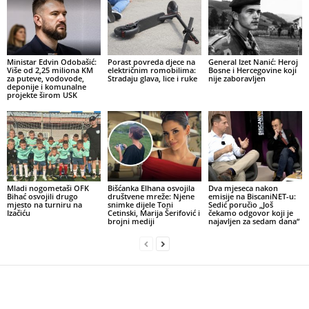
Ministar Edvin Odobašić:
Porast povreda djece na
General Izet Nanić: Heroj
Više od 2,25 miliona KM
električnim romobilima:
Bosne i Hercegovine koji
za puteve, vodovode,
Stradaju glava, lice i ruke
nije zaboravljen
deponije i komunalne
projekte širom USK
Mladi nogometaši OFK
Bišćanka Elhana osvojila
Dva mjeseca nakon
Bihać osvojili drugo
društvene mreže: Njene
emisije na BiscaniNET-u:
mjesto na turniru na
snimke dijele Toni
Sedić poručio „Još
Izačiću
Cetinski, Marija Šerifović i
čekamo odgovor koji je
brojni mediji
najavljen za sedam dana“