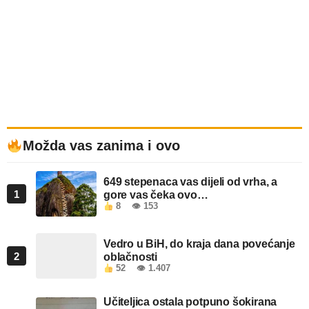
Možda vas zanima i ovo
649 stepenaca vas dijeli od vrha, a
1
gore vas čeka ovo…
8
👁 153
Vedro u BiH, do kraja dana povećanje
2
oblačnosti
52
👁 1.407
Učiteljica ostala potpuno šokirana