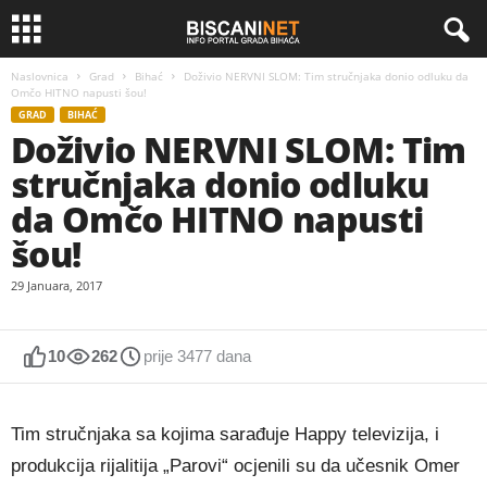
Naslovnica
Grad
Bihać
Doživio NERVNI SLOM: Tim stručnjaka donio odluku da
Omčo HITNO napusti šou!
GRAD
BIHAĆ
Doživio NERVNI SLOM: Tim
stručnjaka donio odluku
da Omčo HITNO napusti
šou!
29 Januara, 2017
10
262
prije 3477 dana
Tim stručnjaka sa kojima sarađuje Happy televizija, i
produkcija rijalitija „Parovi“ ocjenili su da učesnik Omer