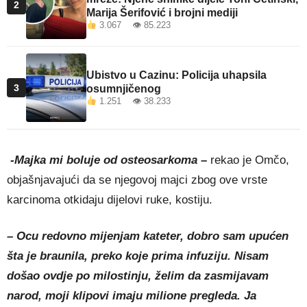
2
Marija Šerifović i brojni mediji
3.067 👁 85.223
Ubistvo u Cazinu: Policija uhapsila
3
osumnjičenog
1.251 👁 38.233
-Majka mi boluje od osteosarkoma –
rekao je Omčo,
objašnjavajući da se njegovoj majci zbog ove vrste
karcinoma otkidaju dijelovi ruke, kostiju.
– Ocu redovno mijenjam kateter, dobro sam upućen
šta je braunila, preko koje prima infuziju. Nisam
došao ovdje po milostinju, želim da zasmijavam
narod, moji klipovi imaju milione pregleda. Ja