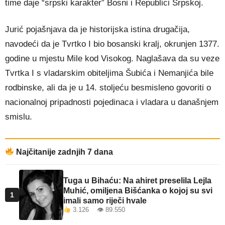
time daje “srpski karakter” Bosni i Republici Srpskoj.
Jurić pojašnjava da je historijska istina drugačija,
navodeći da je Tvrtko I bio bosanski kralj, okrunjen 1377.
godine u mjestu Mile kod Visokog. Naglašava da su veze
Tvrtka I s vladarskim obiteljima Šubića i Nemanjića bile
rodbinske, ali da je u 14. stoljeću besmisleno govoriti o
nacionalnoj pripadnosti pojedinaca i vladara u današnjem
smislu.
Najčitanije zadnjih 7 dana
Tuga u Bihaću: Na ahiret preselila Lejla
Muhić, omiljena Bišćanka o kojoj su svi
1
imali samo riječi hvale
3.126 👁 89.550