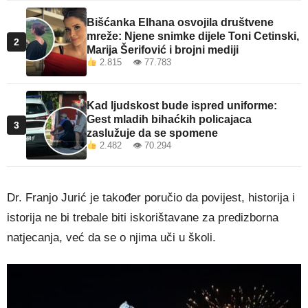
Bišćanka Elhana osvojila društvene
mreže: Njene snimke dijele Toni Cetinski,
2
Marija Šerifović i brojni mediji
2.815 👁 77.783
Kad ljudskost bude ispred uniforme:
Gest mladih bihaćkih policajaca
3
zaslužuje da se spomene
2.482 👁 70.294
Dr. Franjo Jurić je također poručio da povijest, historija i
istorija ne bi trebale biti iskorištavane za predizborna
natjecanja, već da se o njima uči u školi.