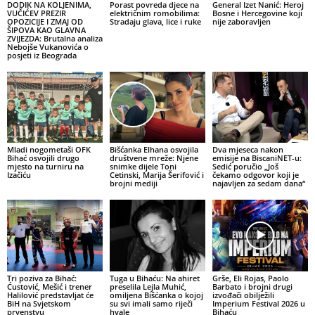
DODIK NA KOLJENIMA,
Porast povreda djece na
General Izet Nanić: Heroj
VUČIĆEV PREZIR
električnim romobilima:
Bosne i Hercegovine koji
OPOZICIJE I ZMAJ OD
Stradaju glava, lice i ruke
nije zaboravljen
ŠIPOVA KAO GLAVNA
ZVIJEZDA: Brutalna analiza
Nebojše Vukanovića o
posjeti iz Beograda
Mladi nogometaši OFK
Bišćanka Elhana osvojila
Dva mjeseca nakon
Bihać osvojili drugo
društvene mreže: Njene
emisije na BiscaniNET-u:
mjesto na turniru na
snimke dijele Toni
Sedić poručio „Još
Izačiću
Cetinski, Marija Šerifović i
čekamo odgovor koji je
brojni mediji
najavljen za sedam dana“
Tri poziva za Bihać:
Tuga u Bihaću: Na ahiret
Grše, Eli Rojas, Paolo
Ćustović, Mešić i trener
preselila Lejla Muhić,
Barbato i brojni drugi
Halilović predstavljat će
omiljena Bišćanka o kojoj
izvođači obilježili
BiH na Svjetskom
su svi imali samo riječi
Imperium Festival 2026 u
prvenstvu
hvale
Bihaću