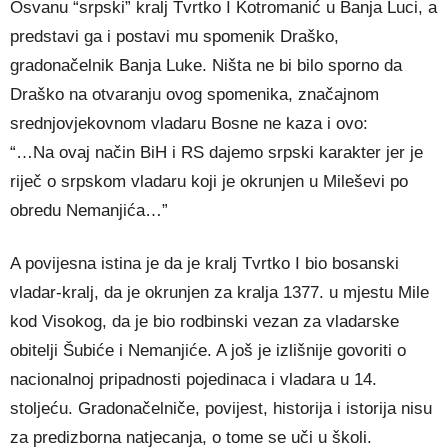
Osvanu “srpski” kralj Tvrtko I Kotromanić u Banja Luci, a
predstavi ga i postavi mu spomenik Draško,
gradonačelnik Banja Luke. Ništa ne bi bilo sporno da
Draško na otvaranju ovog spomenika, značajnom
srednjovjekovnom vladaru Bosne ne kaza i ovo:
“…Na ovaj način BiH i RS dajemo srpski karakter jer je
riječ o srpskom vladaru koji je okrunjen u Mileševi po
obredu Nemanjića…”
A povijesna istina je da je kralj Tvrtko I bio bosanski
vladar-kralj, da je okrunjen za kralja 1377. u mjestu Mile
kod Visokog, da je bio rodbinski vezan za vladarske
obitelji Šubiće i Nemanjiće. A još je izlišnije govoriti o
nacionalnoj pripadnosti pojedinaca i vladara u 14.
stoljeću. Gradonačelniče, povijest, historija i istorija nisu
za predizborna natjecanja, o tome se uči u školi.