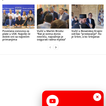
Povećana osnovica za
Vučić u Martin Brodu:
Vučić u Bosanskoj Krajini
plate u USK: Najviše će
“Rat je svima donio
održao “predavanje”: Ko
dobiti oni sa najvećim
nesreću, najvažnije je
je Srbin, a ko Srbijanac
primanjima
osigurati radna mjesta”
×