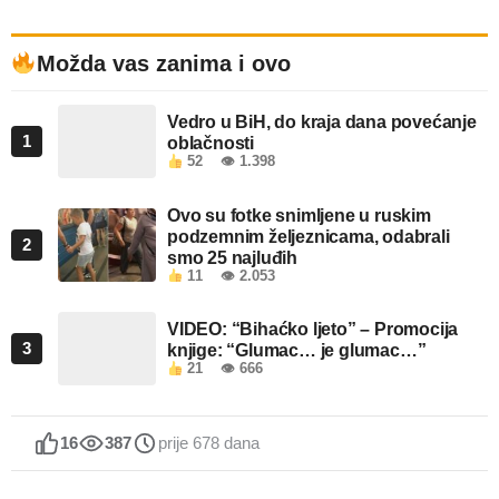
Možda vas zanima i ovo
Vedro u BiH, do kraja dana povećanje
1
oblačnosti
52
👁 1.398
Ovo su fotke snimljene u ruskim
podzemnim željeznicama, odabrali
2
smo 25 najluđih
11
👁 2.053
VIDEO: “Bihaćko ljeto” – Promocija
3
knjige: “Glumac… je glumac…”
21
👁 666
16
387
prije 678 dana