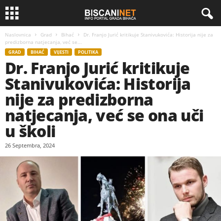
Naslovnica
Grad
Bihać
Dr. Franjo Jurić kritikuje Stanivukovića: Historija nije za
predizborna natjecanja, već se...
GRAD
BIHAĆ
VIJESTI
POLITIKA
Dr. Franjo Jurić kritikuje
Stanivukovića: Historija
nije za predizborna
natjecanja, već se ona uči
u školi
26 Septembra, 2024