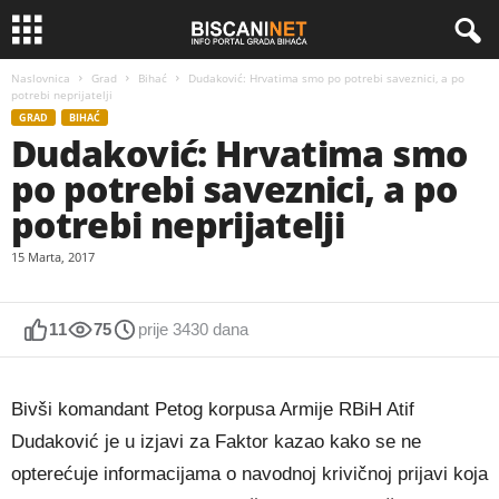
Naslovnica
Grad
Bihać
Dudaković: Hrvatima smo po potrebi saveznici, a po
potrebi neprijatelji
GRAD
BIHAĆ
Dudaković: Hrvatima smo
po potrebi saveznici, a po
potrebi neprijatelji
15 Marta, 2017
11
75
prije 3430 dana
Bivši komandant Petog korpusa Armije RBiH Atif
Dudaković je u izjavi za Faktor kazao kako se ne
opterećuje informacijama o navodnoj krivičnoj prijavi koja