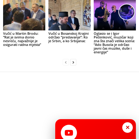
Vučić u Martin Brodu:
Vučić u Bosanskoj Krajini
Oglasio se i Igor
“Rat je svima donio
održao “predavanje”: Ko
Pečenković, muzičar koji
nesreću, najvažnije je
je Srbin, a ko Srbijanac
zna šta znači velika scena:
osigurati radna mjesta”
“Ado Busola je održao
javni čas muzike, duše i
energije”
×