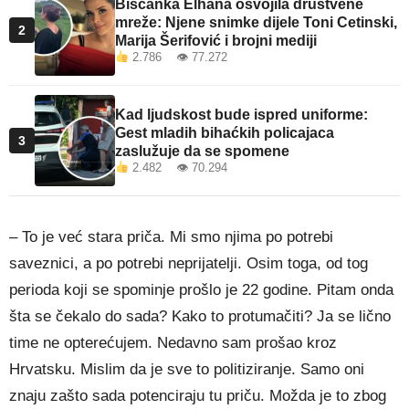
Bišćanka Elhana osvojila društvene
mreže: Njene snimke dijele Toni Cetinski,
2
Marija Šerifović i brojni mediji
2.786 👁 77.272
Kad ljudskost bude ispred uniforme:
Gest mladih bihaćkih policajaca
3
zaslužuje da se spomene
2.482 👁 70.294
– To je već stara priča. Mi smo njima po potrebi
saveznici, a po potrebi neprijatelji. Osim toga, od tog
perioda koji se spominje prošlo je 22 godine. Pitam onda
šta se čekalo do sada? Kako to protumačiti? Ja se lično
time ne opterećujem. Nedavno sam prošao kroz
Hrvatsku. Mislim da je sve to politiziranje. Samo oni
znaju zašto sada potenciraju tu priču. Možda je to zbog