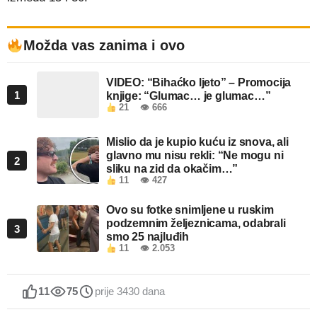
Možda vas zanima i ovo
VIDEO: “Bihaćko ljeto” – Promocija
1
knjige: “Glumac… je glumac…”
21
👁 666
Mislio da je kupio kuću iz snova, ali
glavno mu nisu rekli: “Ne mogu ni
2
sliku na zid da okačim…”
11
👁 427
Ovo su fotke snimljene u ruskim
podzemnim željeznicama, odabrali
3
smo 25 najluđih
11
👁 2.053
11
75
prije 3430 dana