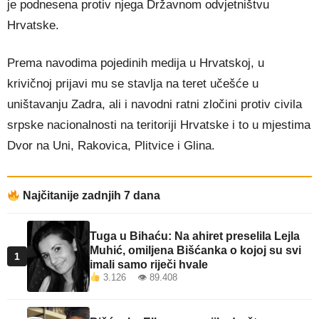
je podnesena protiv njega Državnom odvjetništvu
Hrvatske.
Prema navodima pojedinih medija u Hrvatskoj, u
krivičnoj prijavi mu se stavlja na teret učešće u
uništavanju Zadra, ali i navodni ratni zločini protiv civila
srpske nacionalnosti na teritoriji Hrvatske i to u mjestima
Dvor na Uni, Rakovica, Plitvice i Glina.
Najčitanije zadnjih 7 dana
Tuga u Bihaću: Na ahiret preselila Lejla
Muhić, omiljena Bišćanka o kojoj su svi
1
imali samo riječi hvale
3.126 👁 89.408