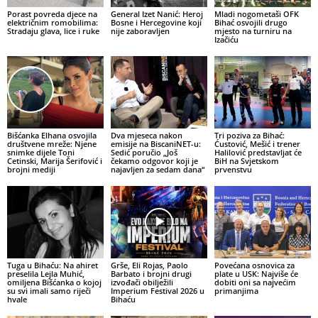
Porast povreda djece na
General Izet Nanić: Heroj
Mladi nogometaši OFK
električnim romobilima:
Bosne i Hercegovine koji
Bihać osvojili drugo
Stradaju glava, lice i ruke
nije zaboravljen
mjesto na turniru na
Izačiću
Bišćanka Elhana osvojila
Dva mjeseca nakon
Tri poziva za Bihać:
društvene mreže: Njene
emisije na BiscaniNET-u:
Ćustović, Mešić i trener
snimke dijele Toni
Sedić poručio „Još
Halilović predstavljat će
Cetinski, Marija Šerifović i
čekamo odgovor koji je
BiH na Svjetskom
brojni mediji
najavljen za sedam dana“
prvenstvu
Tuga u Bihaću: Na ahiret
Grše, Eli Rojas, Paolo
Povećana osnovica za
preselila Lejla Muhić,
Barbato i brojni drugi
plate u USK: Najviše će
omiljena Bišćanka o kojoj
izvođači obilježili
dobiti oni sa najvećim
su svi imali samo riječi
Imperium Festival 2026 u
primanjima
hvale
Bihaću