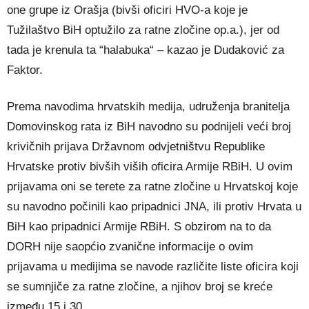
one grupe iz Orašja (bivši oficiri HVO-a koje je
Tužilaštvo BiH optužilo za ratne zločine op.a.), jer od
tada je krenula ta “halabuka“ – kazao je Dudaković za
Faktor.
Prema navodima hrvatskih medija, udruženja branitelja
Domovinskog rata iz BiH navodno su podnijeli veći broj
krivičnih prijava Državnom odvjetništvu Republike
Hrvatske protiv bivših viših oficira Armije RBiH. U ovim
prijavama oni se terete za ratne zločine u Hrvatskoj koje
su navodno počinili kao pripadnici JNA, ili protiv Hrvata u
BiH kao pripadnici Armije RBiH. S obzirom na to da
DORH nije saopćio zvanične informacije o ovim
prijavama u medijima se navode različite liste oficira koji
se sumnjiče za ratne zločine, a njihov broj se kreće
između 15 i 30.