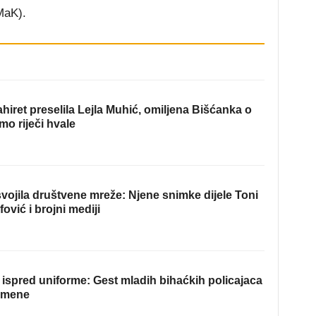
MaK).
hiret preselila Lejla Muhić, omiljena Bišćanka o
mo riječi hvale
ojila društvene mreže: Njene snimke dijele Toni
fović i brojni mediji
ispred uniforme: Gest mladih bihaćkih policajaca
omene