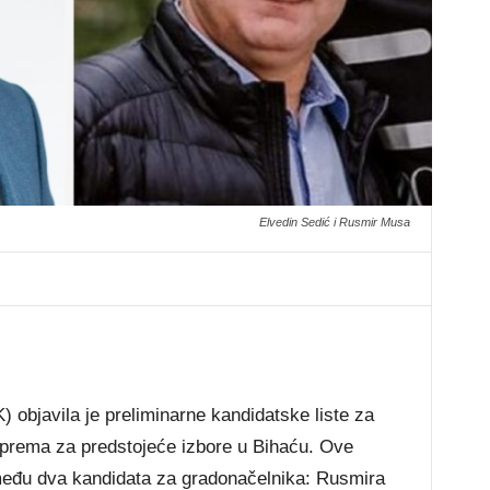
Elvedin Sedić i Rusmir Musa
) objavila je preliminarne kandidatske liste za
riprema za predstojeće izbore u Bihaću. Ove
zmeđu dva kandidata za gradonačelnika: Rusmira