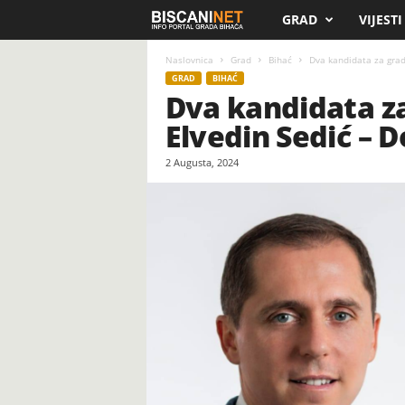
GRAD
VIJESTI
B
i
Naslovnica
Grad
Bihać
Dva kandidata za grad
GRAD
BIHAĆ
Dva kandidata z
s
Elvedin Sedić – D
c
2 Augusta, 2024
a
n
i
.
n
e