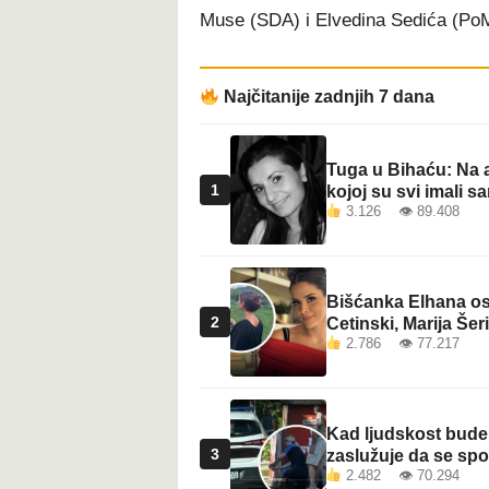
Muse (SDA) i Elvedina Sedića (Po
Najčitanije zadnjih 7 dana
Tuga u Bihaću: Na a
1
kojoj su svi imali sa
3.126 👁 89.408
Bišćanka Elhana osv
2
Cetinski, Marija Šeri
2.786 👁 77.217
Kad ljudskost bude 
3
zaslužuje da se sp
2.482 👁 70.294