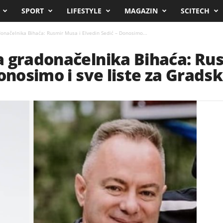
SPORT
LIFESTYLE
MAGAZIN
SCITECH
onačelnika Bihaća: Rusmir Musa i Elvedin Sedić – Donosimo...
a gradonačelnika Bihaća: Ru
onosimo i sve liste za Gradsk