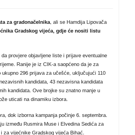
ata za gradonačelnika
, ali se Hamdija Lipovača
ećnika Gradskog vijeća, gdje će nositi listu
da provjere objavljene liste i prijave eventualne
vrijeme. Ranije je iz CIK-a saopćeno da je za
o ukupno 296 prijava za učešće, uključujući 110
76 nezavisnih kandidata, 43 nezavisna kandidata
isnih kandidata. Ove brojke su znatno manje u
že uticati na dinamiku izbora.
obra, dok izborna kampanja počinje 6. septembra.
raju između Rusmira Muse i Elvedina Sedića za
 i za vijećnike Gradskog vijeća Bihać.