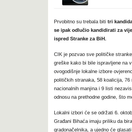
Prvobitno su trebala biti
tri kandid
se ipak odlučio kandidirati za vij
ispred Stranke za BiH.
CIK je pozvao sve političke stranke 
greške kako bi bile ispravljene na 
ovogodišnje lokalne izbore ovjeren
političkih stranaka, 58 koalicija, 
nacionalnih manjina i 9 listi nezav
odnosu na prethodne godine, što mo
Lokalni izbori će se održati 6. okt
Građani Bihaća imaju priliku da bi
gradonačelnika, a ujedno će glasati