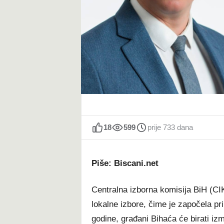
t
18
599
prije 733 dana
Piše: Biscani.net
Centralna izborna komisija BiH (CIK
lokalne izbore, čime je započela p
godine, građani Bihaća će birati i