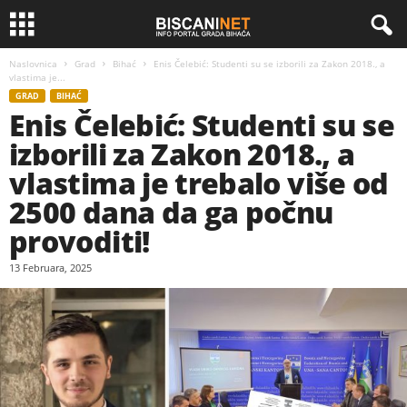
Naslovnica
Grad
Bihać
Enis Čelebić: Studenti su se izborili za Zakon 2018., a
vlastima je...
GRAD
BIHAĆ
Enis Čelebić: Studenti su se
izborili za Zakon 2018., a
vlastima je trebalo više od
2500 dana da ga počnu
provoditi!
13 Februara, 2025