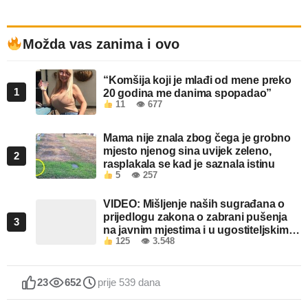
Možda vas zanima i ovo
“Komšija koji je mlađi od mene preko
1
20 godina me danima spopadao”
11
👁 677
Mama nije znala zbog čega je grobno
mjesto njenog sina uvijek zeleno,
2
rasplakala se kad je saznala istinu
5
👁 257
VIDEO: Mišljenje naših sugrađana o
prijedlogu zakona o zabrani pušenja
3
na javnim mjestima i u ugostiteljskim
125
👁 3.548
objektima u FBiH
23
652
prije 539 dana