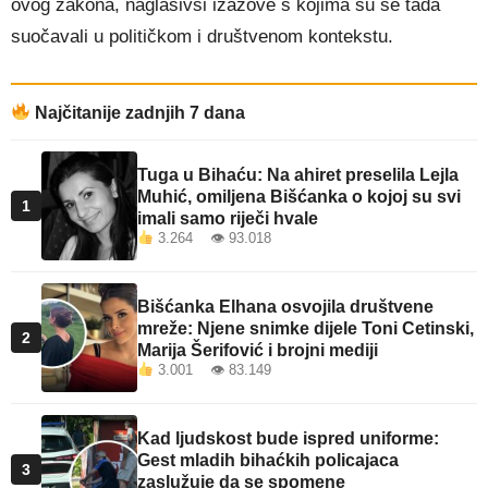
ovog zakona, naglasivši izazove s kojima su se tada
suočavali u političkom i društvenom kontekstu.
Najčitanije zadnjih 7 dana
Tuga u Bihaću: Na ahiret preselila Lejla
Muhić, omiljena Bišćanka o kojoj su svi
1
imali samo riječi hvale
3.264 👁 93.018
Bišćanka Elhana osvojila društvene
mreže: Njene snimke dijele Toni Cetinski,
2
Marija Šerifović i brojni mediji
3.001 👁 83.149
Kad ljudskost bude ispred uniforme:
Gest mladih bihaćkih policajaca
3
zaslužuje da se spomene