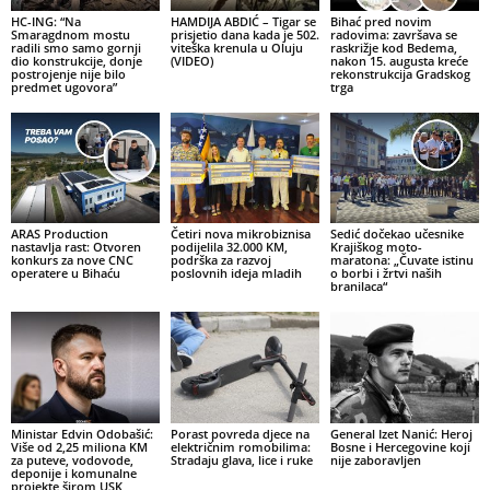
HC-ING: “Na
HAMDIJA ABDIĆ – Tigar se
Bihać pred novim
Smaragdnom mostu
prisjetio dana kada je 502.
radovima: završava se
radili smo samo gornji
viteška krenula u Oluju
raskrižje kod Bedema,
dio konstrukcije, donje
(VIDEO)
nakon 15. augusta kreće
postrojenje nije bilo
rekonstrukcija Gradskog
predmet ugovora”
trga
ARAS Production
Četiri nova mikrobiznisa
Sedić dočekao učesnike
nastavlja rast: Otvoren
podijelila 32.000 KM,
Krajiškog moto-
konkurs za nove CNC
podrška za razvoj
maratona: „Čuvate istinu
operatere u Bihaću
poslovnih ideja mladih
o borbi i žrtvi naših
branilaca“
Ministar Edvin Odobašić:
Porast povreda djece na
General Izet Nanić: Heroj
Više od 2,25 miliona KM
električnim romobilima:
Bosne i Hercegovine koji
za puteve, vodovode,
Stradaju glava, lice i ruke
nije zaboravljen
deponije i komunalne
projekte širom USK