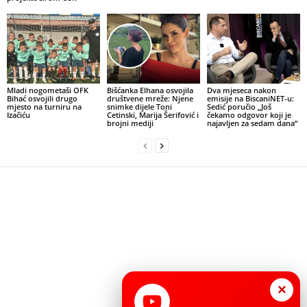
Mladi nogometaši OFK
Bišćanka Elhana osvojila
Dva mjeseca nakon
Bihać osvojili drugo
društvene mreže: Njene
emisije na BiscaniNET-u:
mjesto na turniru na
snimke dijele Toni
Sedić poručio „Još
Izačiću
Cetinski, Marija Šerifović i
čekamo odgovor koji je
brojni mediji
najavljen za sedam dana“
×