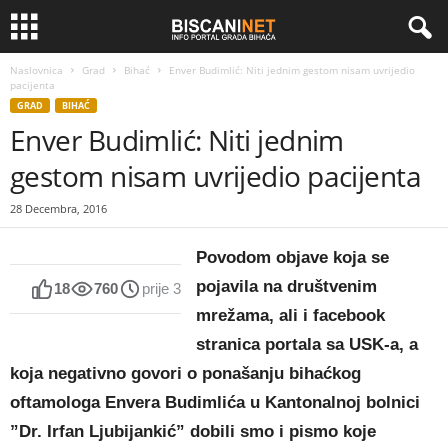
Naslovnica
Grad
Bihać
Enver Budimlić: Niti jednim gestom nisam uvrijedio
pacijenta
GRAD
BIHAĆ
Enver Budimlić: Niti jednim
gestom nisam uvrijedio pacijenta
28 Decembra, 2016
Povodom objave koja se
pojavila na društvenim
18
760
prije 3509 dana
mrežama, ali i facebook
stranica portala sa USK-a, a
koja negativno govori o ponašanju bihaćkog
oftamologa Envera Budimlića u Kantonalnoj bolnici
”Dr. Irfan Ljubijankić” dobili smo i pismo koje