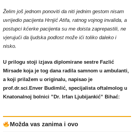
Želim još jednom ponoviti da niti jednim gestom nisam
uvrijedio pacijenta Hrnjić Atifa, ratnog vojnog invalida, a
postupci kćerke pacijenta su me doista zaprepastili, ne
vjerujući da ljudska podlost može ići toliko daleko i
nisko.
U prilogu stoji izjava diplomirane sestre Fazlić
Mirsade koja je tog dana radila samnom u ambulanti,
a koji prilažem u originalu, napisao je
prof.dr.sci.Enver Budimlić, specijalista oftalmolog u
Knatonalnoj bolnici ”Dr. Irfan Ljubijankić” Bihać:
Možda vas zanima i ovo