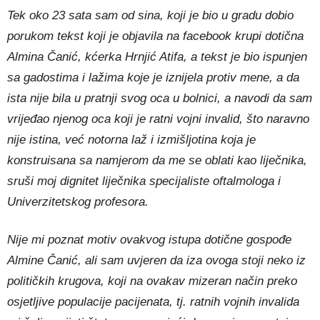
Tek oko 23 sata sam od sina, koji je bio u gradu dobio
porukom tekst koji je objavila na facebook krupi dotična
Almina Čanić, kćerka Hrnjić Atifa, a tekst je bio ispunjen
sa gadostima i lažima koje je iznijela protiv mene, a da
ista nije bila u pratnji svog oca u bolnici, a navodi da sam
vrijeđao njenog oca koji je ratni vojni invalid, što naravno
nije istina, već notorna laž i izmišljotina koja je
konstruisana sa namjerom da me se oblati kao liječnika,
sruši moj dignitet liječnika specijaliste oftalmologa i
Univerzitetskog profesora.
Nije mi poznat motiv ovakvog istupa dotične gospođe
Almine Čanić, ali sam uvjeren da iza ovoga stoji neko iz
političkih krugova, koji na ovakav mizeran način preko
osjetljive populacije pacijenata, tj. ratnih vojnih invalida