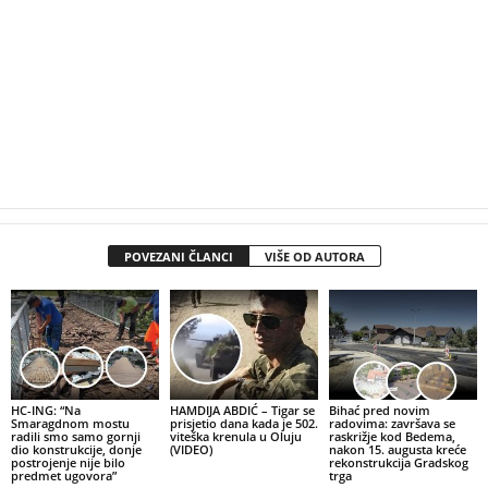
POVEZANI ČLANCI
VIŠE OD AUTORA
HC-ING: “Na
HAMDIJA ABDIĆ – Tigar se
Bihać pred novim
Smaragdnom mostu
prisjetio dana kada je 502.
radovima: završava se
radili smo samo gornji
viteška krenula u Oluju
raskrižje kod Bedema,
dio konstrukcije, donje
(VIDEO)
nakon 15. augusta kreće
postrojenje nije bilo
rekonstrukcija Gradskog
predmet ugovora”
trga