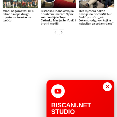
Mladi nogometaši OFK
Bišćanka Elhana osvojila
Dva mjeseca nakon
Bihać osvojili drugo
društvene mreže: Njene
emisije na BiscaniNET-u:
mjesto na turniru na
snimke dijele Toni
Sedić poručio „Još
Izačiću
Cetinski, Marija Šerifović i
čekamo odgovor koji je
brojni mediji
najavljen za sedam dana“
×
BISCANI.NET
STUDIO