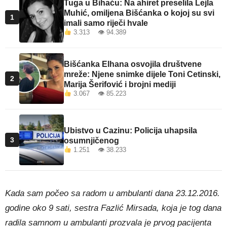
Tuga u Bihaću: Na ahiret preselila Lejla
Muhić, omiljena Bišćanka o kojoj su svi
1
imali samo riječi hvale
3.313 👁 94.389
Bišćanka Elhana osvojila društvene
mreže: Njene snimke dijele Toni Cetinski,
2
Marija Šerifović i brojni mediji
3.067 👁 85.223
Ubistvo u Cazinu: Policija uhapsila
3
osumnjičenog
1.251 👁 38.233
Kada sam počeo sa radom u ambulanti dana 23.12.2016.
godine oko 9 sati, sestra Fazlić Mirsada, koja je tog dana
radila samnom u ambulanti prozvala je prvog pacijenta