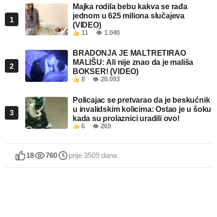
Majka rodila bebu kakva se rađa
jednom u 625 miliona slučajeva
1
(VIDEO)
11
👁 1.040
BRADONJA JE MALTRETIRAO
MALIŠU: Ali nije znao da je mališa
2
BOKSER! (VIDEO)
8
👁 20.093
Policajac se pretvarao da je beskućnik
u invalidskim kolicima: Ostao je u šoku
3
kada su prolaznici uradili ovo!
6
👁 269
18
760
prije 3509 dana