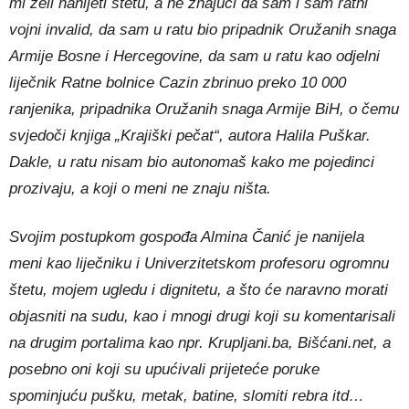
mi želi nanijeti štetu, a ne znajući da sam i sam ratni
vojni invalid, da sam u ratu bio pripadnik Oružanih snaga
Armije Bosne i Hercegovine, da sam u ratu kao odjelni
liječnik Ratne bolnice Cazin zbrinuo preko 10 000
ranjenika, pripadnika Oružanih snaga Armije BiH, o čemu
svjedoči knjiga „Krajiški pečat“, autora Halila Puškar.
Dakle, u ratu nisam bio autonomaš kako me pojedinci
prozivaju, a koji o meni ne znaju ništa.
Svojim postupkom gospođa Almina Čanić je nanijela
meni kao liječniku i Univerzitetskom profesoru ogromnu
štetu, mojem ugledu i dignitetu, a što će naravno morati
objasniti na sudu, kao i mnogi drugi koji su komentarisali
na drugim portalima kao npr. Krupljani.ba, Bišćani.net, a
posebno oni koji su upućivali prijeteće poruke
spominjuću pušku, metak, batine, slomiti rebra itd…