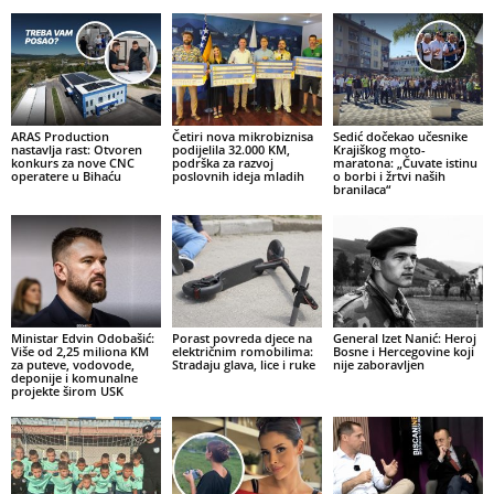
ARAS Production
Četiri nova mikrobiznisa
Sedić dočekao učesnike
nastavlja rast: Otvoren
podijelila 32.000 KM,
Krajiškog moto-
konkurs za nove CNC
podrška za razvoj
maratona: „Čuvate istinu
operatere u Bihaću
poslovnih ideja mladih
o borbi i žrtvi naših
branilaca“
Ministar Edvin Odobašić:
Porast povreda djece na
General Izet Nanić: Heroj
Više od 2,25 miliona KM
električnim romobilima:
Bosne i Hercegovine koji
za puteve, vodovode,
Stradaju glava, lice i ruke
nije zaboravljen
deponije i komunalne
projekte širom USK