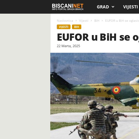
GRAD
VIJESTI
B
i
Naslovnica
Vijesti
BiH
EUFOR u BiH se oglasio
VIJESTI
BIH
EUFOR u BiH se o
s
22 Marta, 2025
c
a
n
i
.
n
e