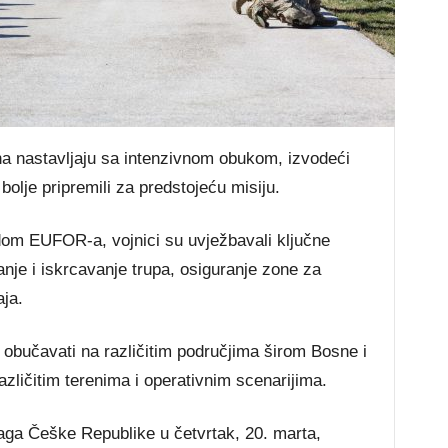
ona nastavljaju sa intenzivnom obukom, izvodeći
bolje pripremili za predstojeću misiju.
edom EUFOR-a, vojnici su uvježbavali ključne
anje i iskrcavanje trupa, osiguranje zone za
aja.
 obučavati na različitim područjima širom Bosne i
azličitim terenima i operativnim scenarijima.
aga Češke Republike u četvrtak, 20. marta,