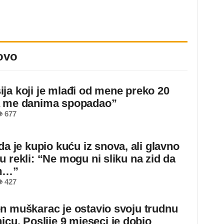
ovo
ja koji je mlađi od mene preko 20
a me danima spopadao”
 677
da je kupio kuću iz snova, ali glavno
u rekli: “Ne mogu ni sliku na zid da
m…”
 427
n muškarac je ostavio svoju trudnu
icu. Poslije 9 mjeseci je dobio