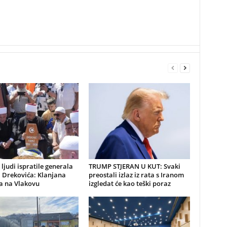
 ljudi ispratile generala
TRUMP STJERAN U KUT: Svaki
 Drekovića: Klanjana
preostali izlaz iz rata s Iranom
a na Vlakovu
izgledat će kao teški poraz