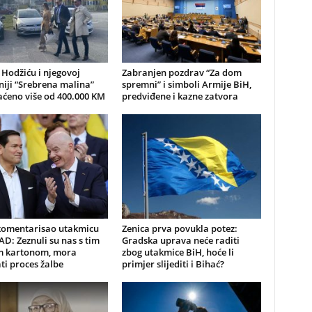
 Hodžiću i njegovoj
Zabranjen pozdrav “Za dom
iji “Srebrena malina”
spremni” i simboli Armije BiH,
aćeno više od 400.000 KM
predviđene i kazne zatvora
komentarisao utakmicu
Zenica prva povukla potez:
AD: Zeznuli su nas s tim
Gradska uprava neće raditi
m kartonom, mora
zbog utakmice BiH, hoće li
ti proces žalbe
primjer slijediti i Bihać?