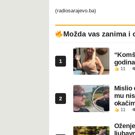
(radiosarajevo.ba)
Možda vas zanima i 
“Komši
1
godin
11

Mislio 
mu nis
2
okači
11

Oženje
ljubavn