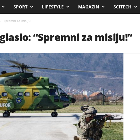
SPORT
LIFESTYLE
MAGAZIN
SCITECH
: “Spremni za misiju!”
glasio: “Spremni za misiju!”