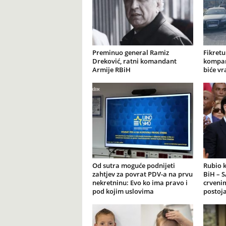
Preminuo general Ramiz
Fikretu
Dreković, ratni komandant
kompan
Armije RBiH
biće vr
Od sutra moguće podnijeti
Rubio 
zahtjev za povrat PDV-a na prvu
BiH – S
nekretninu: Evo ko ima pravo i
crveni
pod kojim uslovima
postoja