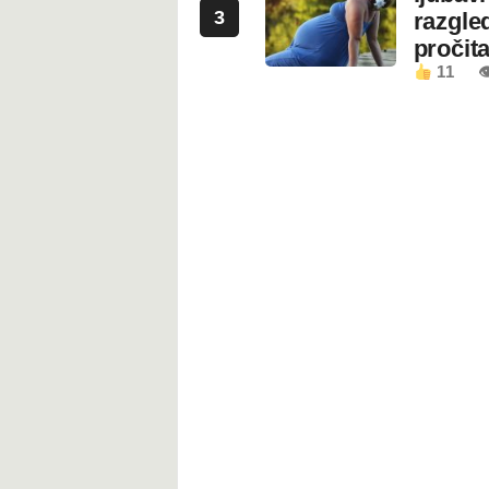
3
razgled
pročita
11
