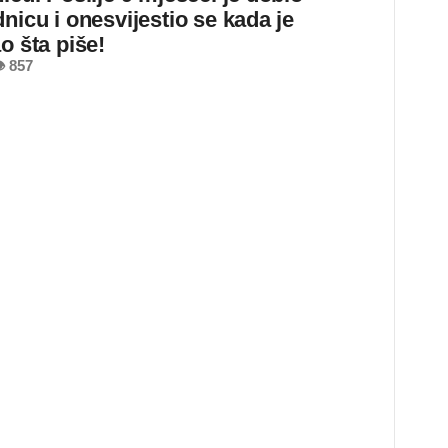
nicu i onesvijestio se kada je
o šta piše!
 857