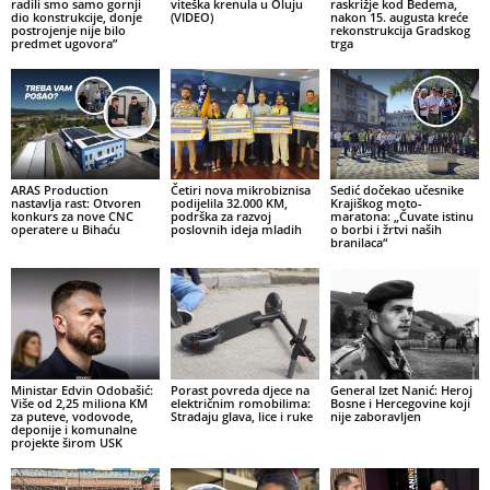
radili smo samo gornji
viteška krenula u Oluju
raskrižje kod Bedema,
dio konstrukcije, donje
(VIDEO)
nakon 15. augusta kreće
postrojenje nije bilo
rekonstrukcija Gradskog
predmet ugovora”
trga
ARAS Production
Četiri nova mikrobiznisa
Sedić dočekao učesnike
nastavlja rast: Otvoren
podijelila 32.000 KM,
Krajiškog moto-
konkurs za nove CNC
podrška za razvoj
maratona: „Čuvate istinu
operatere u Bihaću
poslovnih ideja mladih
o borbi i žrtvi naših
branilaca“
Ministar Edvin Odobašić:
Porast povreda djece na
General Izet Nanić: Heroj
Više od 2,25 miliona KM
električnim romobilima:
Bosne i Hercegovine koji
za puteve, vodovode,
Stradaju glava, lice i ruke
nije zaboravljen
deponije i komunalne
projekte širom USK