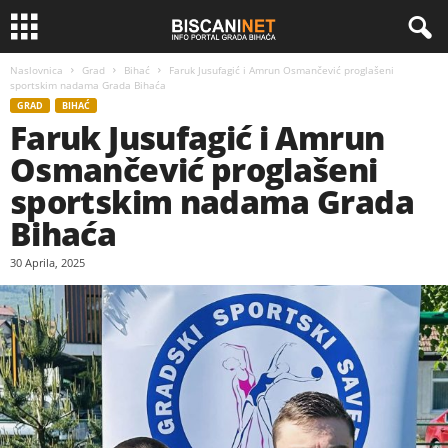
Naslovnica
Grad
Bihać
Faruk Jusufagić i Amrun Osmančević proglašeni
sportskim nadama Grada Bihaća
GRAD
BIHAĆ
Faruk Jusufagić i Amrun
Osmančević proglašeni
sportskim nadama Grada
Bihaća
30 Aprila, 2025