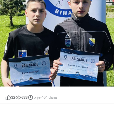
32
633
prije 464 dana