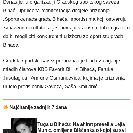
Danas je, u organizaciji Gradskog sportskog saveza
Bihać, upriličena manifestacija dodjele priznanja
„Sportska nada grada Bihaća“ sportistima koji ostvaruju
zapažene rezultate, a još nemaju starosnu dobnu granicu
da bi mogli biti konkurentni u izboru za sportistu grada
Bihaća.
Gradski sportski savez prepoznao je trud i zalaganje
mladih članova KBS Favorit BH iz Bihaća, Faruka
Jusufagića i Amruna Osmančevića, kojima je priznanja
uručio predsjednik Saveza, Saša Smiljanić.
Najčitanije zadnjih 7 dana
Tuga u Bihaću: Na ahiret preselila Lejla
Muhić, omiljena Bišćanka o kojoj su svi
1