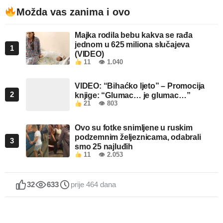
Možda vas zanima i ovo
Majka rodila bebu kakva se rađa
jednom u 625 miliona slučajeva
1
(VIDEO)
11
👁 1.040
VIDEO: “Bihaćko ljeto” – Promocija
2
knjige: “Glumac… je glumac…”
21
👁 803
Ovo su fotke snimljene u ruskim
podzemnim željeznicama, odabrali
3
smo 25 najluđih
11
👁 2.053
32
633
prije 464 dana