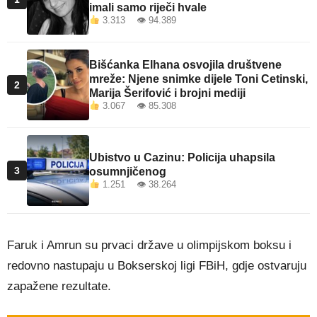
imali samo riječi hvale
3.313 👁 94.389
Bišćanka Elhana osvojila društvene
mreže: Njene snimke dijele Toni Cetinski,
2
Marija Šerifović i brojni mediji
3.067 👁 85.308
Ubistvo u Cazinu: Policija uhapsila
3
osumnjičenog
1.251 👁 38.264
Faruk i Amrun su prvaci države u olimpijskom boksu i
redovno nastupaju u Bokserskoj ligi FBiH, gdje ostvaruju
zapažene rezultate.