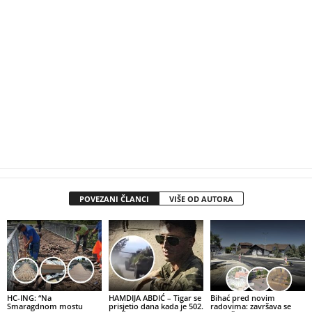
POVEZANI ČLANCI
VIŠE OD AUTORA
HC-ING: “Na
HAMDIJA ABDIĆ – Tigar se
Bihać pred novim
Smaragdnom mostu
prisjetio dana kada je 502.
radovima: završava se