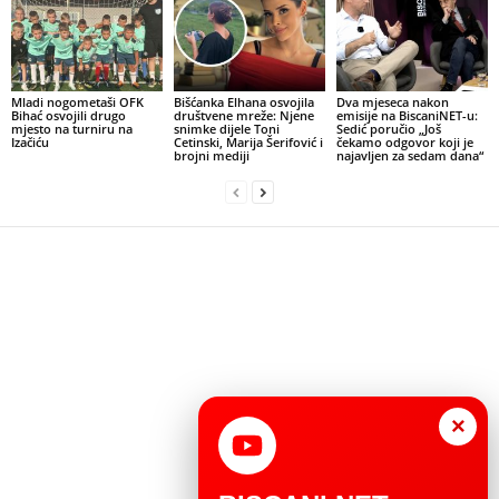
Mladi nogometaši OFK
Bišćanka Elhana osvojila
Dva mjeseca nakon
Bihać osvojili drugo
društvene mreže: Njene
emisije na BiscaniNET-u:
mjesto na turniru na
snimke dijele Toni
Sedić poručio „Još
Izačiću
Cetinski, Marija Šerifović i
čekamo odgovor koji je
brojni mediji
najavljen za sedam dana“
×