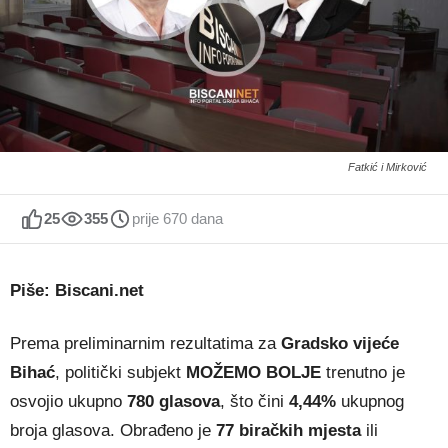
Fatkić i Mirković
25
355
prije 670 dana
Piše: Biscani.net
Prema preliminarnim rezultatima za
Gradsko vijeće
Bihać
, politički subjekt
MOŽEMO BOLJE
trenutno je
osvojio ukupno
780 glasova
, što čini
4,44%
ukupnog
broja glasova. Obrađeno je
77 biračkih mjesta
ili