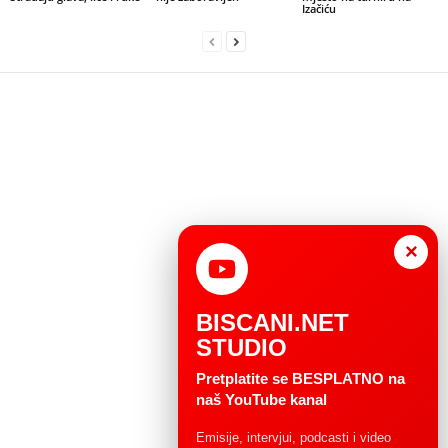
Izačiću
×
BISCANI.NET
STUDIO
Pretplatite se BESPLATNO na
naš YouTube kanal
Emisije, intervjui, podcasti i video