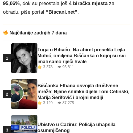
95,06%
, dok su preostala još
4 biračka mjesta
za
obradu, piše portal
“Biscani.net”
.
Najčitanije zadnjih 7 dana
Tuga u Bihaću: Na ahiret preselila Lejla
Muhić, omiljena Bišćanka o kojoj su svi
1
imali samo riječi hvale
3.378 👁 95.811
Bišćanka Elhana osvojila društvene
mreže: Njene snimke dijele Toni Cetinski,
2
Marija Šerifović i brojni mediji
3.129 👁 87.275
Ubistvo u Cazinu: Policija uhapsila
3
osumnjičenog