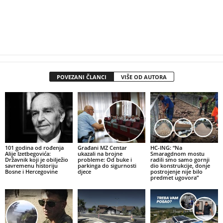
POVEZANI ČLANCI
VIŠE OD AUTORA
101 godina od rođenja
Građani MZ Centar
HC-ING: “Na
Alije Izetbegovića:
ukazali na brojne
Smaragdnom mostu
Državnik koji je obilježio
probleme: Od buke i
radili smo samo gornji
savremenu historiju
parkinga do sigurnosti
dio konstrukcije, donje
Bosne i Hercegovine
djece
postrojenje nije bilo
predmet ugovora”