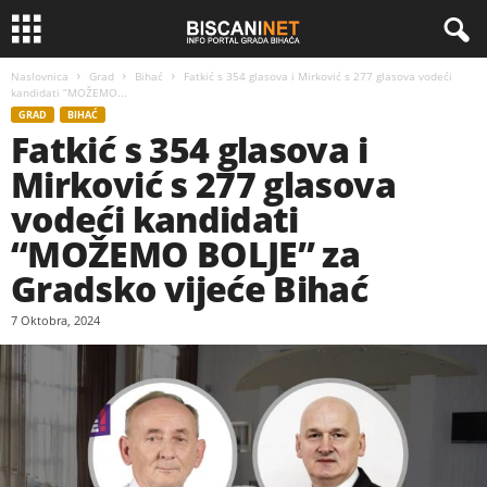
Naslovnica
Grad
Bihać
Fatkić s 354 glasova i Mirković s 277 glasova vodeći
kandidati “MOŽEMO...
GRAD
BIHAĆ
Fatkić s 354 glasova i
Mirković s 277 glasova
vodeći kandidati
“MOŽEMO BOLJE” za
Gradsko vijeće Bihać
7 Oktobra, 2024