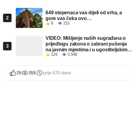
649 stepenaca vas dijeli od vrha, a
2
gore vas čeka ovo…
8
👁 153
VIDEO: Mišljenje naših sugrađana o
prijedlogu zakona o zabrani pušenja
3
na javnim mjestima i u ugostiteljskim
125
👁 3.548
objektima u FBiH
25
355
prije 670 dana