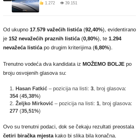
1.272 👁 39.151
Od ukupno
17.579 važećih listića
(
92,40%
), evidentirano
je
152 nevažećih praznih listića
(
0,80%
), te
1.294
nevažeća listića
po drugim kriterijima (
6,80%
).
Trenutno vodeća dva kandidata iz
MOŽEMO BOLJE
po
broju osvojenih glasova su:
Hasan Fatkić
– pozicija na listi:
3
, broj glasova:
354
(
45,38%
)
Željko Mirković
– pozicija na listi:
1
, broj glasova:
277
(
35,51%
)
Ovo su trenutni podaci, dok se čekaju rezultati preostala
četiri biračka mjesta
kako bi slika bila konačna.