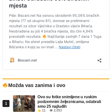
Možda vas zanima i ovo
Ovo su fotke snimljene u ruskim
podzemnim željeznicama, odabrali
1
smo 25 najluđih
11
👁 2.053