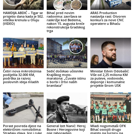
HAMDIJA ABDIĆ – Tigar se
Bihać pred novim
ARAS Production
prisjetio dana kada je 502.
radovima: završava se
nastavlja rast: Otvoren
viteška krenula u Oluju
raskrižje kod Bedema,
konkurs za nove CNC
(VIDEO)
nakon 15. augusta kreće
operatere u Bihaću
rekonstrukcija Gradskog
trga
Četiri nova mikrobiznisa
Sedić dočekao učesnike
Ministar Edvin Odobašić:
podijelila 32.000 KM,
Krajiškog moto-
Više od 2,25 miliona KM
podrška za razvoj
maratona: „Čuvate istinu
za puteve, vodovode,
poslovnih ideja mladih
o borbi i žrtvi naših
deponije i komunalne
branilaca“
projekte širom USK
Porast povreda djece na
General Izet Nanić: Heroj
Mladi nogometaši OFK
električnim romobilima:
Bosne i Hercegovine koji
Bihać osvojili drugo
Stradaju glava, lice i ruke
nije zaboravljen
mjesto na turniru na