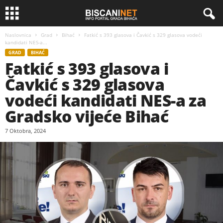
Naslovnica
Grad
Bihać
Fatkić s 393 glasova i Čavkić s 329 glasova vodeći
kandidati NES-a...
GRAD
BIHAĆ
Fatkić s 393 glasova i
Čavkić s 329 glasova
vodeći kandidati NES-a za
Gradsko vijeće Bihać
7 Oktobra, 2024