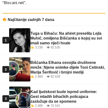
“Biscani.net”.
Najčitanije zadnjih 7 dana
Tuga u Bihaću: Na ahiret preselila Lejla
Muhić, omiljena Bišćanka o kojoj su svi
1
imali samo riječi hvale
3.238 👁 92.535
Bišćanka Elhana osvojila društvene
mreže: Njene snimke dijele Toni Cetinski,
2
Marija Šerifović i brojni mediji
2.989 👁 82.639
Kad ljudskost bude ispred uniforme:
Gest mladih bihaćkih policajaca
3
zaslužuje da se spomene
2.488 👁 70.541