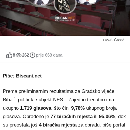
Fatkić i Čavkić
8
262
prije 668 dana
Piše: Biscani.net
Prema preliminarnim rezultatima za Gradsko vijeće
Bihać, politički subjekt NES – Zajedno trenutno ima
ukupno
1.719 glasova
, što čini
9,78%
ukupnog broja
glasova. Obrađeno je
77 biračkih mjesta
ili
95,06%
, dok
su preostala još
4 biračka mjesta
za obradu, piše portal