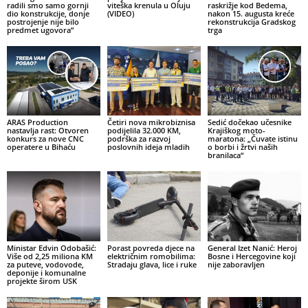
radili smo samo gornji
viteška krenula u Oluju
raskrižje kod Bedema,
dio konstrukcije, donje
(VIDEO)
nakon 15. augusta kreće
postrojenje nije bilo
rekonstrukcija Gradskog
predmet ugovora”
trga
ARAS Production
Četiri nova mikrobiznisa
Sedić dočekao učesnike
nastavlja rast: Otvoren
podijelila 32.000 KM,
Krajiškog moto-
konkurs za nove CNC
podrška za razvoj
maratona: „Čuvate istinu
operatere u Bihaću
poslovnih ideja mladih
o borbi i žrtvi naših
branilaca“
Ministar Edvin Odobašić:
Porast povreda djece na
General Izet Nanić: Heroj
Više od 2,25 miliona KM
električnim romobilima:
Bosne i Hercegovine koji
za puteve, vodovode,
Stradaju glava, lice i ruke
nije zaboravljen
deponije i komunalne
projekte širom USK