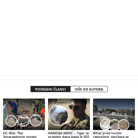
POVEZANI ČLANCI
VIŠE OD AUTORA
HC-ING: “Na
HAMDIJA ABDIĆ – Tigar se
Bihać pred novim
Smaragdnom mostu
prisjetio dana kada je 502.
radovima: završava se