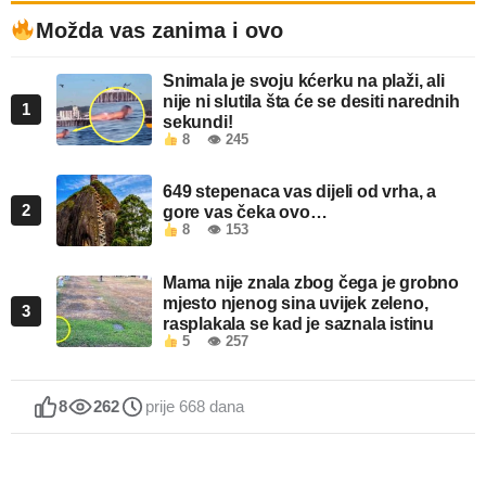
Možda vas zanima i ovo
Snimala je svoju kćerku na plaži, ali
nije ni slutila šta će se desiti narednih
1
sekundi!
8
👁 245
649 stepenaca vas dijeli od vrha, a
2
gore vas čeka ovo…
8
👁 153
Mama nije znala zbog čega je grobno
mjesto njenog sina uvijek zeleno,
3
rasplakala se kad je saznala istinu
5
👁 257
8
262
prije 668 dana