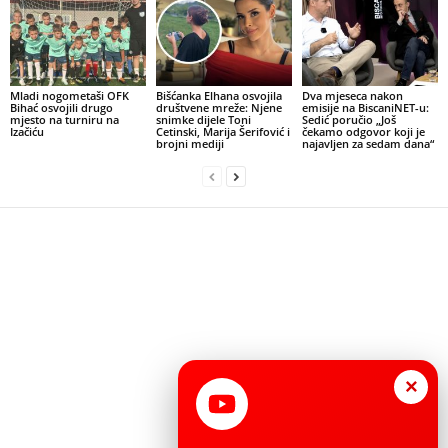
Mladi nogometaši OFK
Bišćanka Elhana osvojila
Dva mjeseca nakon
Bihać osvojili drugo
društvene mreže: Njene
emisije na BiscaniNET-u:
mjesto na turniru na
snimke dijele Toni
Sedić poručio „Još
Izačiću
Cetinski, Marija Šerifović i
čekamo odgovor koji je
brojni mediji
najavljen za sedam dana“
×