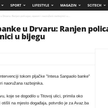
SPORT
LIFESTYLE
MAGAZIN
SCITECH
u Drvaru: Ranjen policajac, opasni i naoružani razbojnici u...
banke u Drvaru: Ranjen polica
ici u bijegu
 intervenciji tokom pljačke ”Intesa Sanpaolo banke”
tri naoružana razbojnika.
u, koje se dogodilo u Titovoj ulici, primila oko
 otišli na mjesto događaja, potvrdio je za Avaz.ba