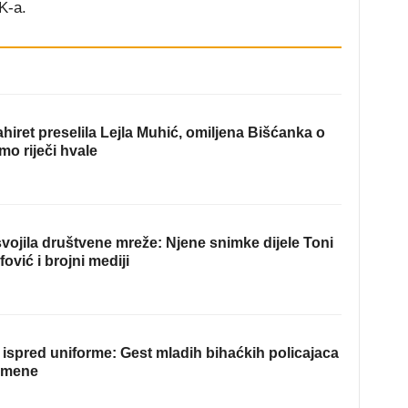
K-a.
hiret preselila Lejla Muhić, omiljena Bišćanka o
mo riječi hvale
ojila društvene mreže: Njene snimke dijele Toni
fović i brojni mediji
ispred uniforme: Gest mladih bihaćkih policajaca
omene