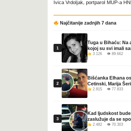
Ivica Vrdoljak, portparol MUP-a HN
t
Najčitanije zadnjih 7 dana
Tuga u Bihaću: Na a
1
kojoj su svi imali sa
3.126 👁 89.662
Bišćanka Elhana osv
2
Cetinski, Marija Šeri
2.815 👁 77.833
Kad ljudskost bude 
3
zaslužuje da se sp
2.482 👁 70.303