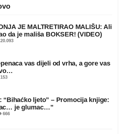
ovo
NJA JE MALTRETIRAO MALIŠU: Ali
nao da je mališa BOKSER! (VIDEO)
20.093
epenaca vas dijeli od vrha, a gore vas
ovo…
 153
 “Bihaćko ljeto” – Promocija knjige:
ac… je glumac…”
 666