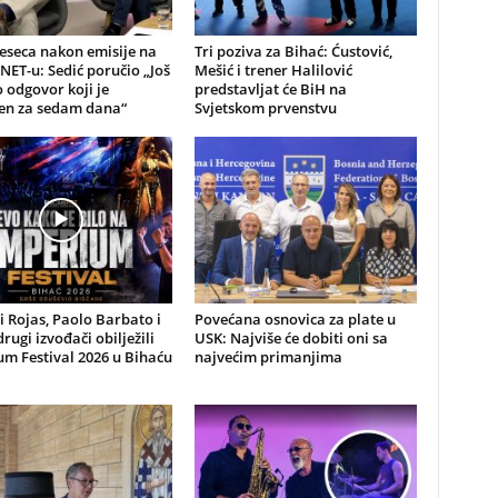
eseca nakon emisije na
Tri poziva za Bihać: Ćustović,
NET-u: Sedić poručio „Još
Mešić i trener Halilović
odgovor koji je
predstavljat će BiH na
jen za sedam dana“
Svjetskom prvenstvu
li Rojas, Paolo Barbato i
Povećana osnovica za plate u
drugi izvođači obilježili
USK: Najviše će dobiti oni sa
m Festival 2026 u Bihaću
najvećim primanjima