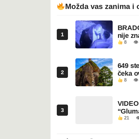
Možda vas zanima i 
BRADO
1
nije z
8
👁 
649 st
2
čeka 
8
👁
VIDEO:
3
“Glum
21
