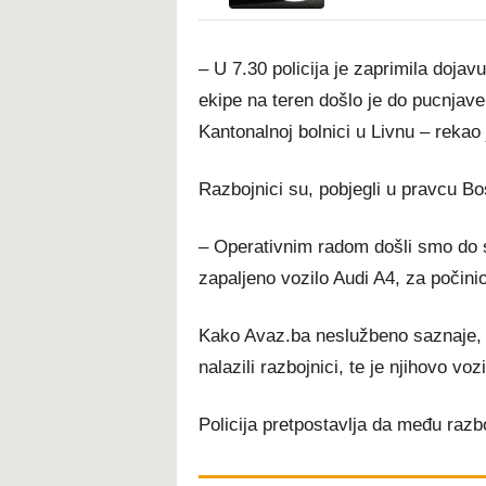
– U 7.30 policija je zaprimila doja
ekipe na teren došlo je do pucnjave i
Kantonalnoj bolnici u Livnu – rekao 
Razbojnici su, pobjegli u pravcu Bo
– Operativnim radom došli smo do s
zapaljeno vozilo Audi A4, za počini
Kako Avaz.ba neslužbeno saznaje, p
nalazili razbojnici, te je njihovo
Policija pretpostavlja da među razb