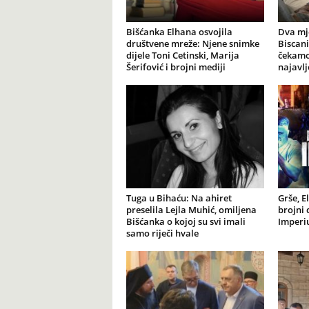
Bišćanka Elhana osvojila
Dva mj
društvene mreže: Njene snimke
Biscani
dijele Toni Cetinski, Marija
čekamo 
Šerifović i brojni mediji
najavl
Tuga u Bihaću: Na ahiret
Grše, E
preselila Lejla Muhić, omiljena
brojni 
Bišćanka o kojoj su svi imali
Imperiu
samo riječi hvale