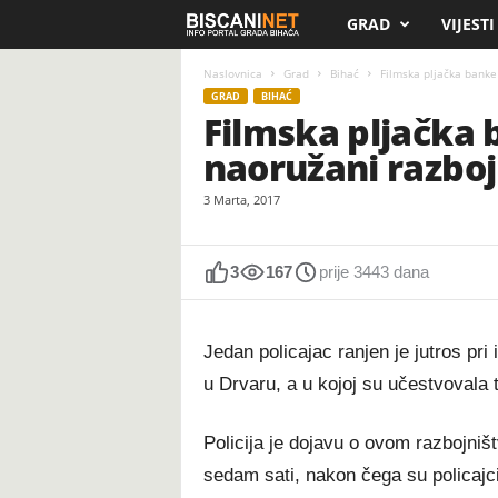
GRAD
VIJESTI
B
i
Naslovnica
Grad
Bihać
Filmska pljačka banke 
GRAD
BIHAĆ
Filmska pljačka 
s
naoružani razbojn
c
3 Marta, 2017
a
n
3
167
prije 3443 dana
i
Jedan policajac ranjen je jutros pri
.
u Drvaru, a u kojoj su učestvovala 
n
Policija je dojavu o ovom razbojništv
e
sedam sati, nakon čega su policajci