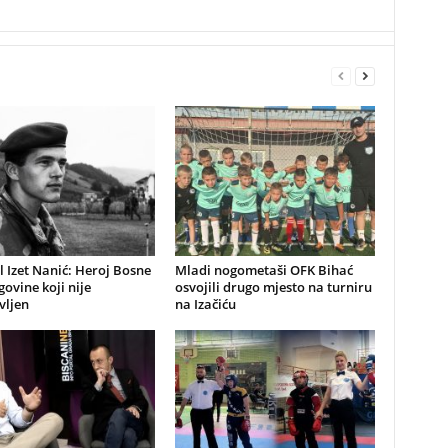
 Izet Nanić: Heroj Bosne
Mladi nogometaši OFK Bihać
govine koji nije
osvojili drugo mjesto na turniru
vljen
na Izačiću