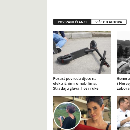
POVEZANI ČLANCI
VIŠE OD AUTORA
Porast povreda djece na
General
električnim romobilima:
i Herce
Stradaju glava, lice i ruke
zabora