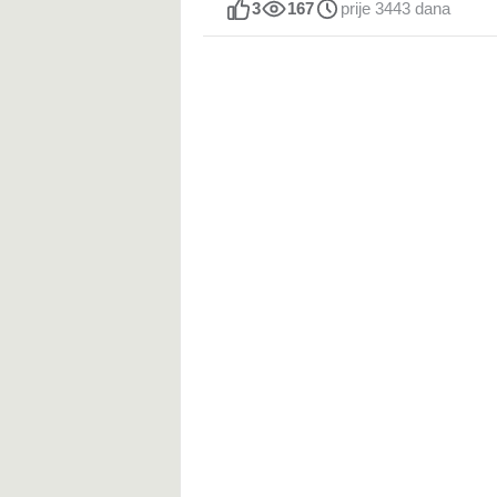
3
167
prije 3443 dana