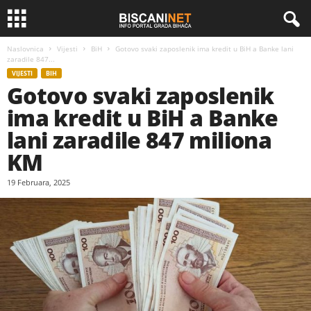
Naslovnica
Vijesti
BiH
Gotovo svaki zaposlenik ima kredit u BiH a Banke lani
zaradile 847...
VIJESTI
BIH
Gotovo svaki zaposlenik
ima kredit u BiH a Banke
lani zaradile 847 miliona
KM
19 Februara, 2025