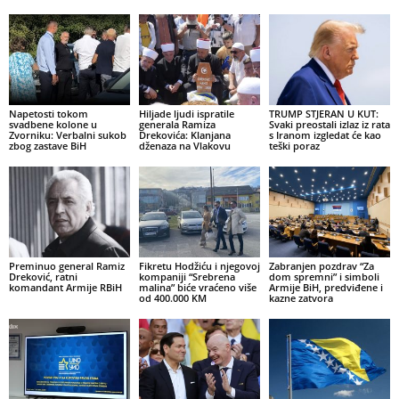
Napetosti tokom
Hiljade ljudi ispratile
TRUMP STJERAN U KUT:
svadbene kolone u
generala Ramiza
Svaki preostali izlaz iz rata
Zvorniku: Verbalni sukob
Drekovića: Klanjana
s Iranom izgledat će kao
zbog zastave BiH
dženaza na Vlakovu
teški poraz
Preminuo general Ramiz
Fikretu Hodžiću i njegovoj
Zabranjen pozdrav “Za
Dreković, ratni
kompaniji “Srebrena
dom spremni” i simboli
komandant Armije RBiH
malina” biće vraćeno više
Armije BiH, predviđene i
od 400.000 KM
kazne zatvora