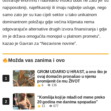
ostvaruje enormnu i nadrealno visoku dobit ne zato jer su
najsposobniji, najefikasniji ili imaju najbolje usluge, nego
samo zato jer su kao cijeli sektor u tako unikatnom
dominantnom položaju gdje većina klijenata nema
odgovarajuće alternative drugih izvora finansiranja i gdje
im je država omogućila monopol u platnom prometu”,
kazao je Gavran za “Nezavisne novine”.
Možda vas zanima i ovo
GROM UDARIO U HRAST, a ono što je
ovaj domaćin pronašao u njemu
1
promijenit će mu ŽIVOT
6
👁 136
“Komšija koji je mlađi od mene preko
2
20 godina me danima spopadao”
11
👁 677