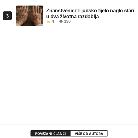
Znanstvenici: Ljudsko tijelo naglo stari
3
u dva životna razdoblja
4
👁 190
POVEZANI ČLANCI
VIŠE OD AUTORA