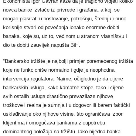
Ekonomista Igor Gavran kaže da je tragično vidjeti koliko
novca banke izvlače iz privrede i građana, a koji se
mogao plasirati u poslovanje, potrošnju, štednju i puno
korisnije stvari od povećanja ionako enormne dobiti
banaka, koje su, uz to, većinom u stranom vlasništvu i
dio te dobiti zauvijek napušta BiH.
“Bankarsko tržište je najbolji primjer poremećenog tržišta
koje ne funkcioniše normalno i gdje je neophodna
intervencija regulatora. Naime, očigledno je da cijene
bankarskih usluga, kako kamatne stope, tako i cijene
svih ostalih usluga drastično prevazilaze njihove
troškove i realna je sumnja i u dogovor ili barem faktički
usklađivanje oko njihove visine, što ograničava izbor
klijentima i omogućava bankama zloupotrebu
dominantnog položaja na tržištu. Iako nijedna banka