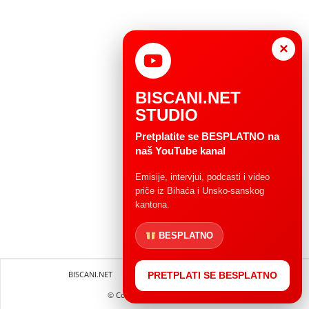
×
BISCANI.NET
STUDIO
Pretplatite se BESPLATNO na
naš YouTube kanal
Emisije, intervjui, podcasti i video
priče iz Bihaća i Unsko-sanskog
kantona.
BESPLATNO
BISCANI.NET
Impressum
Uvjeti korištenja
PRETPLATI SE BESPLATNO
© Copryright 2004 - 2025.