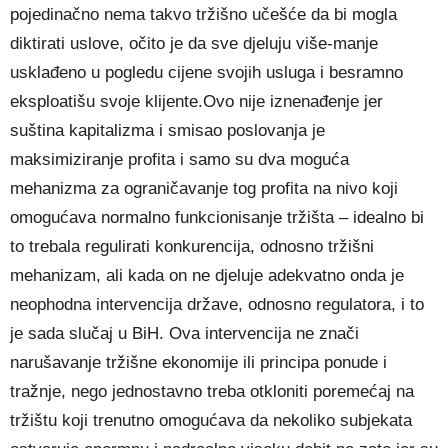
pojedinačno nema takvo tržišno učešće da bi mogla
diktirati uslove, očito je da sve djeluju više-manje
usklađeno u pogledu cijene svojih usluga i besramno
eksploatišu svoje klijente.Ovo nije iznenađenje jer
suština kapitalizma i smisao poslovanja je
maksimiziranje profita i samo su dva moguća
mehanizma za ograničavanje tog profita na nivo koji
omogućava normalno funkcionisanje tržišta – idealno bi
to trebala regulirati konkurencija, odnosno tržišni
mehanizam, ali kada on ne djeluje adekvatno onda je
neophodna intervencija države, odnosno regulatora, i to
je sada slučaj u BiH. Ova intervencija ne znači
narušavanje tržišne ekonomije ili principa ponude i
tražnje, nego jednostavno treba otkloniti poremećaj na
tržištu koji trenutno omogućava da nekoliko subjekata