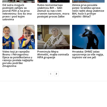
Od sutra moguće
Rubio komentarisao
Zenica prva povukla
podnijeti zahtjev za
utakmicu BiH – SAD:
potez: Gradska uprava
povrat PDV-a na prvu
Zeznuli su nas s tim
neće raditi zbog utakmice
nekretninu: Evo ko ima
crvenim kartonom, mora
BiH, hoće li primjer
pravo i pod kojim
postojati proces žalbe
slijediti i Bihać?
uslovima
Video koji je raznježio
Preminula Mejra
Hrvatska: DHMZ izdao
Bosnu i Hercegovinu:
Ahmetlić, majka osnivača
upozorenja za više regija,
Djeca sa poteškoćama u
HIFA grupacije
toplotni val sve jači
razvoju poslala najljepšu
poruku podrške
Zmajevima