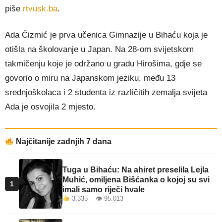
piše
rtvusk.ba
.
Ada Čizmić je prva učenica Gimnazije u Bihaću koja je
otišla na školovanje u Japan. Na 28-om svijetskom
takmičenju koje je održano u gradu Hirošima, gdje se
govorio o miru na Japanskom jeziku, među 13
srednjoškolaca i 2 studenta iz različitih zemalja svijeta
Ada je osvojila 2 mjesto.
Najčitanije zadnjih 7 dana
Tuga u Bihaću: Na ahiret preselila Lejla
Muhić, omiljena Bišćanka o kojoj su svi
1
imali samo riječi hvale
3.335 👁 95.013