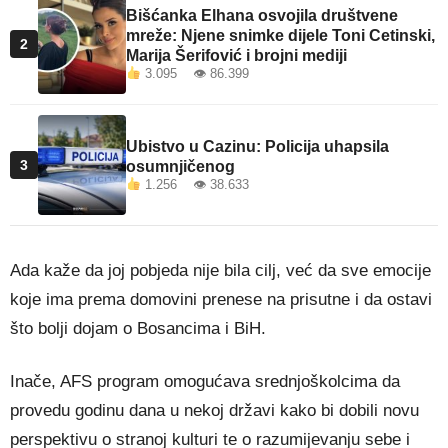
Bišćanka Elhana osvojila društvene
mreže: Njene snimke dijele Toni Cetinski,
2
Marija Šerifović i brojni mediji
3.095 👁 86.399
Ubistvo u Cazinu: Policija uhapsila
3
osumnjičenog
1.256 👁 38.633
Ada kaže da joj pobjeda nije bila cilj, već da sve emocije
koje ima prema domovini prenese na prisutne i da ostavi
što bolji dojam o Bosancima i BiH.
Inače, AFS program omogućava srednjoškolcima da
provedu godinu dana u nekoj državi kako bi dobili novu
perspektivu o stranoj kulturi te o razumijevanju sebe i