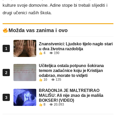
kulture svoje domovine. Adine stope bi trebali slijediti i
drugi učenici naših škola.
Možda vas zanima i ovo
Znanstvenici: Ljudsko tijelo naglo stari
1
u dva životna razdoblja
4
👁 190
Učiteljica ostala potpuno šokirana
temom zadaćnice koju je Kristijan
2
odabrao, morate to vidjeti
10
👁 135
BRADONJA JE MALTRETIRAO
MALIŠU: Ali nije znao da je mališa
3
BOKSER! (VIDEO)
8
👁 20.093