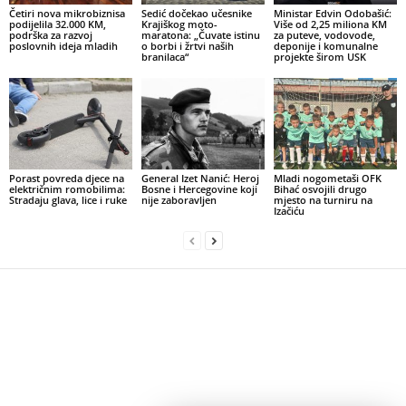
Četiri nova mikrobiznisa
Sedić dočekao učesnike
Ministar Edvin Odobašić:
podijelila 32.000 KM,
Krajiškog moto-
Više od 2,25 miliona KM
podrška za razvoj
maratona: „Čuvate istinu
za puteve, vodovode,
poslovnih ideja mladih
o borbi i žrtvi naših
deponije i komunalne
branilaca“
projekte širom USK
Porast povreda djece na
General Izet Nanić: Heroj
Mladi nogometaši OFK
električnim romobilima:
Bosne i Hercegovine koji
Bihać osvojili drugo
Stradaju glava, lice i ruke
nije zaboravljen
mjesto na turniru na
Izačiću