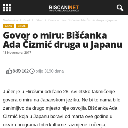
Naslovnica
Grad
Bihać
Govor o miru: Bišćanka Ada Čizmić druga u Japanu
GRAD
BIHAĆ
Govor o miru: Bišćanka
Ada Čizmić druga u Japanu
13 Novembra, 2017
8
162
prije 3190 dana
Jučer je u Hirošimi održano 28. svijetsko takmičenje
govora o miru na Japanskom jeziku. Ne bi to nama bilo
zanimljivo da drugo mjesto nije osvojila Bišćanka Ada
Čizmić koja u Japanu boravi od marta ove godine u
okviru programa Interkulturne razmjene i učenja,