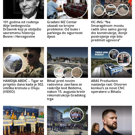
101 godina od rođenja
Građani MZ Centar
HC-ING: “Na
Alije Izetbegovića:
ukazali na brojne
Smaragdnom mostu
Državnik koji je obilježio
probleme: Od buke i
radili smo samo gornji
savremenu historiju
parkinga do sigurnosti
dio konstrukcije, donje
Bosne i Hercegovine
djece
postrojenje nije bilo
predmet ugovora”
HAMDIJA ABDIĆ – Tigar se
Bihać pred novim
ARAS Production
prisjetio dana kada je 502.
radovima: završava se
nastavlja rast: Otvoren
viteška krenula u Oluju
raskrižje kod Bedema,
konkurs za nove CNC
(VIDEO)
nakon 15. augusta kreće
operatere u Bihaću
rekonstrukcija Gradskog
trga