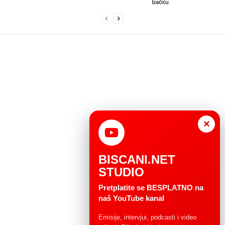
Izačiću
×
BISCANI.NET
STUDIO
Pretplatite se BESPLATNO na
naš YouTube kanal
Emisije, intervjui, podcasti i video