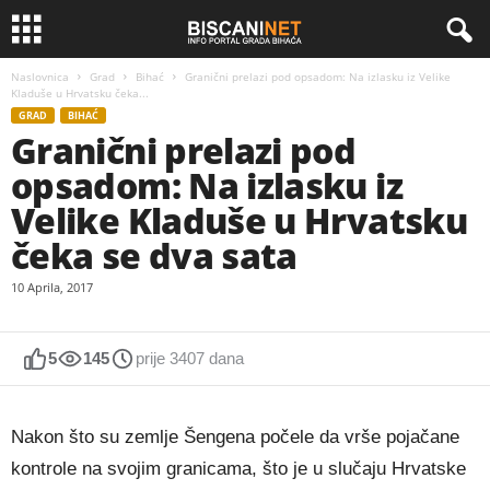
Naslovnica
Grad
Bihać
Granični prelazi pod opsadom: Na izlasku iz Velike
Kladuše u Hrvatsku čeka...
GRAD
BIHAĆ
Granični prelazi pod
opsadom: Na izlasku iz
Velike Kladuše u Hrvatsku
čeka se dva sata
10 Aprila, 2017
5
145
prije 3407 dana
Nakon što su zemlje Šengena počele da vrše pojačane
kontrole na svojim granicama, što je u slučaju Hrvatske