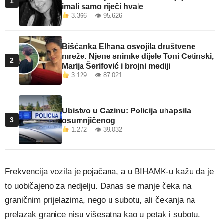
1
imali samo riječi hvale
3.366 👁 95.626
Bišćanka Elhana osvojila društvene
mreže: Njene snimke dijele Toni Cetinski,
2
Marija Šerifović i brojni mediji
3.129 👁 87.021
Ubistvo u Cazinu: Policija uhapsila
3
osumnjičenog
1.272 👁 39.032
Frekvencija vozila je pojačana, a u BIHAMK-u kažu da je
to uobičajeno za nedjelju. Danas se manje čeka na
graničnim prijelazima, nego u subotu, ali čekanja na
prelazak granice nisu višesatna kao u petak i subotu.