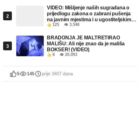
VIDEO: Mišljenje naših sugrađana o
prijedlogu zakona o zabrani pušenja
2
na javnim mjestima i u ugostiteljskim
125
👁 3.548
objektima u FBiH
BRADONJA JE MALTRETIRAO
MALIŠU: Ali nije znao da je mališa
3
BOKSER! (VIDEO)
8
👁 20.093
5
145
prije 3407 dana