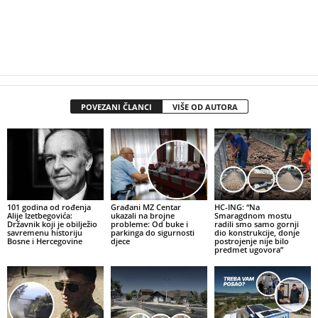
POVEZANI ČLANCI
VIŠE OD AUTORA
101 godina od rođenja
Građani MZ Centar
HC-ING: “Na
Alije Izetbegovića:
ukazali na brojne
Smaragdnom mostu
Državnik koji je obilježio
probleme: Od buke i
radili smo samo gornji
savremenu historiju
parkinga do sigurnosti
dio konstrukcije, donje
Bosne i Hercegovine
djece
postrojenje nije bilo
predmet ugovora”