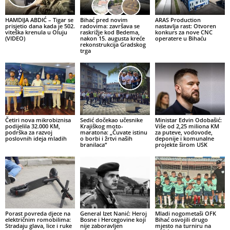
HAMDIJA ABDIĆ – Tigar se
Bihać pred novim
ARAS Production
prisjetio dana kada je 502.
radovima: završava se
nastavlja rast: Otvoren
viteška krenula u Oluju
raskrižje kod Bedema,
konkurs za nove CNC
(VIDEO)
nakon 15. augusta kreće
operatere u Bihaću
rekonstrukcija Gradskog
trga
Četiri nova mikrobiznisa
Sedić dočekao učesnike
Ministar Edvin Odobašić:
podijelila 32.000 KM,
Krajiškog moto-
Više od 2,25 miliona KM
podrška za razvoj
maratona: „Čuvate istinu
za puteve, vodovode,
poslovnih ideja mladih
o borbi i žrtvi naših
deponije i komunalne
branilaca“
projekte širom USK
Porast povreda djece na
General Izet Nanić: Heroj
Mladi nogometaši OFK
električnim romobilima:
Bosne i Hercegovine koji
Bihać osvojili drugo
Stradaju glava, lice i ruke
nije zaboravljen
mjesto na turniru na