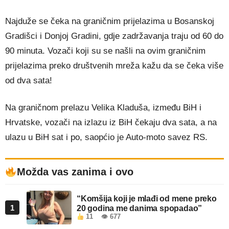
Najduže se čeka na graničnim prijelazima u Bosanskoj
Gradišci i Donjoj Gradini, gdje zadržavanja traju od 60 do
90 minuta. Vozači koji su se našli na ovim graničnim
prijelazima preko društvenih mreža kažu da se čeka više
od dva sata!
Na graničnom prelazu Velika Kladuša, između BiH i
Hrvatske, vozači na izlazu iz BiH čekaju dva sata, a na
ulazu u BiH sat i po, saopćio je Auto-moto savez RS.
Možda vas zanima i ovo
“Komšija koji je mlađi od mene preko
1
20 godina me danima spopadao”
11
👁 677