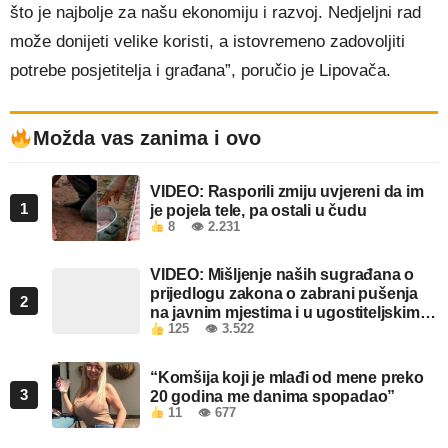
što je najbolje za našu ekonomiju i razvoj. Nedjeljni rad
može donijeti velike koristi, a istovremeno zadovoljiti
potrebe posjetitelja i građana”, poručio je Lipovača.
Možda vas zanima i ovo
VIDEO: Rasporili zmiju uvjereni da im
1
je pojela tele, pa ostali u čudu
8
👁 2.231
VIDEO: Mišljenje naših sugrađana o
prijedlogu zakona o zabrani pušenja
2
na javnim mjestima i u ugostiteljskim
125
👁 3.522
objektima u FBiH
“Komšija koji je mlađi od mene preko
3
20 godina me danima spopadao”
11
👁 677