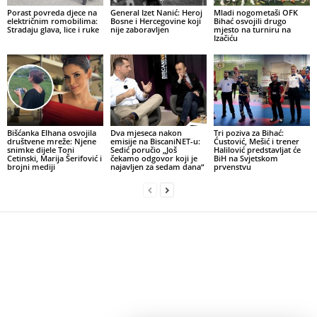
Porast povreda djece na
General Izet Nanić: Heroj
Mladi nogometaši OFK
električnim romobilima:
Bosne i Hercegovine koji
Bihać osvojili drugo
Stradaju glava, lice i ruke
nije zaboravljen
mjesto na turniru na
Izačiću
Bišćanka Elhana osvojila
Dva mjeseca nakon
Tri poziva za Bihać:
društvene mreže: Njene
emisije na BiscaniNET-u:
Ćustović, Mešić i trener
snimke dijele Toni
Sedić poručio „Još
Halilović predstavljat će
Cetinski, Marija Šerifović i
čekamo odgovor koji je
BiH na Svjetskom
brojni mediji
najavljen za sedam dana“
prvenstvu