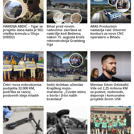
HAMDIJA ABDIĆ – Tigar se
Bihać pred novim
ARAS Production
prisjetio dana kada je 502.
radovima: završava se
nastavlja rast: Otvoren
viteška krenula u Oluju
raskrižje kod Bedema,
konkurs za nove CNC
(VIDEO)
nakon 15. augusta kreće
operatere u Bihaću
rekonstrukcija Gradskog
trga
Četiri nova mikrobiznisa
Sedić dočekao učesnike
Ministar Edvin Odobašić:
podijelila 32.000 KM,
Krajiškog moto-
Više od 2,25 miliona KM
podrška za razvoj
maratona: „Čuvate istinu
za puteve, vodovode,
poslovnih ideja mladih
o borbi i žrtvi naših
deponije i komunalne
branilaca“
projekte širom USK