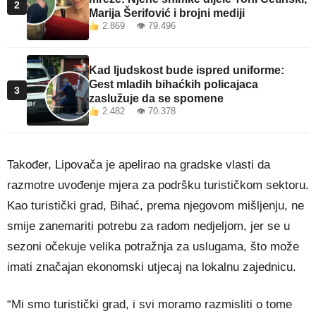
2
Marija Šerifović i brojni mediji
2.869 👁 79.496
Kad ljudskost bude ispred uniforme:
Gest mladih bihaćkih policajaca
3
zaslužuje da se spomene
2.482 👁 70.378
Također, Lipovača je apelirao na gradske vlasti da
razmotre uvođenje mjera za podršku turističkom sektoru.
Kao turistički grad, Bihać, prema njegovom mišljenju, ne
smije zanemariti potrebu za radom nedjeljom, jer se u
sezoni očekuje velika potražnja za uslugama, što može
imati značajan ekonomski utjecaj na lokalnu zajednicu.
“Mi smo turistički grad, i svi moramo razmisliti o tome