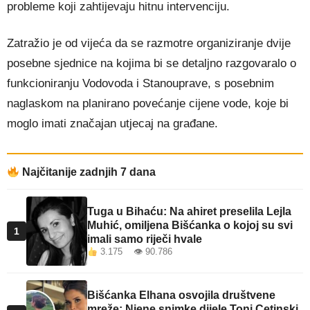
probleme koji zahtijevaju hitnu intervenciju.
Zatražio je od vijeća da se razmotre organiziranje dvije
posebne sjednice na kojima bi se detaljno razgovaralo o
funkcioniranju Vodovoda i Stanouprave, s posebnim
naglaskom na planirano povećanje cijene vode, koje bi
moglo imati značajan utjecaj na građane.
Najčitanije zadnjih 7 dana
Tuga u Bihaću: Na ahiret preselila Lejla
Muhić, omiljena Bišćanka o kojoj su svi
1
imali samo riječi hvale
3.175 👁 90.786
Bišćanka Elhana osvojila društvene
mreže: Njene snimke dijele Toni Cetinski,