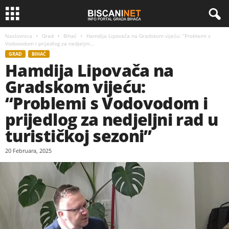
Naslovnica
Grad
Bihać
Hamdija Lipovača na Gradskom vijeću: “Problemi s
Vodovodom i prijedlog za nedjeljni...
GRAD
BIHAĆ
Hamdija Lipovača na
Gradskom vijeću:
“Problemi s Vodovodom i
prijedlog za nedjeljni rad u
turističkoj sezoni”
20 Februara, 2025