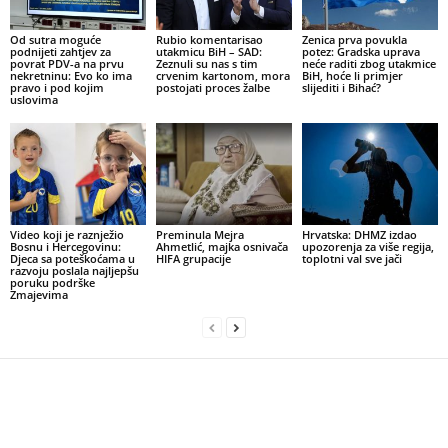
Od sutra moguće
Rubio komentarisao
Zenica prva povukla
podnijeti zahtjev za
utakmicu BiH – SAD:
potez: Gradska uprava
povrat PDV-a na prvu
Zeznuli su nas s tim
neće raditi zbog utakmice
nekretninu: Evo ko ima
crvenim kartonom, mora
BiH, hoće li primjer
pravo i pod kojim
postojati proces žalbe
slijediti i Bihać?
uslovima
Video koji je raznježio
Preminula Mejra
Hrvatska: DHMZ izdao
Bosnu i Hercegovinu:
Ahmetlić, majka osnivača
upozorenja za više regija,
Djeca sa poteškoćama u
HIFA grupacije
toplotni val sve jači
razvoju poslala najljepšu
poruku podrške
Zmajevima