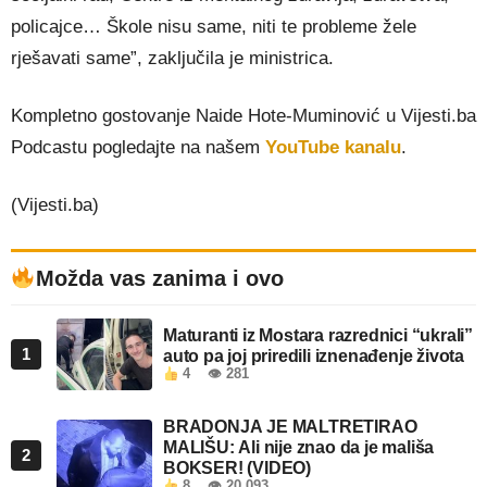
policajce… Škole nisu same, niti te probleme žele
rješavati same”, zaključila je ministrica.
Kompletno gostovanje Naide Hote-Muminović u Vijesti.ba
Podcastu pogledajte na našem
YouTube kanalu
.
(Vijesti.ba)
Možda vas zanima i ovo
Maturanti iz Mostara razrednici “ukrali”
1
auto pa joj priredili iznenađenje života
4
👁 281
BRADONJA JE MALTRETIRAO
MALIŠU: Ali nije znao da je mališa
2
BOKSER! (VIDEO)
8
👁 20.093