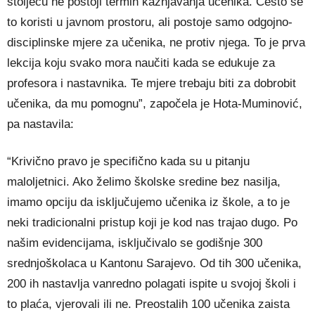
stoljeću ne postoji termin kažnjavanja učenika. Često se
to koristi u javnom prostoru, ali postoje samo odgojno-
disciplinske mjere za učenika, ne protiv njega. To je prva
lekcija koju svako mora naučiti kada se edukuje za
profesora i nastavnika. Te mjere trebaju biti za dobrobit
učenika, da mu pomognu”, započela je Hota-Muminović,
pa nastavila:
“Krivično pravo je specifično kada su u pitanju
maloljetnici. Ako želimo školske sredine bez nasilja,
imamo opciju da isključujemo učenika iz škole, a to je
neki tradicionalni pristup koji je kod nas trajao dugo. Po
našim evidencijama, isključivalo se godišnje 300
srednjoškolaca u Kantonu Sarajevo. Od tih 300 učenika,
200 ih nastavlja vanredno polagati ispite u svojoj školi i
to plaća, vjerovali ili ne. Preostalih 100 učenika zaista