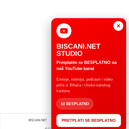
×
BISCANI.NET
STUDIO
Pretplatite se BESPLATNO na
naš YouTube kanal
Emisije, intervjui, podcasti i video
priče iz Bihaća i Unsko-sanskog
kantona.
BESPLATNO
BISCANI.NET
Impressum
Uvjeti korištenja
PRETPLATI SE BESPLATNO
© Copryright 2004 - 2025.