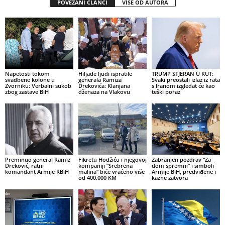
POVEZANI ČLANCI
VIŠE OD AUTORA
Napetosti tokom
Hiljade ljudi ispratile
TRUMP STJERAN U KUT:
svadbene kolone u
generala Ramiza
Svaki preostali izlaz iz rata
Zvorniku: Verbalni sukob
Drekovića: Klanjana
s Iranom izgledat će kao
zbog zastave BiH
dženaza na Vlakovu
teški poraz
Preminuo general Ramiz
Fikretu Hodžiću i njegovoj
Zabranjen pozdrav “Za
Dreković, ratni
kompaniji “Srebrena
dom spremni” i simboli
komandant Armije RBiH
malina” biće vraćeno više
Armije BiH, predviđene i
od 400.000 KM
kazne zatvora