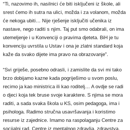
“Ti, nazovimo ih, nasilnici će biti isključeni iz škole, ali
srest ćemo ih sutra na ulici, možda i za volanom, možda
će nekoga ubiti… Nije rješenje isključiti učenika iz
nastave, nego raditi s njim. Taj put smo odabrali, on ima
utemeljenje i u Konvenciji o pravima djeteta. BiH je tu
konvenciju uvrstila u Ustav i ona je zlatni standard koja
kaže da svako dijete ima pravo na obrazovanje”.
“Svi griješe, posebno odrasli, i zamislite da svi mi tako
brzo dobijamo kazne kada pogriješimo u svom poslu,
recimo ja kao ministrica ili kao roditelj… A ovdje se radi
o djeci koja tek bruse svoje karaktere. S njima se mora
raditi, a sada svaka škola u KS, osim pedagoga, ima i
psihologa. Radimo stručna usavršavanja i koristimo
resurse iz zajednice. Imamo na raspolaganju Centre za
socijalni rad, Centre iz mentalnog zdravlja, zdravstva,