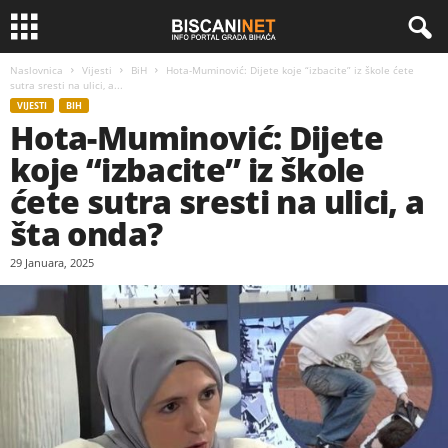
Naslovnica
Vijesti
BiH
Hota-Muminović: Dijete koje “izbacite” iz škole ćete
sutra sresti na ulici, a...
VIJESTI
BIH
Hota-Muminović: Dijete
koje “izbacite” iz škole
ćete sutra sresti na ulici, a
šta onda?
29 Januara, 2025