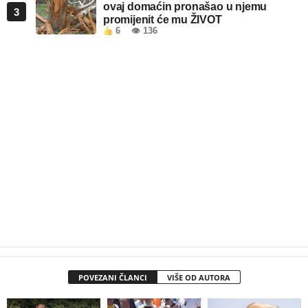
ovaj domaćin pronašao u njemu
3
promijenit će mu ŽIVOT
6
👁 136
POVEZANI ČLANCI
VIŠE OD AUTORA