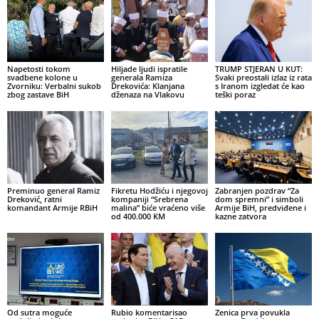
Napetosti tokom
Hiljade ljudi ispratile
TRUMP STJERAN U KUT:
svadbene kolone u
generala Ramiza
Svaki preostali izlaz iz rata
Zvorniku: Verbalni sukob
Drekovića: Klanjana
s Iranom izgledat će kao
zbog zastave BiH
dženaza na Vlakovu
teški poraz
Preminuo general Ramiz
Fikretu Hodžiću i njegovoj
Zabranjen pozdrav “Za
Dreković, ratni
kompaniji “Srebrena
dom spremni” i simboli
komandant Armije RBiH
malina” biće vraćeno više
Armije BiH, predviđene i
od 400.000 KM
kazne zatvora
Od sutra moguće
Rubio komentarisao
Zenica prva povukla