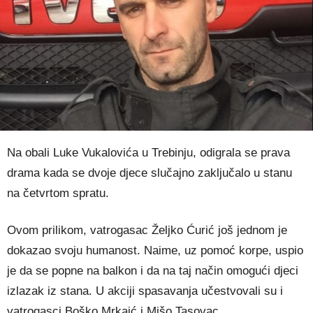
Na obali Luke Vukalovića u Trebinju, odigrala se prava
drama kada se dvoje djece slučajno zaključalo u stanu
na četvrtom spratu.
Ovom prilikom, vatrogasac Željko Ćurić još jednom je
dokazao svoju humanost. Naime, uz pomoć korpe, uspio
je da se popne na balkon i da na taj način omogući djeci
izlazak iz stana. U akciji spasavanja učestvovali su i
vatrogasci Boško Mrkaić i Mišo Tasovac.