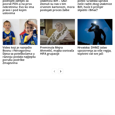
podnijeti zahtjev za
utakmicu BiH – SAD:
potez: Gradska uprava
povrat PDV-a na prvu
Zeznuli su nas s tim
neće raditi zbog utakmice
nekretninu: Evo ko ima
crvenim kartonom, mora
BiH, hoće li primjer
pravo i pod kojim
postojati proces žalbe
slijediti i Bihać?
uslovima
Video koji je raznježio
Preminula Mejra
Hrvatska: DHMZ izdao
Bosnu i Hercegovinu:
Ahmetlić, majka osnivača
upozorenja za više regija,
Djeca sa poteškoćama u
HIFA grupacije
toplotni val sve jači
razvoju poslala najljepšu
poruku podrške
Zmajevima