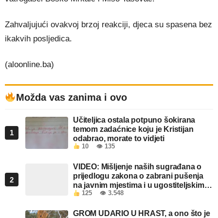
Zahvaljujući ovakvoj brzoj reakciji, djeca su spasena bez
ikakvih posljedica.
(aloonline.ba)
Možda vas zanima i ovo
Učiteljica ostala potpuno šokirana
temom zadaćnice koju je Kristijan
1
odabrao, morate to vidjeti
10
👁 135
VIDEO: Mišljenje naših sugrađana o
prijedlogu zakona o zabrani pušenja
2
na javnim mjestima i u ugostiteljskim
125
👁 3.548
objektima u FBiH
GROM UDARIO U HRAST, a ono što je