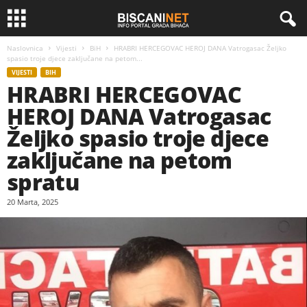
Naslovnica
Vijesti
BiH
HRABRI HERCEGOVAC HEROJ DANA Vatrogasac Željko
spasio troje djece zaključane na petom...
VIJESTI
BIH
HRABRI HERCEGOVAC
HEROJ DANA Vatrogasac
Željko spasio troje djece
zaključane na petom
spratu
20 Marta, 2025