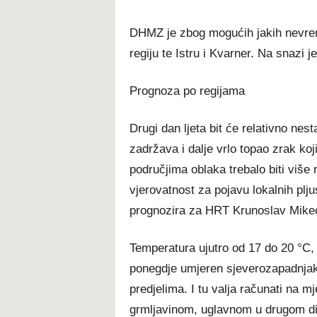
DHMZ je zbog mogućih jakih nevre
regiju te Istru i Kvarner. Na snazi 
Prognoza po regijama
Drugi dan ljeta bit će relativno nes
zadržava i dalje vrlo topao zrak koj
područjima oblaka trebalo biti više 
vjerovatnost za pojavu lokalnih plju
prognozira za HRT Krunoslav Mike
Temperatura ujutro od 17 do 20 °C,
ponegdje umjeren sjeverozapadnjak, 
predjelima. I tu valja računati na m
grmljavinom, uglavnom u drugom di