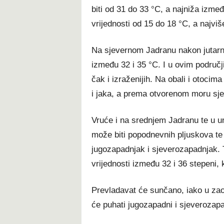
biti od 31 do 33 °C, a najniža izmeđ
vrijednosti od 15 do 18 °C, a najvi
Na sjevernom Jadranu nakon jutarnji
između 32 i 35 °C. I u ovim područj
čak i izraženijih. Na obali i otocim
i jaka, a prema otvorenom moru sj
Vruće i na srednjem Jadranu te u un
može biti popodnevnih pljuskova te 
jugozapadnjak i sjeverozapadnjak. 
vrijednosti između 32 i 36 stepeni, 
Prevladavat će sunčano, iako u zaob
će puhati jugozapadni i sjeverozap