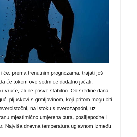
ji će, prema trenutnim prognozama, trajati još
a će tokom ove sedmice dodatno jačati.
i vruće, ali ne posve stabilno. Od sredine dana
ući pljuskovi s grmljavinom, koji pritom mogu biti
jeveroistočni, na istoku sjeverozapadni, uz
dranu mjestimično umjerena bura, poslijepodne i
tar. Najviša dnevna temperatura uglavnom između