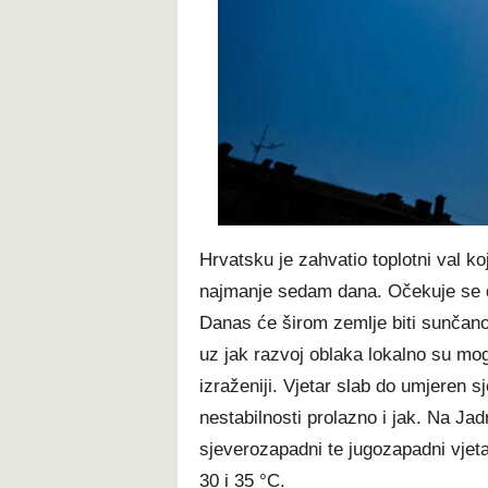
t
Hrvatsku je zahvatio toplotni val ko
najmanje sedam dana. Očekuje se d
Danas će širom zemlje biti sunčano 
uz jak razvoj oblaka lokalno su mog
izraženiji. Vjetar slab do umjeren s
nestabilnosti prolazno i jak. Na Ja
sjeverozapadni te jugozapadni vje
30 i 35 °C.