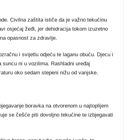
de. Civilna zaštita ističe da je važno tekućinu
avi osjećaj žeđi, jer dehidracija tokom izuzetno
jna opasnost za zdravlje.
račnu i svijetlu odjeću te laganu obuću. Djecu i
a suncu ni u vozilima. Rashladni uređaj
raturu oko sedam stepeni nižu od vanjske.
zbjegavanje boravka na otvorenom u najtoplijem
tuje se češće piti dovoljno tekućine te izbjegavati