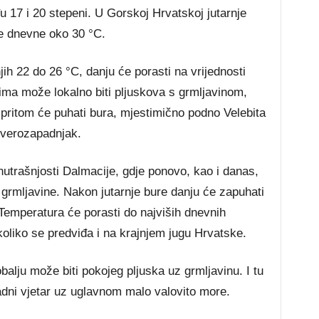
u 17 i 20 stepeni. U Gorskoj Hrvatskoj jutarnje
še dnevne oko 30 °C.
h 22 do 26 °C, danju će porasti na vrijednosti
ima može lokalno biti pljuskova s grmljavinom,
a pritom će puhati bura, mjestimično podno Velebita
everozapadnjak.
utrašnjosti Dalmacije, gdje ponovo, kao i danas,
grmljavine. Nakon jutarnje bure danju će zapuhati
Temperatura će porasti do najviših dnevnih
koliko se predviđa i na krajnjem jugu Hrvatske.
alju može biti pokojeg pljuska uz grmljavinu. I tu
adni vjetar uz uglavnom malo valovito more.