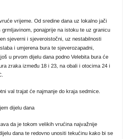
vruće vrijeme. Od sredine dana uz lokalno jači
 grmljavinom, ponajprije na istoku te uz granicu
n sjeverni i sjeveroistočni, uz nestabilnosti
slaba i umjerena bura te sjeverozapadni,
a još u prvom dijelu dana podno Velebita bura će
tura zraka između 18 i 23, na obali i otocima 24 i
C.
ni val trajat će najmanje do kraja sedmice.
ijem dijelu dana
rava da je tokom velikih vrućina najvažnije
dijelu dana te redovno unositi tekućinu kako bi se