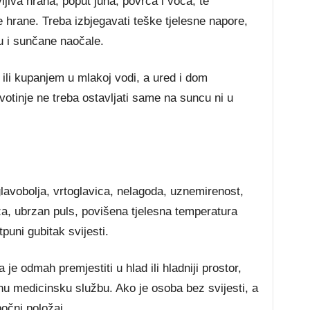
jiva hrana, poput juha, povrća i voća, te
 hrane. Treba izbjegavati teške tjelesne napore,
ću i sunčane naočale.
 ili kupanjem u mlakoj vodi, a ured i dom
ivotinje ne treba ostavljati same na suncu ni u
lavobolja, vrtoglavica, nelagoda, uznemirenost,
ža, ubrzan puls, povišena tjelesna temperatura
puni gubitak svijesti.
 je odmah premjestiti u hlad ili hladniji prostor,
tnu medicinsku službu. Ako je osoba bez svijesti, a
bočni položaj.