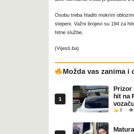
Osobu treba hladiti mokrim oblozim
stepeni. Važni brojevi su 194 za hi
hitne službe.
(Vijesti.ba)
Možda vas zanima i 
Prizor
hit na 
1
vozaču
9
👁 
Maturan