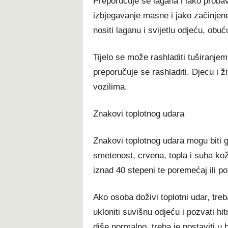
Preporučuje se lagana i lako probavl
izbjegavanje masne i jako začinjene
nositi laganu i svijetlu odjeću, obu
Tijelo se može rashladiti tuširanjem
preporučuje se rashladiti. Djecu i ž
vozilima.
Znakovi toplotnog udara
Znakovi toplotnog udara mogu biti g
smetenost, crvena, topla i suha ko
iznad 40 stepeni te poremećaj ili pot
Ako osoba doživi toplotni udar, treba
ukloniti suvišnu odjeću i pozvati hi
diše normalno, treba je postaviti u 