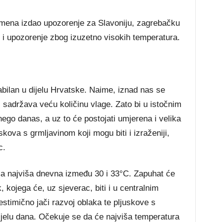
mena izdao upozorenje za Slavoniju, zagrebačku
je i upozorenje zbog izuzetno visokih temperatura.
tabilan u dijelu Hrvatske. Naime, iznad nas se
i sadržava veću količinu vlage. Zato bi u istočnim
nego danas, a uz to će postojati umjerena i velika
skova s grmljavinom koji mogu biti i izraženiji,
c.
 a najviša dnevna između 30 i 33°C. Zapuhat će
kojega će, uz sjeverac, biti i u centralnim
jestimično jači razvoj oblaka te pljuskove s
jelu dana. Očekuje se da će najviša temperatura