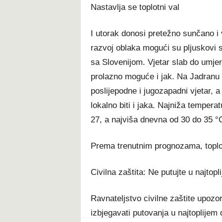
Nastavlja se toplotni val
I utorak donosi pretežno sunčano i 
razvoj oblaka mogući su pljuskovi s
sa Slovenijom. Vjetar slab do umjere
prolazno moguće i jak. Na Jadranu 
poslijepodne i jugozapadni vjetar, 
lokalno biti i jaka. Najniža tempera
27, a najviša dnevna od 30 do 35 °
Prema trenutnim prognozama, toplot
Civilna zaštita: Ne putujte u najtopl
Ravnateljstvo civilne zaštite upozo
izbjegavati putovanja u najtoplijem 