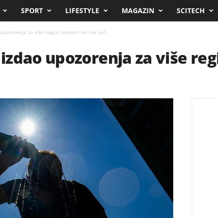
SPORT
LIFESTYLE
MAGAZIN
SCITECH
ozorenja za više regija, toplotni val sve jači
zdao upozorenja za više regij