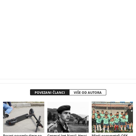
POVEZANI ČLANCI
VIŠE OD AUTORA
Porast povreda djece na
General Izet Nanić: Heroj
Mladi nogometaši OFK