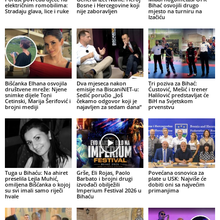
električnim romobilima:
Bosne i Hercegovine koji
Bihać osvojili drugo
Stradaju glava, lice i ruke
nije zaboravljen
mjesto na turniru na
Izačiću
Bišćanka Elhana osvojila
Dva mjeseca nakon
Tri poziva za Bihać:
društvene mreže: Njene
emisije na BiscaniNET-u:
Ćustović, Mešić i trener
snimke dijele Toni
Sedić poručio „Još
Halilović predstavljat će
Cetinski, Marija Šerifović i
čekamo odgovor koji je
BiH na Svjetskom
brojni mediji
najavljen za sedam dana“
prvenstvu
Tuga u Bihaću: Na ahiret
Grše, Eli Rojas, Paolo
Povećana osnovica za
preselila Lejla Muhić,
Barbato i brojni drugi
plate u USK: Najviše će
omiljena Bišćanka o kojoj
izvođači obilježili
dobiti oni sa najvećim
su svi imali samo riječi
Imperium Festival 2026 u
primanjima
hvale
Bihaću