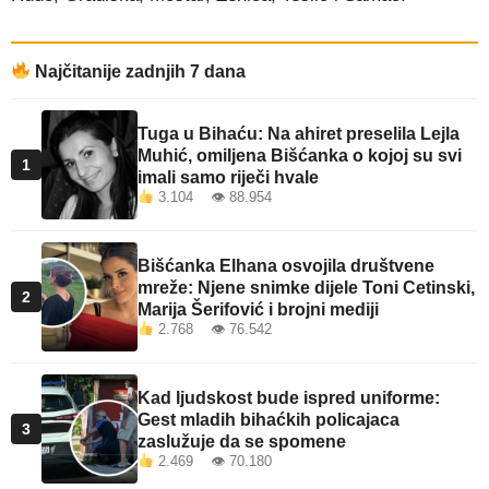
Najčitanije zadnjih 7 dana
Tuga u Bihaću: Na ahiret preselila Lejla
Muhić, omiljena Bišćanka o kojoj su svi
1
imali samo riječi hvale
3.104 👁 88.954
Bišćanka Elhana osvojila društvene
mreže: Njene snimke dijele Toni Cetinski,
2
Marija Šerifović i brojni mediji
2.768 👁 76.542
Kad ljudskost bude ispred uniforme:
Gest mladih bihaćkih policajaca
3
zaslužuje da se spomene
2.469 👁 70.180