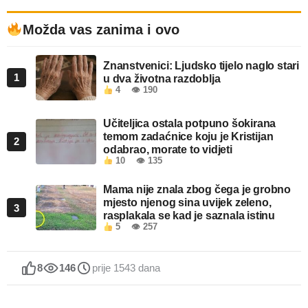
Možda vas zanima i ovo
Znanstvenici: Ljudsko tijelo naglo stari
1
u dva životna razdoblja
4
👁 190
Učiteljica ostala potpuno šokirana
temom zadaćnice koju je Kristijan
2
odabrao, morate to vidjeti
10
👁 135
Mama nije znala zbog čega je grobno
mjesto njenog sina uvijek zeleno,
3
rasplakala se kad je saznala istinu
5
👁 257
8
146
prije 1543 dana