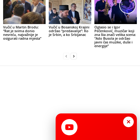
Vučić u Martin Brodu:
Vučić u Bosanskoj Krajini
Oglasio se i Igor
“Rat je svima donio
održao “predavanje”: Ko
Pečenković, muzičar koji
nesreću, najvažnije je
je Srbin, a ko Srbijanac
zna šta znači velika scena:
osigurati radna mjesta”
“Ado Busola je održao
javni čas muzike, duše i
energije”
×