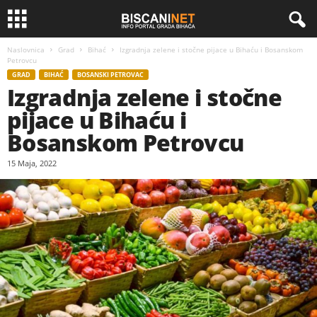
Naslovnica
Grad
Bihać
Izgradnja zelene i stočne pijace u Bihaću i Bosanskom
Petrovcu
GRAD
BIHAĆ
BOSANSKI PETROVAC
Izgradnja zelene i stočne
pijace u Bihaću i
Bosanskom Petrovcu
15 Maja, 2022