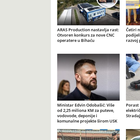
ARAS Production nastavlja rast:
Četiri 
Otvoren konkurs za nove CNC
podijel
operatere u Bihaću
razvoj 
Ministar Edvin Odobašić: Više
Porast
od 2,25 miliona KM za puteve,
elektr
vodovode, deponije i
Stradaj
komunalne projekte širom USK