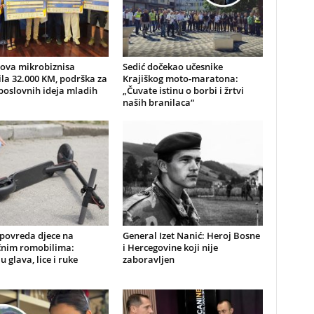
nova mikrobiznisa
Sedić dočekao učesnike
ila 32.000 KM, podrška za
Krajiškog moto-maratona:
poslovnih ideja mladih
„Čuvate istinu o borbi i žrtvi
naših branilaca“
 povreda djece na
General Izet Nanić: Heroj Bosne
ičnim romobilima:
i Hercegovine koji nije
u glava, lice i ruke
zaboravljen