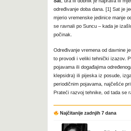
Sat
, ura ili dobnik je naprava ili m
određivanje doba dana. [1] Sat je je
mjerio vremenske jedinice manje od 
se ravnali po Suncu – kada je izašlo
počinak.
Određivanje vremena od davnine je 
to provodi i veliki tehnički izazov. P
pojavama ili događajima određenoga t
klepsidra) ili pijeska iz posude, iz
periodičnim pojavama, najčešće pri
Prateći razvoj tehnike, od tada se raz
Najčitanije zadnjih 7 dana