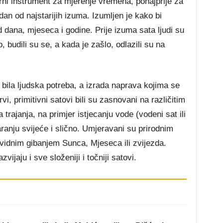
jerni instrument za mjerenje vremena, ponajprije za
dan od najstarijih izuma. Izumljen je kako bi
dana, mjeseca i godine. Prije izuma sata ljudi su
, budili su se, a kada je zašlo, odlazili su na
bila ljudska potreba, a izrada naprava kojima se
rvi, primitivni satovi bili su zasnovani na različitim
rajanja, na primjer istjecanju vode (vodeni sat ili
garanju svijeće i slično. Umjeravani su prirodnim
vidnim gibanjem Sunca, Mjeseca ili zvijezda.
vijaju i sve složeniji i točniji satovi.