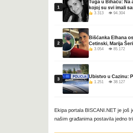
Tuga u Bihaću: Na a
1
kojoj su svi imali sa
3.313 👁 94.304
Bišćanka Elhana osv
2
Cetinski, Marija Šeri
3.054 👁 85.172
Ubistvo u Cazinu: P
3
1.251 👁 38.127
Ekipa portala BISCANI.NET je još j
našim građanima postavila jedno tri