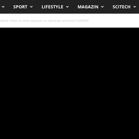
SPORT
LIFESTYLE
MAGAZIN
SCITECH
nketa: Kako se zove naprava za mjerenje vremena? (VIDEO)