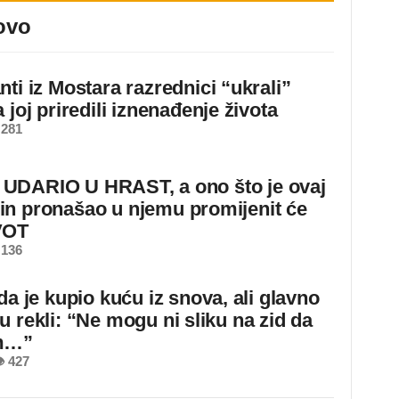
ovo
ti iz Mostara razrednici “ukrali”
 joj priredili iznenađenje života
 281
DARIO U HRAST, a ono što je ovaj
n pronašao u njemu promijenit će
VOT
 136
da je kupio kuću iz snova, ali glavno
u rekli: “Ne mogu ni sliku na zid da
m…”
 427