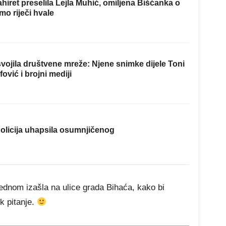
hiret preselila Lejla Muhić, omiljena Bišćanka o
mo riječi hvale
ojila društvene mreže: Njene snimke dijele Toni
fović i brojni mediji
olicija uhapsila osumnjičenog
ednom izašla na ulice grada Bihaća, kako bi
k pitanje.