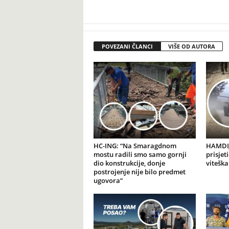
POVEZANI ČLANCI
VIŠE OD AUTORA
HC-ING: “Na Smaragdnom
HAMDIJ
mostu radili smo samo gornji
prisjet
dio konstrukcije, donje
viteška
postrojenje nije bilo predmet
ugovora”