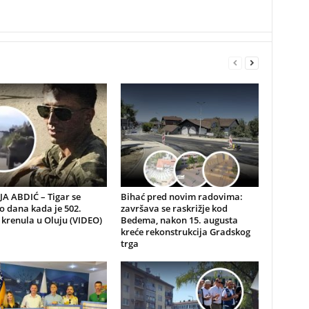
A ABDIĆ – Tigar se
Bihać pred novim radovima:
io dana kada je 502.
završava se raskrižje kod
 krenula u Oluju (VIDEO)
Bedema, nakon 15. augusta
kreće rekonstrukcija Gradskog
trga