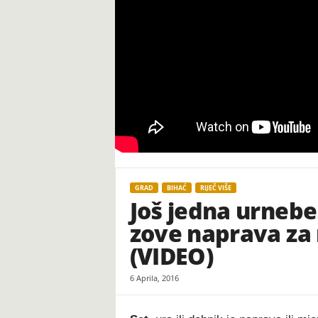
t
GRAD
BIHAĆ
RIJEČ VIŠE
Još jedna urnebe
zove naprava za
(VIDEO)
6 Aprila, 2016