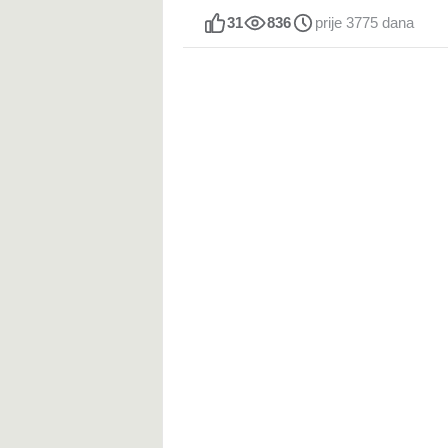
31
836
prije 3775 dana