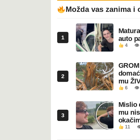
Možda vas zanima i 
Maturan
1
auto pa
4
👁
GROM U
domaći
2
mu ŽI
6
👁
Mislio 
mu nis
3
okači
11
