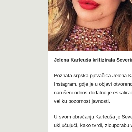
t
Jelena Karleuša kritizirala Sever
Poznata srpska pjevačica Jelena Ka
Instagram, gdje je u objavi otvoreno
narušeni odnos dodatno je eskalirao
veliku pozornost javnosti.
U svom obraćanju Karleuša je Sever
uključujući, kako tvrdi, zlouporabu v