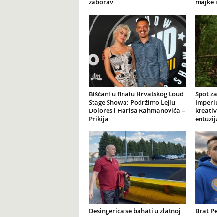
zaborav
majke i
Bišćani u finalu Hrvatskog Loud
Spot z
Stage Showa: Podržimo Lejlu
Imperi
Dolores i Harisa Rahmanovića –
kreativ
Prikija
entuzi
Desingerica se bahati u zlatnoj
Brat Pe