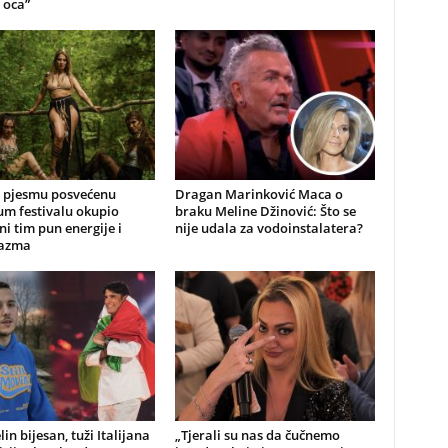
 oca”
a pjesmu posvećenu
Dragan Marinković Maca o
um festivalu okupio
braku Meline Džinović: Što se
ni tim pun energije i
nije udala za vodoinstalatera?
jazma
lin bijesan, tuži Italijana
„Tjerali su nas da čučnemo