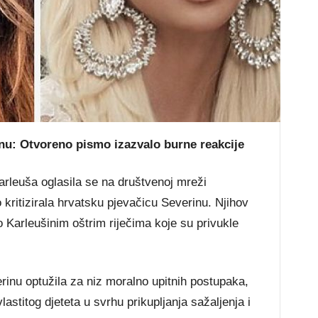
inu: Otvoreno pismo izazvalo burne reakcije
rleuša oglasila se na društvenoj mreži
 kritizirala hrvatsku pjevačicu Severinu. Njihov
 Karleušinim oštrim riječima koje su privukle
inu optužila za niz moralno upitnih postupaka,
lastitog djeteta u svrhu prikupljanja sažaljenja i