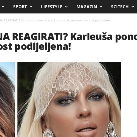
SPORT
LIFESTYLE
MAGAZIN
SCITECH
A REAGIRATI? Karleuša ponovno u sukobu sa Severinom: Javnost podijeljena!
A REAGIRATI? Karleuša pon
st podijeljena!