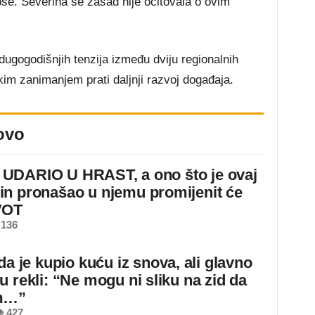
e. Severina se zasad nije očitovala o ovim
dugogodišnjih tenzija između dviju regionalnih
kim zanimanjem prati daljnji razvoj događaja.
ovo
DARIO U HRAST, a ono što je ovaj
n pronašao u njemu promijenit će
VOT
 136
da je kupio kuću iz snova, ali glavno
u rekli: “Ne mogu ni sliku na zid da
m…”
 427