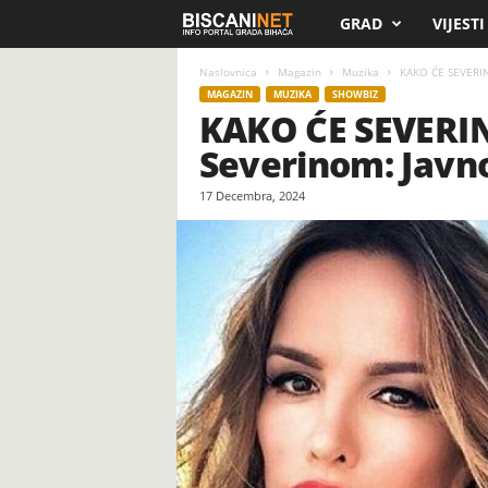
GRAD
VIJESTI
B
i
Naslovnica
Magazin
Muzika
KAKO ĆE SEVERIN
MAGAZIN
MUZIKA
SHOWBIZ
KAKO ĆE SEVERIN
s
Severinom: Javno
c
17 Decembra, 2024
a
n
i
.
n
e