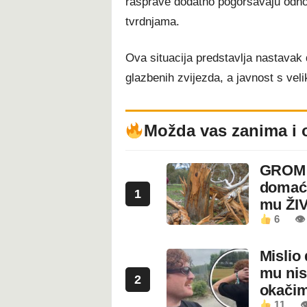
rasprave dodatno pogoršavaju odnos
tvrdnjama.
Ova situacija predstavlja nastavak 
glazbenih zvijezda, a javnost s veli
Možda vas zanima i 
GROM U
domaći
1
mu ŽI
6
👁
Mislio 
mu nis
2
okači
11
