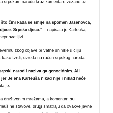
ema srpskom narodu kroz komentare vezane uz
a što čini kada se smije na spomen Jasenovca,
 djece. Srpske djece.”
– napisala je Karleuša,
eprihvatljivi.
everinu zbog objave privatne snimke u cilju
, kako tvrdi, uvreda na račun srpskog naroda.
 srpski narod i naziva ga genocidnim. Ali
 jer Jelena Karleuša nikad nije i nikad neće
la je.
 na društvenim mrežama, a komentari su
rleušine stavove, drugi smatraju da ovakve javne