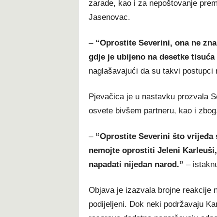
zarade, kao i za nepoštovanje pr
Jasenovac.
–
“Oprostite Severini, ona ne zn
gdje je ubijeno na desetke tisuća
naglašavajući da su takvi postupci n
Pjevačica je u nastavku prozvala S
osvete bivšem partneru, kao i zbog
–
“Oprostite Severini što vrijeđa
nemojte oprostiti Jeleni Karleuši,
napadati nijedan narod.”
– istaknu
Objava je izazvala brojne reakcije
podijeljeni. Dok neki podržavaju Ka