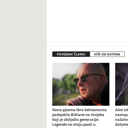
POVEZANI ČLANCI
VIŠE OD AUTORA
Nova pjesma Ibre Selmanovića
Alen Is
podsjetila Bišćane na čovjeka
nastupa
koji je obilježio generacije:
nažalo
Legende ne smiju pasti u
datume