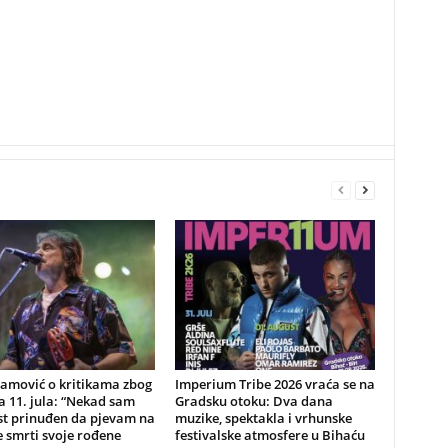
lamović o kritikama zbog
Imperium Tribe 2026 vraća se na
 11. jula: “Nekad sam
Gradsku otoku: Dva dana
st prinuđen da pjevam na
muzike, spektakla i vrhunske
 smrti svoje rođene
festivalske atmosfere u Bihaću