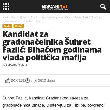
Naslovnica
Grad
Bihać
Kandidat za gradonačelnika Šuhret Fazlić: Bihaćom
godinama vlada politička mafija
GRAD
BIHAĆ
Kandidat za
gradonačelnika Šuhret
Fazlić: Bihaćom godinama
vlada politička mafija
17 Septembra, 2016
3
282
prije 3610 dana
Šuhret Fazlić, kandidat Građanskog saveza za
gradonačelnika Bihaća, u intervjuu za Klix.ba, otvoreno i