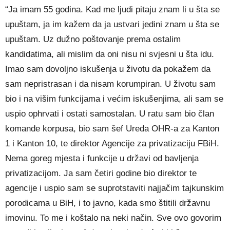
“Ja imam 55 godina. Kad me ljudi pitaju znam li u šta se
upuštam, ja im kažem da ja ustvari jedini znam u šta se
upuštam. Uz dužno poštovanje prema ostalim
kandidatima, ali mislim da oni nisu ni svjesni u šta idu.
Imao sam dovoljno iskušenja u životu da pokažem da
sam nepristrasan i da nisam korumpiran. U životu sam
bio i na višim funkcijama i većim iskušenjima, ali sam se
uspio ophrvati i ostati samostalan. U ratu sam bio član
komande korpusa, bio sam šef Ureda OHR-a za Kanton
1 i Kanton 10, te direktor Agencije za privatizaciju FBiH.
Nema goreg mjesta i funkcije u državi od bavljenja
privatizacijom. Ja sam četiri godine bio direktor te
agencije i uspio sam se suprotstaviti najjačim tajkunskim
porodicama u BiH, i to javno, kada smo štitili državnu
imovinu. To me i koštalo na neki način. Sve ovo govorim