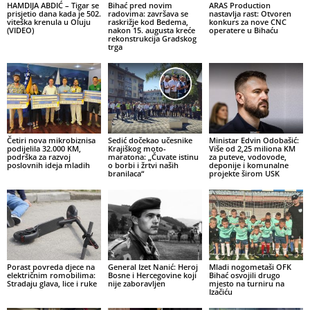
HAMDIJA ABDIĆ – Tigar se
Bihać pred novim
ARAS Production
prisjetio dana kada je 502.
radovima: završava se
nastavlja rast: Otvoren
viteška krenula u Oluju
raskrižje kod Bedema,
konkurs za nove CNC
(VIDEO)
nakon 15. augusta kreće
operatere u Bihaću
rekonstrukcija Gradskog
trga
Četiri nova mikrobiznisa
Sedić dočekao učesnike
Ministar Edvin Odobašić:
podijelila 32.000 KM,
Krajiškog moto-
Više od 2,25 miliona KM
podrška za razvoj
maratona: „Čuvate istinu
za puteve, vodovode,
poslovnih ideja mladih
o borbi i žrtvi naših
deponije i komunalne
branilaca“
projekte širom USK
Porast povreda djece na
General Izet Nanić: Heroj
Mladi nogometaši OFK
električnim romobilima:
Bosne i Hercegovine koji
Bihać osvojili drugo
Stradaju glava, lice i ruke
nije zaboravljen
mjesto na turniru na
Izačiću