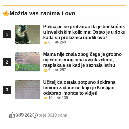
Možda vas zanima i ovo
Policajac se pretvarao da je beskućnik
u invalidskim kolicima: Ostao je u šoku
1
kada su prolaznici uradili ovo!
6
👁 269
Mama nije znala zbog čega je grobno
mjesto njenog sina uvijek zeleno,
2
rasplakala se kad je saznala istinu
5
👁 257
Učiteljica ostala potpuno šokirana
temom zadaćnice koju je Kristijan
3
odabrao, morate to vidjeti
10
👁 135
3
282
prije 3610 dana