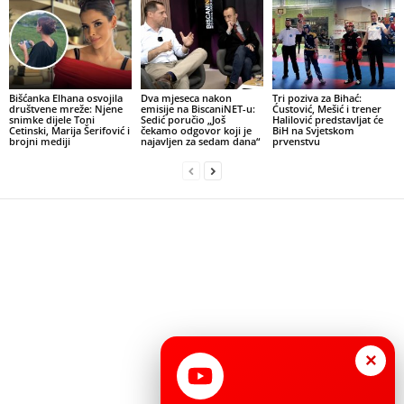
Bišćanka Elhana osvojila
Dva mjeseca nakon
Tri poziva za Bihać:
društvene mreže: Njene
emisije na BiscaniNET-u:
Ćustović, Mešić i trener
snimke dijele Toni
Sedić poručio „Još
Halilović predstavljat će
Cetinski, Marija Šerifović i
čekamo odgovor koji je
BiH na Svjetskom
brojni mediji
najavljen za sedam dana“
prvenstvu
×