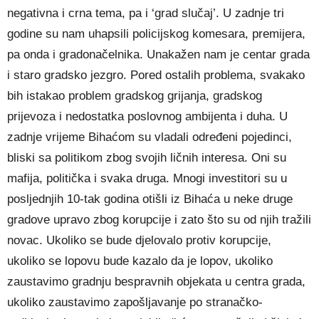
negativna i crna tema, pa i ‘grad slučaj’. U zadnje tri
godine su nam uhapsili policijskog komesara, premijera,
pa onda i gradonačelnika. Unakažen nam je centar grada
i staro gradsko jezgro. Pored ostalih problema, svakako
bih istakao problem gradskog grijanja, gradskog
prijevoza i nedostatka poslovnog ambijenta i duha. U
zadnje vrijeme Bihaćom su vladali određeni pojedinci,
bliski sa politikom zbog svojih ličnih interesa. Oni su
mafija, politička i svaka druga. Mnogi investitori su u
posljednjih 10-tak godina otišli iz Bihaća u neke druge
gradove upravo zbog korupcije i zato što su od njih tražili
novac. Ukoliko se bude djelovalo protiv korupcije,
ukoliko se lopovu bude kazalo da je lopov, ukoliko
zaustavimo gradnju bespravnih objekata u centra grada,
ukoliko zaustavimo zapošljavanje po stranačko-