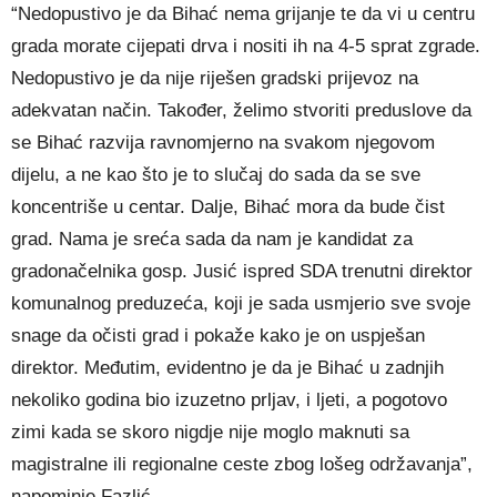
“Nedopustivo je da Bihać nema grijanje te da vi u centru
grada morate cijepati drva i nositi ih na 4-5 sprat zgrade.
Nedopustivo je da nije riješen gradski prijevoz na
adekvatan način. Također, želimo stvoriti preduslove da
se Bihać razvija ravnomjerno na svakom njegovom
dijelu, a ne kao što je to slučaj do sada da se sve
koncentriše u centar. Dalje, Bihać mora da bude čist
grad. Nama je sreća sada da nam je kandidat za
gradonačelnika gosp. Jusić ispred SDA trenutni direktor
komunalnog preduzeća, koji je sada usmjerio sve svoje
snage da očisti grad i pokaže kako je on uspješan
direktor. Međutim, evidentno je da je Bihać u zadnjih
nekoliko godina bio izuzetno prljav, i ljeti, a pogotovo
zimi kada se skoro nigdje nije moglo maknuti sa
magistralne ili regionalne ceste zbog lošeg održavanja”,
napominje Fazlić.