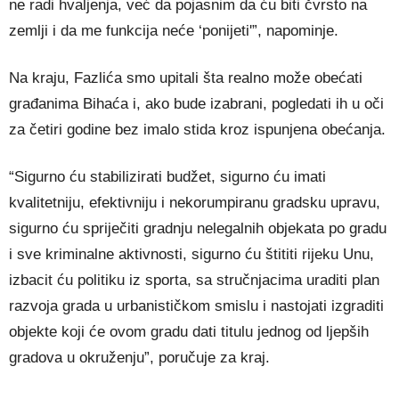
ne radi hvaljenja, već da pojasnim da ću biti čvrsto na
zemlji i da me funkcija neće ‘ponijeti'”, napominje.
Na kraju, Fazlića smo upitali šta realno može obećati
građanima Bihaća i, ako bude izabrani, pogledati ih u oči
za četiri godine bez imalo stida kroz ispunjena obećanja.
“Sigurno ću stabilizirati budžet, sigurno ću imati
kvalitetniju, efektivniju i nekorumpiranu gradsku upravu,
sigurno ću spriječiti gradnju nelegalnih objekata po gradu
i sve kriminalne aktivnosti, sigurno ću štititi rijeku Unu,
izbacit ću politiku iz sporta, sa stručnjacima uraditi plan
razvoja grada u urbanističkom smislu i nastojati izgraditi
objekte koji će ovom gradu dati titulu jednog od ljepših
gradova u okruženju”, poručuje za kraj.