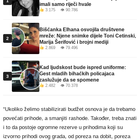
1
imali samo riječi hvale
3.175 👁 90.786
Bišćanka Elhana osvojila društvene
mreže: Njene snimke dijele Toni Cetinski,
2
Marija Šerifović i brojni mediji
2.869 👁 79.496
Kad ljudskost bude ispred uniforme:
Gest mladih bihaćkih policajaca
3
zaslužuje da se spomene
2.482 👁 70.378
“Ukoliko želimo stabilizirati budžet osnova je da trebamo
povećati prihode, a smanjiti rashode. Također, treba znati
i to da postoje ogromne rezerve u prihodima koji su
izvorno prihodi ovog grada, od poreza na dobit, poreza