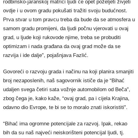
rodbinsko-jaranskoj matrici ljudi će opet poželjeti živjeti
ovdje i u ovom gradu pokušati tražiti svoju budućnost.
Prva stvar u tom pravcu treba da bude da se atmosfera u
samom gradu promijeni, da ljudi počnu vjerovati u ovaj
grad, u ljude koji rukovode njime, treba se probuditi
optimizam i nada građana da ovaj grad može da se
razvija i ide dalje”, pojašnjava Fazlić.
Govoreći o razvoju grada i načinu na koji planira smanjiti
broj nezaposlenih, naš sagovornik ističe da je “Bihać
udaljen svega četiri sata vožnje automobilom od Beča”,
zbog čega je, kako kaže, “ovaj grad, pa i cijela Krajina,
odavno dio Evrope, te bi se to moralo znati iskoristiti”.
“Bihać ima ogromne potencijale za razvoj. Ipak, rekao
bih da su naš najveći neiskorišteni potencijal ljudi, tj.