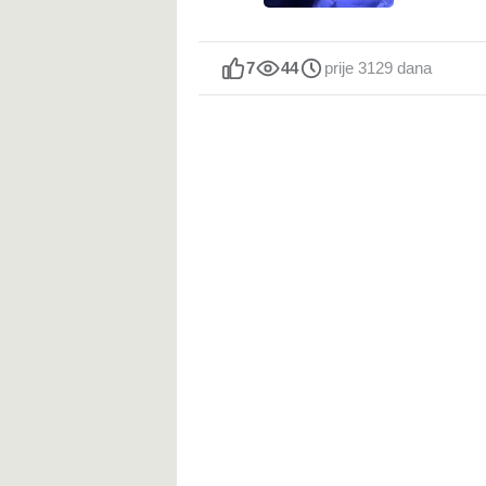
7
44
prije 3129 dana