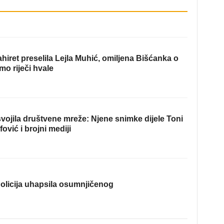
hiret preselila Lejla Muhić, omiljena Bišćanka o
mo riječi hvale
ojila društvene mreže: Njene snimke dijele Toni
fović i brojni mediji
olicija uhapsila osumnjičenog