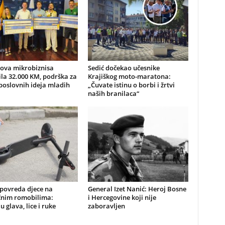
nova mikrobiznisa
Sedić dočekao učesnike
ila 32.000 KM, podrška za
Krajiškog moto-maratona:
poslovnih ideja mladih
„Čuvate istinu o borbi i žrtvi
naših branilaca“
 povreda djece na
General Izet Nanić: Heroj Bosne
ičnim romobilima:
i Hercegovine koji nije
u glava, lice i ruke
zaboravljen