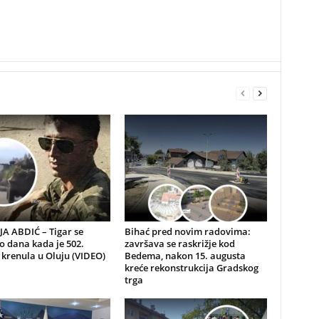
A ABDIĆ – Tigar se
Bihać pred novim radovima:
io dana kada je 502.
završava se raskrižje kod
 krenula u Oluju (VIDEO)
Bedema, nakon 15. augusta
kreće rekonstrukcija Gradskog
trga