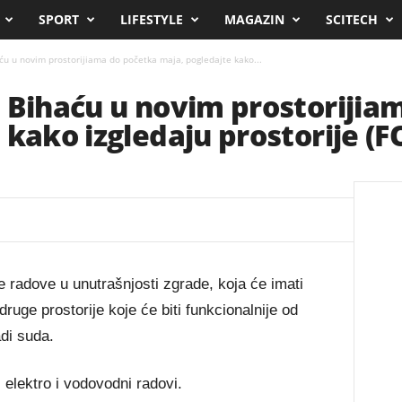
SPORT
LIFESTYLE
MAGAZIN
SCITECH
ću u novim prostorijiama do početka maja, pogledajte kako...
 Bihaću u novim prostorijia
 kako izgledaju prostorije (
 radove u unutrašnjosti zgrade, koja će imati
druge prostorije koje će biti funkcionalnije od
di suda.
 elektro i vodovodni radovi.