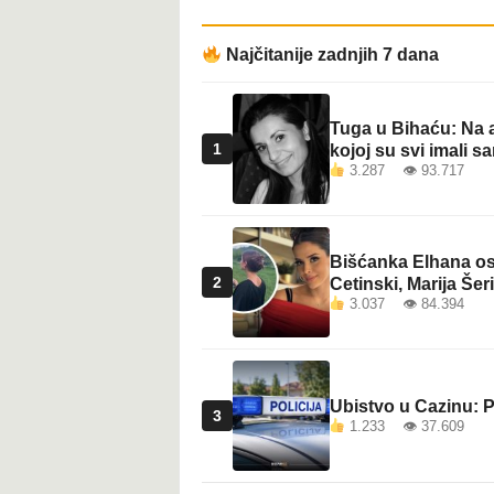
t
Najčitanije zadnjih 7 dana
Tuga u Bihaću: Na a
1
kojoj su svi imali sa
3.287 👁 93.717
Bišćanka Elhana osv
2
Cetinski, Marija Šeri
3.037 👁 84.394
Ubistvo u Cazinu: P
3
1.233 👁 37.609