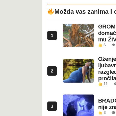
Možda vas zanima i 
GROM U
domaći
1
mu ŽI
6
👁
Oženje
ljubavn
2
razgled
pročita
11

BRADO
3
nije z
8
👁 