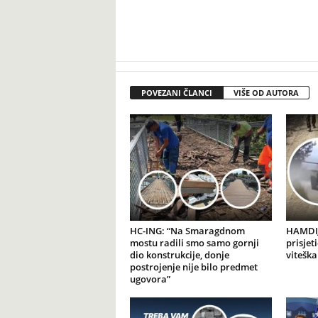
POVEZANI ČLANCI
VIŠE OD AUTORA
HC-ING: “Na Smaragdnom
HAMDIJ
mostu radili smo samo gornji
prisjet
dio konstrukcije, donje
viteška
postrojenje nije bilo predmet
ugovora”