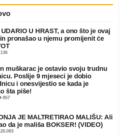
ovo
DARIO U HRAST, a ono što je ovaj
n pronašao u njemu promijenit će
VOT
 136
n muškarac je ostavio svoju trudnu
icu. Poslije 9 mjeseci je dobio
nicu i onesvijestio se kada je
o šta piše!
 857
NJA JE MALTRETIRAO MALIŠU: Ali
nao da je mališa BOKSER! (VIDEO)
20.093