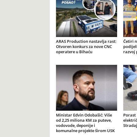
ARAS Production nastavlja rast:
Četiri 
Otvoren konkurs za nove CNC
podijel
operatere u Bihaću
razvoj 
Ministar Edvin Odobašić: Više
Porast
od 2,25 miliona KM za puteve,
elektr
vodovode, deponije i
Stradaj
komunalne projekte širom USK