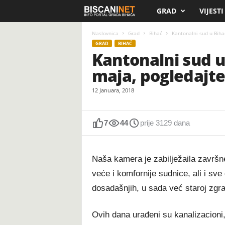
GRAD
VIJESTI
B
i
Naslovnica
Grad
Bihać
Kantonalni sud u Biha
GRAD
BIHAĆ
Kantonalni sud u
s
maja, pogledajte
c
12 Januara, 2018
a
n
7
44
prije 3129 dana
i
Naša kamera je zabilježaila završne
.
veće i komfornije sudnice, ali i sve 
dosadašnjih, u sada već staroj zgra
n
e
Ovih dana urađeni su kanalizacioni,