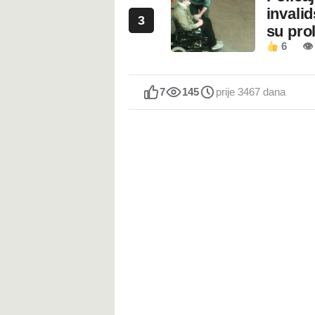
invali
3
su prol
6
👁
7
145
prije 3467 dana