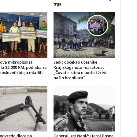
trga
nova mikrobiznisa
Sedić dočekao učesnike
ila 32.000 KM, podrška za
Krajiškog moto-maratona:
poslovnih ideja mladih
„Čuvate istinu o borbi i žrtvi
naših branilaca“
 povreda djece na
General Izet Nanić: Heroj Bosne