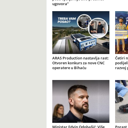
ugovora”
ARAS Production nastavlja rast:
Četiri 
Otvoren konkurs za nove CNC
podijel
operatere u Bihaću
razvoj 
Ministar Edvin Odobašić: Više
Porast