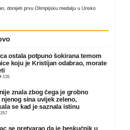
jan, donijeti prvu Olimpijsku medalju u Unsko
ovo
jica ostala potpuno šokirana temom
ice koju je Kristijan odabrao, morate
ti
 135
ije znala zbog čega je grobno
 njenog sina uvijek zeleno,
ala se kad je saznala istinu
 257
jac se pretvarao da je beskućnik u