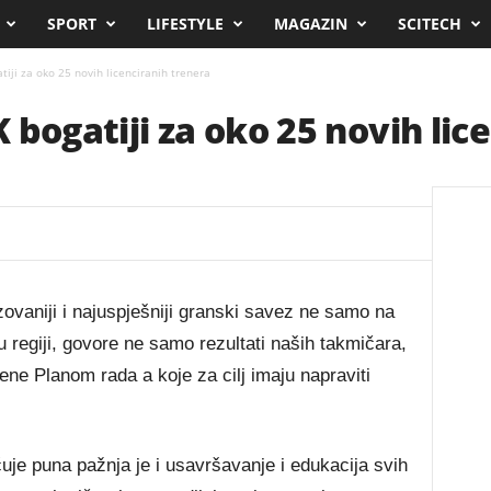
SPORT
LIFESTYLE
MAGAZIN
SCITECH
iji za oko 25 novih licenciranih trenera
 bogatiji za oko 25 novih lic
ovaniji i najuspješniji granski savez ne samo na
u regiji, govore ne samo rezultati naših takmičara,
ene Planom rada a koje za cilj imaju napraviti
uje puna pažnja je i usavršavanje i edukacija svih