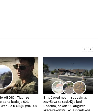
A ABDIĆ – Tigar se
Bihać pred novim radovima:
io dana kada je 502.
završava se raskrižje kod
 krenula u Oluju (VIDEO)
Bedema, nakon 15. augusta
kreće rekonstrukcija Gradskog