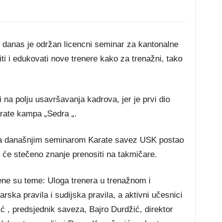
 danas je održan licencni seminar za kantonalne
miti i edukovati nove trenere kako za trenažni, tako
 na polju usavršavanja kadrova, jer je prvi dio
arate kampa „Sedra „.
a današnjim seminarom Karate savez USK postao
i će stečeno znanje prenositi na takmičare.
e su teme: Uloga trenera u trenažnom i
ska pravila i sudijska pravila, a aktivni učesnici
ić , predsjednik saveza, Bajro Durdžić, direktor