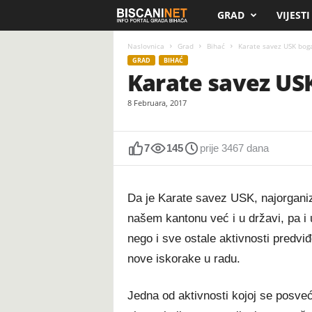
GRAD
VIJESTI
B
i
Naslovnica
Grad
Bihać
Karate savez USK bogat
GRAD
BIHAĆ
Karate savez USK
s
8 Februara, 2017
c
a
7
145
prije 3467 dana
n
Da je Karate savez USK, najorganiz
i
našem kantonu već i u državi, pa i 
.
nego i sve ostale aktivnosti predviđ
nove iskorake u radu.
n
e
Jedna od aktivnosti kojoj se posveć