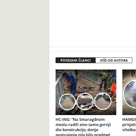
POVEZANI ČLANCI
VIŠE OD AUTORA
HC-ING: “Na Smaragdnom
HAMDIJ
mostu radili smo samo gornji
prisjet
dio konstrukcije, donje
viteška
postrojenje nije bilo predmet