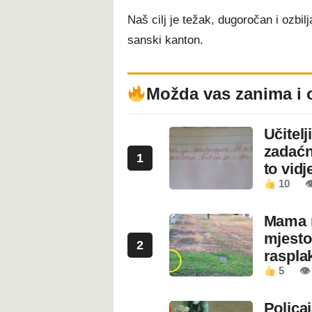
Naš cilj je težak, dugoročan i ozbil
sanski kanton.
Možda vas zanima i 
Učitel
zadaćn
1
to vidje
10

Mama n
mjesto
2
rasplak
5
👁
Polica