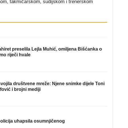
ažnom, takmičarskom, sudijskom i trenerskom
hiret preselila Lejla Muhić, omiljena Bišćanka o
mo riječi hvale
ojila društvene mreže: Njene snimke dijele Toni
fović i brojni mediji
olicija uhapsila osumnjičenog