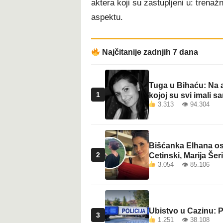
aktera koji su zastupljeni u: tren
t
aspektu.
Najčitanije zadnjih 7 dana
Tuga u Bihaću: Na a
1
kojoj su svi imali sa
3.313 👁 94.304
Bišćanka Elhana osv
2
Cetinski, Marija Šeri
3.054 👁 85.106
Ubistvo u Cazinu: P
3
1.251 👁 38.108