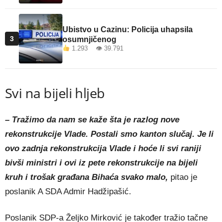
Ubistvo u Cazinu: Policija uhapsila
3
osumnjičenog
1.293 👁 39.791
Svi na bijeli hljeb
– Tražimo da nam se kaže šta je razlog nove
rekonstrukcije Vlade. Postali smo kanton slučaj. Je li
ovo zadnja rekonstrukcija Vlade i hoće li svi raniji
bivši ministri i ovi iz pete rekonstrukcije na bijeli
kruh i trošak građana Bihaća svako malo,
pitao je
poslanik A SDA Admir Hadžipašić.
Poslanik SDP-a Željko Mirković je također tražio tačne