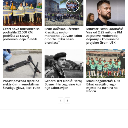
Četiri nova mikrobiznisa
Sedić dočekao učesnike
Ministar Edvin Odobašić:
podijelila 32.000 KM,
Krajiškog moto-
Više od 2,25 miliona KM
podrška za razvoj
maratona: „Čuvate istinu
za puteve, vodovode,
poslovnih ideja mladih
o borbi i žrtvi naših
deponije i komunalne
branilaca“
projekte širom USK
Porast povreda djece na
General Izet Nanić: Heroj
Mladi nogometaši OFK
električnim romobilima:
Bosne i Hercegovine koji
Bihać osvojili drugo
Stradaju glava, lice i ruke
nije zaboravljen
mjesto na turniru na
Izačiću