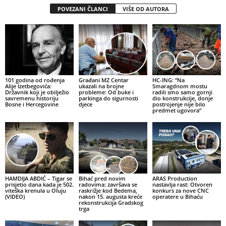
POVEZANI ČLANCI
VIŠE OD AUTORA
101 godina od rođenja
Građani MZ Centar
HC-ING: “Na
Alije Izetbegovića:
ukazali na brojne
Smaragdnom mostu
Državnik koji je obilježio
probleme: Od buke i
radili smo samo gornji
savremenu historiju
parkinga do sigurnosti
dio konstrukcije, donje
Bosne i Hercegovine
djece
postrojenje nije bilo
predmet ugovora”
HAMDIJA ABDIĆ – Tigar se
Bihać pred novim
ARAS Production
prisjetio dana kada je 502.
radovima: završava se
nastavlja rast: Otvoren
viteška krenula u Oluju
raskrižje kod Bedema,
konkurs za nove CNC
(VIDEO)
nakon 15. augusta kreće
operatere u Bihaću
rekonstrukcija Gradskog
trga