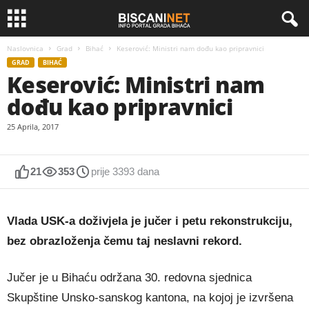
Naslovnica
Grad
Bihać
Keserović: Ministri nam dođu kao pripravnici
GRAD
BIHAĆ
Keserović: Ministri nam
dođu kao pripravnici
25 Aprila, 2017
21
353
prije 3393 dana
Vlada USK-a doživjela je jučer i petu rekonstrukciju,
bez obrazloženja čemu taj neslavni rekord.
Jučer je u Bihaću održana 30. redovna sjednica
Skupštine Unsko-sanskog kantona, na kojoj je izvršena