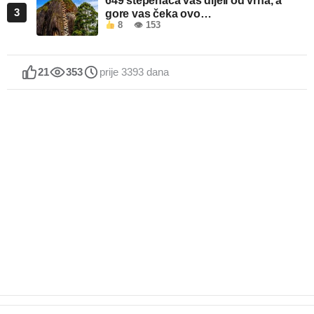
649 stepenaca vas dijeli od vrha, a
3
gore vas čeka ovo…
8
👁 153
21
353
prije 3393 dana