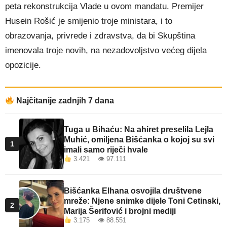
peta rekonstrukcija Vlade u ovom mandatu. Premijer
Husein Rošić je smijenio troje ministara, i to
obrazovanja, privrede i zdravstva, da bi Skupština
imenovala troje novih, na nezadovoljstvo većeg dijela
opozicije.
Najčitanije zadnjih 7 dana
Tuga u Bihaću: Na ahiret preselila Lejla
Muhić, omiljena Bišćanka o kojoj su svi
1
imali samo riječi hvale
3.421 👁 97.111
Bišćanka Elhana osvojila društvene
mreže: Njene snimke dijele Toni Cetinski,
2
Marija Šerifović i brojni mediji
3.175 👁 88.551