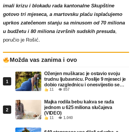
imali krizu i blokadu rada kantonalne Skupštine
gotovo tri mjeseca, a martovsku plaću isplaćujemo
uprkos zatečenom stanju sa minusom od 70 miliona
u budžetu i 80 miliona izvršnih sudskih presuda
,
poručio je Rošić.
Možda vas zanima i ovo
Oženjen muškarac je ostavio svoju
trudnu ljubavnicu. Poslije 9 mjeseci je
1
dobio razglednicu i onesvijestio se
11
👁 857
kada je pročitao šta piše!
Majka rodila bebu kakva se rađa
jednom u 625 miliona slučajeva
2
(VIDEO)
11
👁 1.040