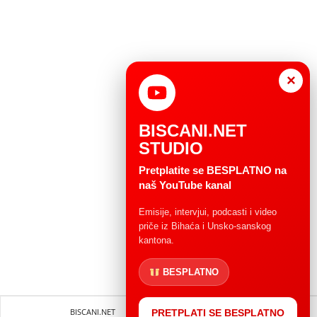
×
BISCANI.NET
STUDIO
Pretplatite se BESPLATNO na
naš YouTube kanal
Emisije, intervjui, podcasti i video
priče iz Bihaća i Unsko-sanskog
kantona.
BESPLATNO
BISCANI.NET
Impressum
Uvjeti korištenja
PRETPLATI SE BESPLATNO