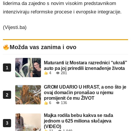
liderima da zajedno s novim visokim predstavnikom
intenziviraju reformske procese i evropske integracije.
(Vijesti.ba)
Možda vas zanima i ovo
Maturanti iz Mostara razrednici “ukrali”
1
auto pa joj priredili iznenađenje života
4
👁 281
GROM UDARIO U HRAST, a ono što je
ovaj domaćin pronašao u njemu
2
promijenit će mu ŽIVOT
6
👁 136
Majka rodila bebu kakva se rađa
jednom u 625 miliona slučajeva
3
(VIDEO)