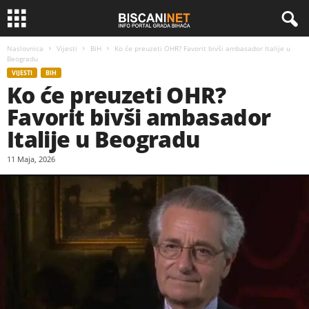
Naslovnica
Vijesti
BiH
Ko će preuzeti OHR? Favorit bivši ambasador Italije u
Beogradu
VIJESTI
BIH
Ko će preuzeti OHR?
Favorit bivši ambasador
Italije u Beogradu
11 Maja, 2026