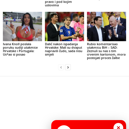
pravo i pod kojim
uslovima
Ivana Knoll poslala
Dalić nakon ispadanja
Rubio komentarisao
poruku sudiji utakmice
Hrvatske: Mali su dvaput
utakmicu BiH – SAD:
Hrvatske i Portugala:
napravili čudo, sada nisu
Zeznuli su nas s tim
Us*ao si posao
smjeli
crvenim kartonom, mora
postojati proces žalbe
×