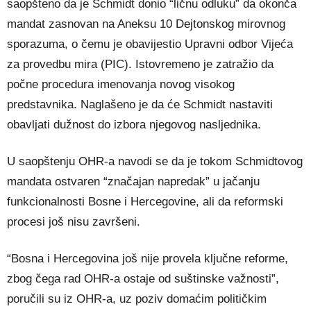
saopšteno da je Schmidt donio “ličnu odluku” da okonča
mandat zasnovan na Aneksu 10 Dejtonskog mirovnog
sporazuma, o čemu je obavijestio Upravni odbor Vijeća
za provedbu mira (PIC). Istovremeno je zatražio da
počne procedura imenovanja novog visokog
predstavnika. Naglašeno je da će Schmidt nastaviti
obavljati dužnost do izbora njegovog nasljednika.
U saopštenju OHR-a navodi se da je tokom Schmidtovog
mandata ostvaren “značajan napredak” u jačanju
funkcionalnosti Bosne i Hercegovine, ali da reformski
procesi još nisu završeni.
“Bosna i Hercegovina još nije provela ključne reforme,
zbog čega rad OHR-a ostaje od suštinske važnosti”,
poručili su iz OHR-a, uz poziv domaćim političkim