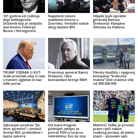
101 godina od rođenja
Napetosti tokom
Hiljade ljudi ispratile
Alije Izetbegovića:
svadbene kolone u
generala Ramiza
Državnik koji je obilježio
Zvorniku: Verbalni sukob
Drekovića: Klanjana
savremenu historiju
zbog zastave BiH
dženaza na Vlakovu
Bosne i Hercegovine
TRUMP STJERAN U KUT:
Preminuo general Ramiz
Fikretu Hodžiću i njegovoj
Svaki preostali izlaz iz rata
Dreković, ratni
kompaniji “Srebrena
s Iranom izgledat će kao
komandant Armije RBiH
malina” biće vraćeno više
teški poraz
od 400.000 KM
Zabranjen pozdrav “Za
Od sutra moguće
Mahmić: Teško je pronaći
dom spremni” i simboli
podnijeti zahtjev za
prave riječi nakon
Armije BiH, predviđene i
povrat PDV-a na prvu
ovakvog poraza, ali jedno
kazne zatvora
nekretninu: Evo ko ima
znam – ponosan sam