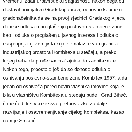
vremenu izdati urbanističku saglasnost, nakon čega ću
dostaviti inicijativu Gradskoj upravi, odnosno kabinetu
gradonačelnika da se na prvoj sjednici Gradskog vijeća
donese odluka o proglašenju poslovno-stambene zone,
kao i odluka o proglašenju javnog interesa i odluka o
eksproprijaciji zemljišta koje se nalazi izvan granica
industrijskog prostora Kombitexa u stečaju, a preko
kojeg treba da prođe saobraćajnica do zaobilaznice.
Nakon toga, preostaje još da se donese odluka o
osnivanju poslovno-stambene zone Kombitex 1957. a da
jedan od osnivača pored novih vlasnika imovine koja je
bila u vlasništvu Kombitexa u stečaju bude i Grad Bihać,
čime će biti stvorene sve pretpostavke za dalje
razvijanje i osavremenjivanje cijelog kompleksa, kazao
nam je Smlatić.