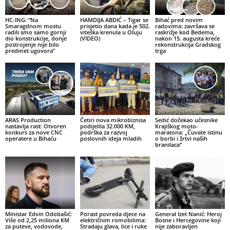
HC-ING: “Na
HAMDIJA ABDIĆ – Tigar se
Bihać pred novim
Smaragdnom mostu
prisjetio dana kada je 502.
radovima: završava se
radili smo samo gornji
viteška krenula u Oluju
raskrižje kod Bedema,
dio konstrukcije, donje
(VIDEO)
nakon 15. augusta kreće
postrojenje nije bilo
rekonstrukcija Gradskog
predmet ugovora”
trga
ARAS Production
Četiri nova mikrobiznisa
Sedić dočekao učesnike
nastavlja rast: Otvoren
podijelila 32.000 KM,
Krajiškog moto-
konkurs za nove CNC
podrška za razvoj
maratona: „Čuvate istinu
operatere u Bihaću
poslovnih ideja mladih
o borbi i žrtvi naših
branilaca“
Ministar Edvin Odobašić:
Porast povreda djece na
General Izet Nanić: Heroj
Više od 2,25 miliona KM
električnim romobilima:
Bosne i Hercegovine koji
za puteve, vodovode,
Stradaju glava, lice i ruke
nije zaboravljen