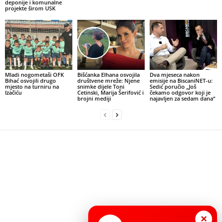
deponije i komunalne
projekte širom USK
Mladi nogometaši OFK
Bišćanka Elhana osvojila
Dva mjeseca nakon
Bihać osvojili drugo
društvene mreže: Njene
emisije na BiscaniNET-u:
mjesto na turniru na
snimke dijele Toni
Sedić poručio „Još
Izačiću
Cetinski, Marija Šerifović i
čekamo odgovor koji je
brojni mediji
najavljen za sedam dana“
×