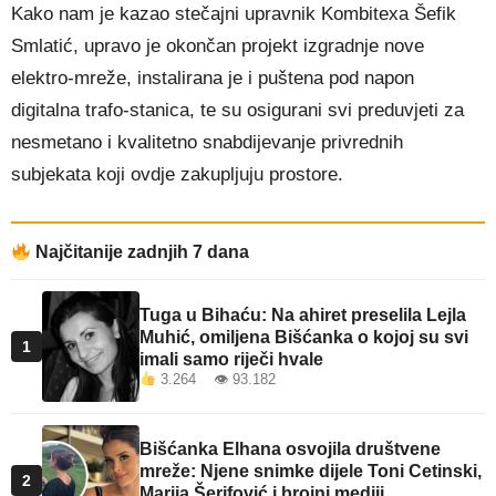
Kako nam je kazao stečajni upravnik Kombitexa Šefik
Smlatić, upravo je okončan projekt izgradnje nove
elektro-mreže, instalirana je i puštena pod napon
digitalna trafo-stanica, te su osigurani svi preduvjeti za
nesmetano i kvalitetno snabdijevanje privrednih
subjekata koji ovdje zakupljuju prostore.
Najčitanije zadnjih 7 dana
Tuga u Bihaću: Na ahiret preselila Lejla
Muhić, omiljena Bišćanka o kojoj su svi
1
imali samo riječi hvale
3.264 👁 93.182
Bišćanka Elhana osvojila društvene
mreže: Njene snimke dijele Toni Cetinski,
2
Marija Šerifović i brojni mediji