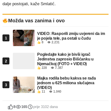
dalje postojati, kaže Smlatić.
Možda vas zanima i ovo
VIDEO: Rasporili zmiju uvjereni da im
1
je pojela tele, pa ostali u čudu
8
👁 2.231
Pogledajte kako je bivši igrač
Jedinstva zaprosio Bišćanku u
2
Njemačkoj (FOTO + VIDEO)
228
👁 7.387
Majka rodila bebu kakva se rađa
jednom u 625 miliona slučajeva
3
(VIDEO)
11
👁 1.040
8
165
prije 3102 dana