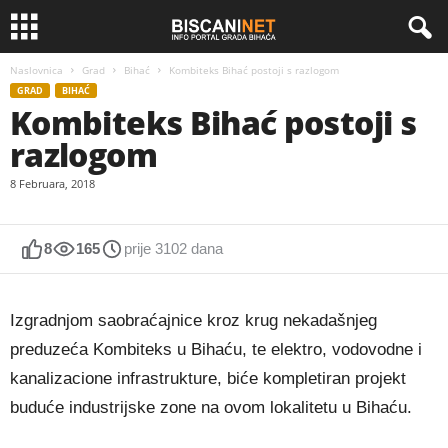
Naslovnica
Grad
Bihać
Kombiteks Bihać postoji s razlogom
GRAD
BIHAĆ
Kombiteks Bihać postoji s
razlogom
8 Februara, 2018
8
165
prije 3102 dana
Izgradnjom saobraćajnice kroz krug nekadašnjeg
preduzeća Kombiteks u Bihaću, te elektro, vodovodne i
kanalizacione infrastrukture, biće kompletiran projekt
buduće industrijske zone na ovom lokalitetu u Bihaću.