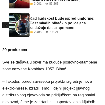
3.001 👁 83.265
Kad ljudskost bude ispred uniforme:
Gest mladih bihaćkih policajaca
3
zaslužuje da se spomene
2.488 👁 70.621
20 preduzeća
Sve se dešava u okvirima buduće poslovno-stambene
zone nazvane Kombitex 1957. Bihać.
– Također, pored završetka projekta izgradnje nove
elektro-mreže, izradili smo i idejni projekt glavnog
distributivnog cjevovoda sa priključkom na regionalni
cjevovod, čime je zacrtani cilj uspostavljanja ključnih