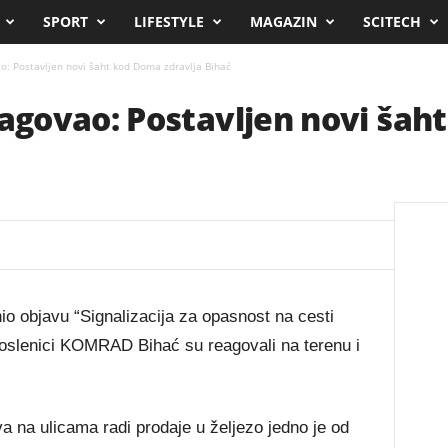
SPORT
LIFESTYLE
MAGAZIN
SCITECH
: Postavljen novi šaht kod Doma zdravlja Bihać
govao: Postavljen novi šah
nio objavu “Signalizacija za opasnost na cesti
poslenici KOMRAD Bihać su reagovali na terenu i
a na ulicama radi prodaje u željezo jedno je od