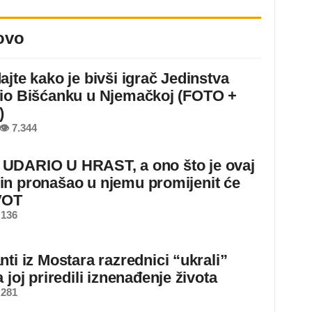
ovo
ajte kako je bivši igrač Jedinstva
io Bišćanku u Njemačkoj (FOTO +
)
👁 7.344
DARIO U HRAST, a ono što je ovaj
n pronašao u njemu promijenit će
VOT
 136
ti iz Mostara razrednici “ukrali”
 joj priredili iznenađenje života
 281