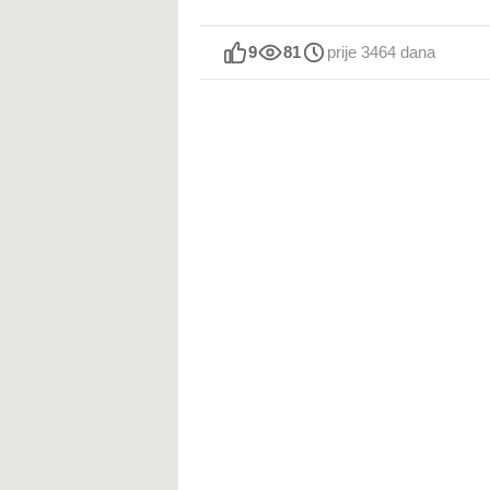
9
81
prije 3464 dana