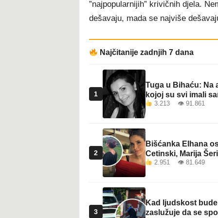
”najpopularnijih” krivičnih djela. N
t
dešavaju, mada se najviše dešavaju
Najčitanije zadnjih 7 dana
Tuga u Bihaću: Na a
1
kojoj su svi imali sa
3.213 👁 91.861
Bišćanka Elhana osv
2
Cetinski, Marija Šeri
2.951 👁 81.649
Kad ljudskost bude 
3
zaslužuje da se sp