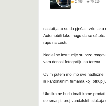
2.488 👁 70.515
nastati,a to su da pješaci vrlo lako
Automobili lako mogu da se oštete,
rupe na cesti.
Nadležne institucije su brzo reagov
vam donosi fotografiju sa terena.
Ovim putem molimo sve nadležne ins
ili kantonalnim firmama koji otkupl
Ukoliko ne budu imali kome prodati
se smanjiti broj vandalskih slučaja 