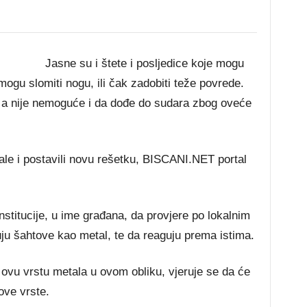
Jasne su i štete i posljedice koje mogu
 mogu slomiti nogu, ili čak zadobiti teže povrede.
 a nije nemoguće i da dođe do sudara zbog oveće
ale i postavili novu rešetku, BISCANI.NET portal
titucije, u ime građana, da provjere po lokalnim
juju šahtove kao metal, te da reaguju prema istima.
 ovu vrstu metala u ovom obliku, vjeruje se da će
ove vrste.