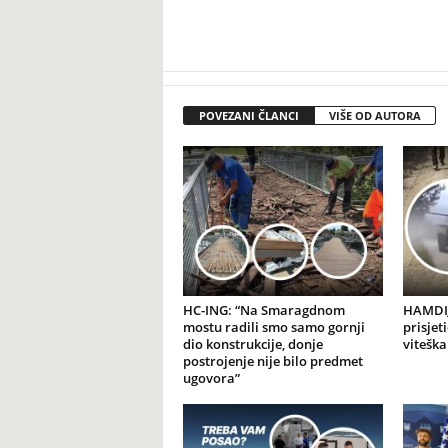
POVEZANI ČLANCI
VIŠE OD AUTORA
HC-ING: “Na Smaragdnom
HAMDIJ
mostu radili smo samo gornji
prisjet
dio konstrukcije, donje
viteška
postrojenje nije bilo predmet
ugovora”