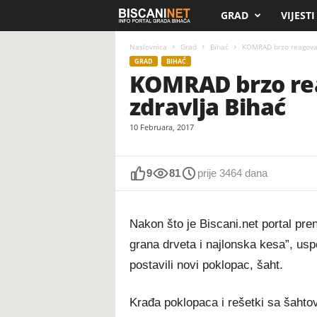
GRAD
VIJESTI
B
i
Naslovnica
Grad
Bihać
KOMRAD brzo reagovao
GRAD
BIHAĆ
KOMRAD brzo rea
s
zdravlja Bihać
c
10 Februara, 2017
a
n
9
81
prije 3464 dana
i
Nakon što je Biscani.net portal pre
.
grana drveta i najlonska kesa”, us
postavili novi poklopac, šaht.
n
e
Krađa poklopaca i rešetki sa šahtov