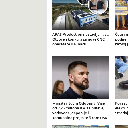
ARAS Production nastavlja rast:
Četiri 
Otvoren konkurs za nove CNC
podijel
operatere u Bihaću
razvoj 
Ministar Edvin Odobašić: Više
Porast
od 2,25 miliona KM za puteve,
elektr
vodovode, deponije i
Stradaj
komunalne projekte širom USK