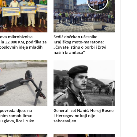
nova mikrobiznisa
Sedić dočekao učesnike
ila 32.000 KM, podrška za
Krajiškog moto-maratona:
poslovnih ideja mladih
„Čuvate istinu o borbi i žrtvi
naših branilaca“
 povreda djece na
General Izet Nanić: Heroj Bosne
ičnim romobilima:
i Hercegovine koji nije
u glava, lice i ruke
zaboravljen