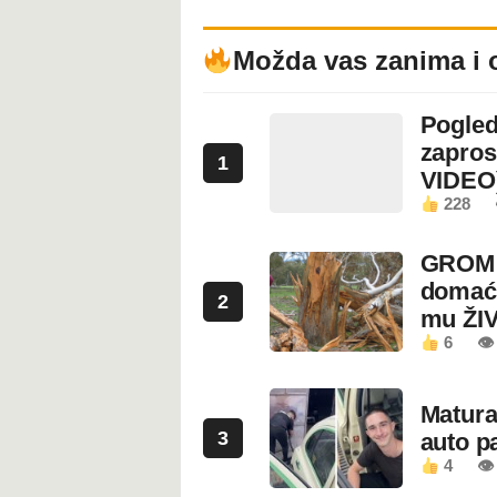
Možda vas zanima i 
Pogled
zapros
1
VIDEO
228
GROM U
domaći
2
mu ŽI
6
👁
Maturan
3
auto pa
4
👁