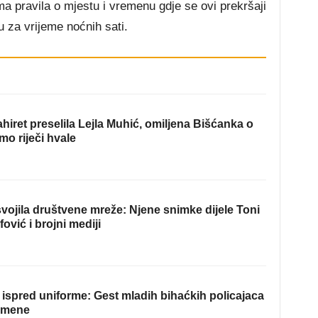
ema pravila o mjestu i vremenu gdje se ovi prekršaji
 za vrijeme noćnih sati.
hiret preselila Lejla Muhić, omiljena Bišćanka o
mo riječi hvale
ojila društvene mreže: Njene snimke dijele Toni
fović i brojni mediji
ispred uniforme: Gest mladih bihaćkih policajaca
omene