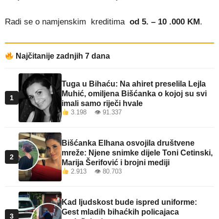
Radi se o namjenskim kreditima
od 5. – 10 .000 KM
.
Najčitanije zadnjih 7 dana
Tuga u Bihaću: Na ahiret preselila Lejla
Muhić, omiljena Bišćanka o kojoj su svi
1
imali samo riječi hvale
3.198 👁 91.337
Bišćanka Elhana osvojila društvene
mreže: Njene snimke dijele Toni Cetinski,
2
Marija Šerifović i brojni mediji
2.913 👁 80.703
Kad ljudskost bude ispred uniforme:
Gest mladih bihaćkih policajaca
3