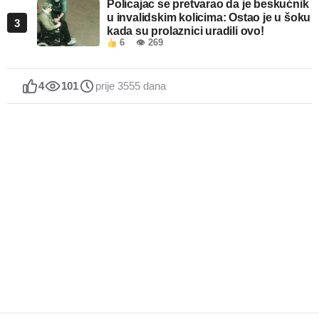
Policajac se pretvarao da je beskućnik
u invalidskim kolicima: Ostao je u šoku
3
kada su prolaznici uradili ovo!
6
👁 269
4
101
prije 3555 dana