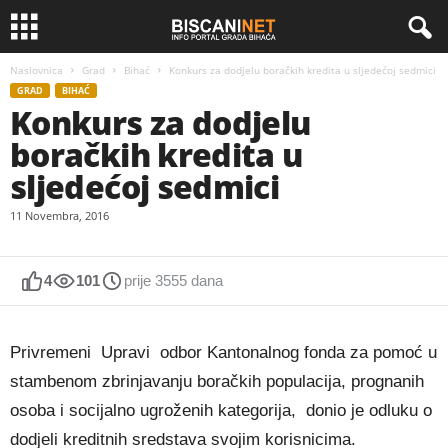
Naslovnica
Grad
Bihać
Konkurs za dodjelu boračkih kredita u sljedećoj sedmici
GRAD
BIHAĆ
Konkurs za dodjelu
boračkih kredita u
sljedećoj sedmici
11 Novembra, 2016
4
101
prije 3555 dana
Privremeni Upravi odbor Kantonalnog fonda za pomoć u
stambenom zbrinjavanju boračkih populacija, prognanih
osoba i socijalno ugroženih kategorija, donio je odluku o
dodjeli kreditnih sredstava svojim korisnicima.