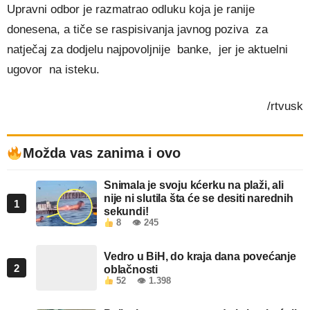
Upravni odbor je razmatrao odluku koja je ranije
donesena, a tiče se raspisivanja javnog poziva za
natječaj za dodjelu najpovoljnije banke, jer je aktuelni
ugovor na isteku.
/rtvusk
Možda vas zanima i ovo
Snimala je svoju kćerku na plaži, ali
nije ni slutila šta će se desiti narednih
1
sekundi!
8
👁 245
Vedro u BiH, do kraja dana povećanje
2
oblačnosti
52
👁 1.398