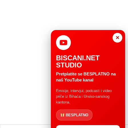
×
BISCANI.NET
STUDIO
Pretplatite se BESPLATNO na
naš YouTube kanal
Emisije, intervjui, podcasti i video
priče iz Bihaća i Unsko-sanskog
kantona.
BESPLATNO