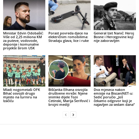
Ministar Edvin Odobašić:
Porast povreda djece na
General Izet Nanić: Heroj
Više od 2,25 miliona KM
električnim romobilima:
Bosne i Hercegovine koji
za puteve, vodovode,
Stradaju glava, lice i ruke
nije zaboravljen
deponije i komunalne
projekte širom USK
Mladi nogometaši OFK
Bišćanka Elhana osvojila
Dva mjeseca nakon
Bihać osvojili drugo
društvene mreže: Njene
emisije na BiscaniNET-u:
mjesto na turniru na
snimke dijele Toni
Sedić poručio „Još
Izačiću
Cetinski, Marija Šerifović i
čekamo odgovor koji je
brojni mediji
najavljen za sedam dana“