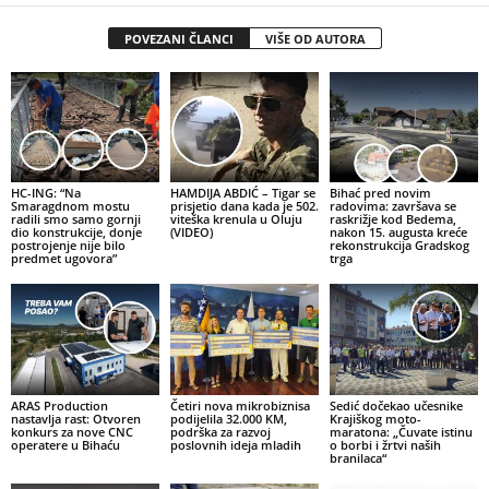
POVEZANI ČLANCI
VIŠE OD AUTORA
HC-ING: “Na
HAMDIJA ABDIĆ – Tigar se
Bihać pred novim
Smaragdnom mostu
prisjetio dana kada je 502.
radovima: završava se
radili smo samo gornji
viteška krenula u Oluju
raskrižje kod Bedema,
dio konstrukcije, donje
(VIDEO)
nakon 15. augusta kreće
postrojenje nije bilo
rekonstrukcija Gradskog
predmet ugovora”
trga
ARAS Production
Četiri nova mikrobiznisa
Sedić dočekao učesnike
nastavlja rast: Otvoren
podijelila 32.000 KM,
Krajiškog moto-
konkurs za nove CNC
podrška za razvoj
maratona: „Čuvate istinu
operatere u Bihaću
poslovnih ideja mladih
o borbi i žrtvi naših
branilaca“