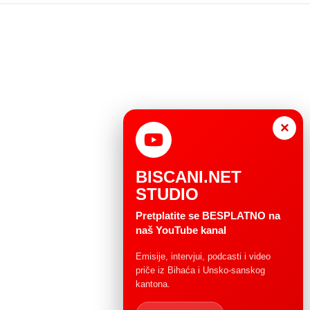
×
BISCANI.NET
STUDIO
Pretplatite se BESPLATNO na
naš YouTube kanal
Emisije, intervjui, podcasti i video
priče iz Bihaća i Unsko-sanskog
kantona.