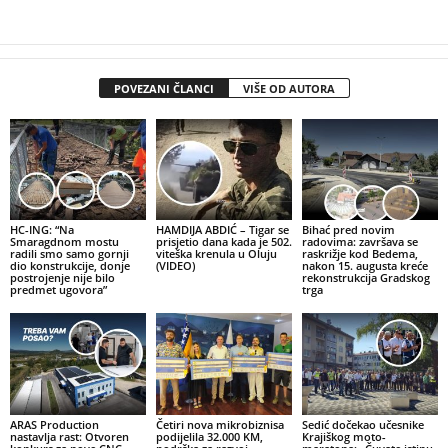
POVEZANI ČLANCI
VIŠE OD AUTORA
HC-ING: “Na
HAMDIJA ABDIĆ – Tigar se
Bihać pred novim
Smaragdnom mostu
prisjetio dana kada je 502.
radovima: završava se
radili smo samo gornji
viteška krenula u Oluju
raskrižje kod Bedema,
dio konstrukcije, donje
(VIDEO)
nakon 15. augusta kreće
postrojenje nije bilo
rekonstrukcija Gradskog
predmet ugovora”
trga
ARAS Production
Četiri nova mikrobiznisa
Sedić dočekao učesnike
nastavlja rast: Otvoren
podijelila 32.000 KM,
Krajiškog moto-