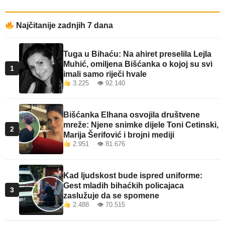
Najčitanije zadnjih 7 dana
Tuga u Bihaću: Na ahiret preselila Lejla
Muhić, omiljena Bišćanka o kojoj su svi
1
imali samo riječi hvale
3.225 👁 92.140
Bišćanka Elhana osvojila društvene
mreže: Njene snimke dijele Toni Cetinski,
2
Marija Šerifović i brojni mediji
2.951 👁 81.676
Kad ljudskost bude ispred uniforme:
Gest mladih bihaćkih policajaca
3
zaslužuje da se spomene
2.488 👁 70.515