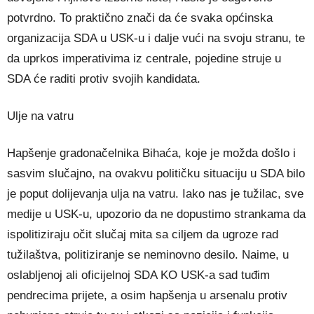
potvrdno. To praktično znači da će svaka općinska
organizacija SDA u USK-u i dalje vući na svoju stranu, te
da uprkos imperativima iz centrale, pojedine struje u
SDA će raditi protiv svojih kandidata.
Ulje na vatru
Hapšenje gradonačelnika Bihaća, koje je možda došlo i
sasvim slučajno, na ovakvu političku situaciju u SDA bilo
je poput dolijevanja ulja na vatru. Iako nas je tužilac, sve
medije u USK-u, upozorio da ne dopustimo strankama da
ispolitiziraju očit slučaj mita sa ciljem da ugroze rad
tužilaštva, politiziranje se neminovno desilo. Naime, u
oslabljenoj ali oficijelnoj SDA KO USK-a sad tuđim
pendrecima prijete, a osim hapšenja u arsenalu protiv