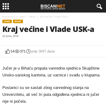
Naslovnica
Grad
Bihać
Kraj većine i Vlade USK-a
GRAD
BIHAĆ
Kraj većine i Vlade USK-a
22 Juna, 2016
14
371
prije 3697 dana
Jučer je u Bihaću propala vanredna sjednica Skupštine
Unsko-sanskog kantona, uz varnice i svađu u klupama.
Poslanici su se sastali zbog vanrednog stanja na
Univerzitetu, ali već tri puta odgođena sjednica ni jučer
nije ni počela.