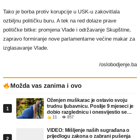
Tako je borba protiv korupcije u USK-u zakovitlala
ozbiljnu političku buru. A tek na red dolaze prave
političke bitke: promjena Vlade i održavanje Skupštine,
zapravo formiranje nove parlamentarne većine makar za
izglasavanje Vlade.
/oslobodjenje.ba
Možda vas zanima i ovo
Oženjen muškarac je ostavio svoju
trudnu ljubavnicu. Poslije 9 mjeseci je
1
dobio razglednicu i onesvijestio se
11
👁 857
kada je pročitao šta piše!
VIDEO: Mišljenje naših sugrađana o
prijedlogu zakona o zabrani pušenja
2