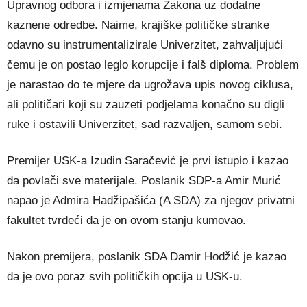
Upravnog odbora i izmjenama Zakona uz dodatne
kaznene odredbe. Naime, krajiške političke stranke
odavno su instrumentalizirale Univerzitet, zahvaljujući
čemu je on postao leglo korupcije i falš diploma. Problem
je narastao do te mjere da ugrožava upis novog ciklusa,
ali političari koji su zauzeti podjelama konačno su digli
ruke i ostavili Univerzitet, sad razvaljen, samom sebi.
Premijer USK-a Izudin Saračević je prvi istupio i kazao
da povlači sve materijale. Poslanik SDP-a Amir Murić
napao je Admira Hadžipašića (A SDA) za njegov privatni
fakultet tvrdeći da je on ovom stanju kumovao.
Nakon premijera, poslanik SDA Damir Hodžić je kazao
da je ovo poraz svih političkih opcija u USK-u.