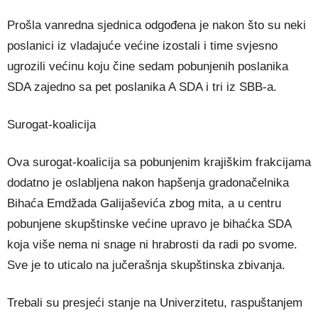
Prošla vanredna sjednica odgođena je nakon što su neki
poslanici iz vladajuće većine izostali i time svjesno
ugrozili većinu koju čine sedam pobunjenih poslanika
SDA zajedno sa pet poslanika A SDA i tri iz SBB-a.
Surogat-koalicija
Ova surogat-koalicija sa pobunjenim krajiškim frakcijama
dodatno je oslabljena nakon hapšenja gradonačelnika
Bihaća Emdžada Galijaševića zbog mita, a u centru
pobunjene skupštinske većine upravo je bihaćka SDA
koja više nema ni snage ni hrabrosti da radi po svome.
Sve je to uticalo na jučerašnja skupštinska zbivanja.
Trebali su presjeći stanje na Univerzitetu, raspuštanjem