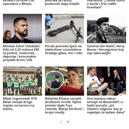
konkurs za nove CNC
podrška za razvoj
maratona: „Čuvate istinu
operatere u Bihaću
poslovnih ideja mladih
o borbi i žrtvi naših
branilaca“
Ministar Edvin Odobašić:
Porast povreda djece na
General Izet Nanić: Heroj
Više od 2,25 miliona KM
električnim romobilima:
Bosne i Hercegovine koji
za puteve, vodovode,
Stradaju glava, lice i ruke
nije zaboravljen
deponije i komunalne
projekte širom USK
Mladi nogometaši OFK
Bišćanka Elhana osvojila
Dva mjeseca nakon
Bihać osvojili drugo
društvene mreže: Njene
emisije na BiscaniNET-u:
mjesto na turniru na
snimke dijele Toni
Sedić poručio „Još
Izačiću
Cetinski, Marija Šerifović i
čekamo odgovor koji je
brojni mediji
najavljen za sedam dana“