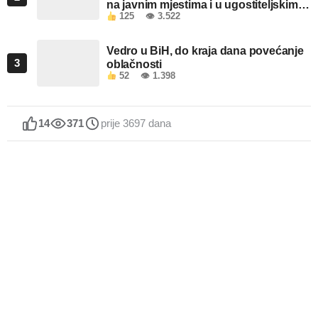
na javnim mjestima i u ugostiteljskim
125
👁 3.522
objektima u FBiH
Vedro u BiH, do kraja dana povećanje
3
oblačnosti
52
👁 1.398
14
371
prije 3697 dana