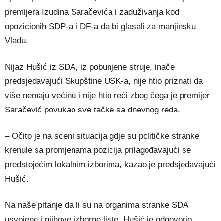
premijera Izudina Saračevića i zaduživanja kod
opozicionih SDP-a i DF-a da bi glasali za manjinsku
Vladu.
Nijaz Hušić iz SDA, iz pobunjene struje, inače
predsjedavajući Skupštine USK-a, nije htio priznati da
više nemaju većinu i nije htio reći zbog čega je premijer
Saračević povukao sve tačke sa dnevnog reda.
– Očito je na sceni situacija gdje su političke stranke
krenule sa promjenama pozicija prilagođavajući se
predstojećim lokalnim izborima, kazao je predsjedavajući
Hušić.
Na naše pitanje da li su na organima stranke SDA
usvojene i njihove izborne liste, Hušić je odgovorio