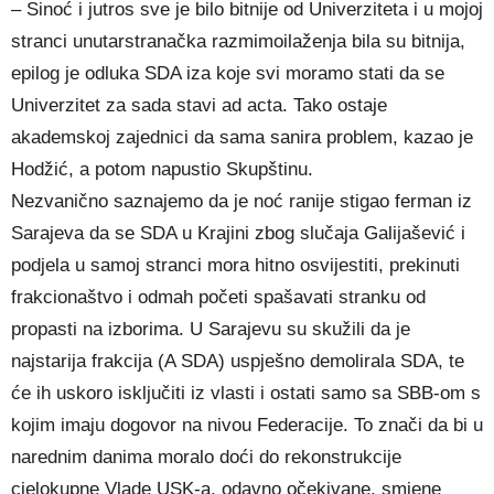
– Sinoć i jutros sve je bilo bitnije od Univerziteta i u mojoj
stranci unutarstranačka razmimoilaženja bila su bitnija,
epilog je odluka SDA iza koje svi moramo stati da se
Univerzitet za sada stavi ad acta. Tako ostaje
akademskoj zajednici da sama sanira problem, kazao je
Hodžić, a potom napustio Skupštinu.
Nezvanično saznajemo da je noć ranije stigao ferman iz
Sarajeva da se SDA u Krajini zbog slučaja Galijašević i
podjela u samoj stranci mora hitno osvijestiti, prekinuti
frakcionaštvo i odmah početi spašavati stranku od
propasti na izborima. U Sarajevu su skužili da je
najstarija frakcija (A SDA) uspješno demolirala SDA, te
će ih uskoro isključiti iz vlasti i ostati samo sa SBB-om s
kojim imaju dogovor na nivou Federacije. To znači da bi u
narednim danima moralo doći do rekonstrukcije
cjelokupne Vlade USK-a, odavno očekivane, smjene