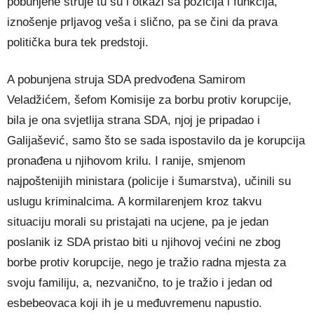
pobunjene struje tu su i otkazi sa pozicija i funkcija,
iznošenje prljavog veša i slično, pa se čini da prava
politička bura tek predstoji.
A pobunjena struja SDA predvođena Samirom
Veladžićem, šefom Komisije za borbu protiv korupcije,
bila je ona svjetlija strana SDA, njoj je pripadao i
Galijašević, samo što se sada ispostavilo da je korupcija
pronađena u njihovom krilu. I ranije, smjenom
najpoštenijih ministara (policije i šumarstva), učinili su
uslugu kriminalcima. A kormilarenjem kroz takvu
situaciju morali su pristajati na ucjene, pa je jedan
poslanik iz SDA pristao biti u njihovoj većini ne zbog
borbe protiv korupcije, nego je tražio radna mjesta za
svoju familiju, a, nezvanično, to je tražio i jedan od
esbebeovaca koji ih je u međuvremenu napustio.