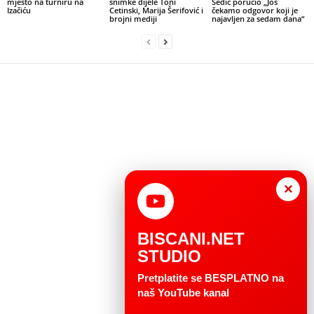
mjesto na turniru na
snimke dijele Toni
Sedić poručio „Još
Izačiću
Cetinski, Marija Šerifović i
čekamo odgovor koji je
brojni mediji
najavljen za sedam dana“
×
BISCANI.NET
STUDIO
Pretplatite se BESPLATNO na
naš YouTube kanal