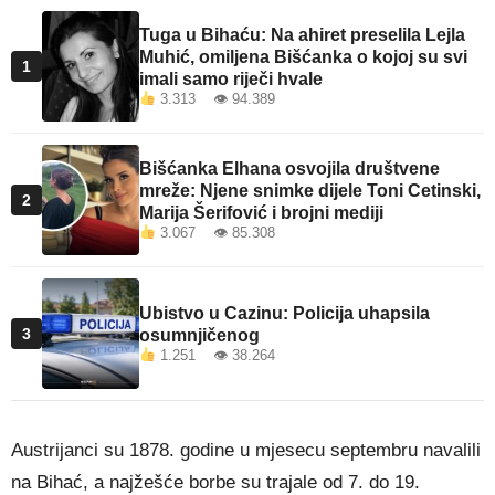
Tuga u Bihaću: Na ahiret preselila Lejla
Muhić, omiljena Bišćanka o kojoj su svi
1
imali samo riječi hvale
3.313 👁 94.389
Bišćanka Elhana osvojila društvene
mreže: Njene snimke dijele Toni Cetinski,
2
Marija Šerifović i brojni mediji
3.067 👁 85.308
Ubistvo u Cazinu: Policija uhapsila
3
osumnjičenog
1.251 👁 38.264
Austrijanci su 1878. godine u mjesecu septembru navalili
na Bihać, a najžešće borbe su trajale od 7. do 19.