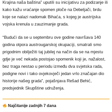
Krajina naša baština” uputili su inicijativu za podizanje ili
kako kažu vraćanje spomen ploče na Debeljači, brdu
koje se nalazi nadomak Bihaća, s kojeg je austrijska
vojska krenula u zauzimanje grada.
“Budući da se u septembru ove godine navršava 140
godina otpora austrougarskoj okupaciji, smatrali smo
prigodnim obilježiti taj jubilej na način da se na mjestu
gdje je već nekada postojao spomenik koji je, nažalost,
bez traga nestao u periodu između dva svjetska rada,
podigne novi i tako ovjekovječi jedan vrlo značajan dio
historije našeg grada”, pojašnjava Rešad Behić,
predsjednik Skupštine udruženja.
Najčitanije zadnjih 7 dana