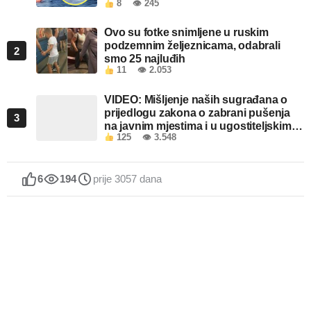
8
👁 245
Ovo su fotke snimljene u ruskim
podzemnim željeznicama, odabrali
2
smo 25 najluđih
11
👁 2.053
VIDEO: Mišljenje naših sugrađana o
prijedlogu zakona o zabrani pušenja
3
na javnim mjestima i u ugostiteljskim
125
👁 3.548
objektima u FBiH
6
194
prije 3057 dana