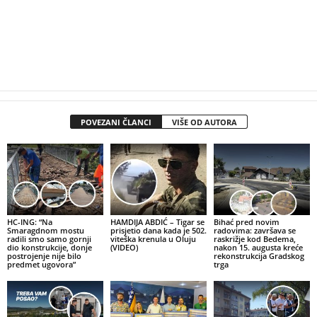
POVEZANI ČLANCI
VIŠE OD AUTORA
HC-ING: “Na
HAMDIJA ABDIĆ – Tigar se
Bihać pred novim
Smaragdnom mostu
prisjetio dana kada je 502.
radovima: završava se
radili smo samo gornji
viteška krenula u Oluju
raskrižje kod Bedema,
dio konstrukcije, donje
(VIDEO)
nakon 15. augusta kreće
postrojenje nije bilo
rekonstrukcija Gradskog
predmet ugovora”
trga