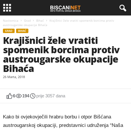
Naslovnica
Grad
Bihać
Krajišnici žele vratiti spomenik borcima protiv
austrougarske okupacije Bihaća
GRAD
BIHAĆ
Krajišnici žele vratiti
spomenik borcima protiv
austrougarske okupacije
Bihaća
26 Marta, 2018
6
194
prije 3057 dana
Kako bi ovjekovječili hrabru borbu i otpor Bišćana
austrougarskoj okupaciji, predstavnici udruženja “Naša