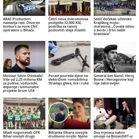
ARAS Production
Četiri nova mikrobiznisa
Sedić dočekao učesnike
nastavlja rast: Otvoren
podijelila 32.000 KM,
Krajiškog moto-
konkurs za nove CNC
podrška za razvoj
maratona: „Čuvate istinu
operatere u Bihaću
poslovnih ideja mladih
o borbi i žrtvi naših
branilaca“
Ministar Edvin Odobašić:
Porast povreda djece na
General Izet Nanić: Heroj
Više od 2,25 miliona KM
električnim romobilima:
Bosne i Hercegovine koji
za puteve, vodovode,
Stradaju glava, lice i ruke
nije zaboravljen
deponije i komunalne
projekte širom USK
Mladi nogometaši OFK
Bišćanka Elhana osvojila
Dva mjeseca nakon
Bihać osvojili drugo
društvene mreže: Njene
emisije na BiscaniNET-u: