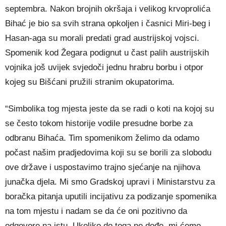
septembra. Nakon brojnih okršaja i velikog krvoprolića
Bihać je bio sa svih strana opkoljen i časnici Miri-beg i
Hasan-aga su morali predati grad austrijskoj vojsci.
Spomenik kod Žegara podignut u čast palih austrijskih
vojnika još uvijek svjedoči jednu hrabru borbu i otpor
kojeg su Bišćani pružili stranim okupatorima.
“Simbolika tog mjesta jeste da se radi o koti na kojoj su
se često tokom historije vodile presudne borbe za
odbranu Bihaća. Tim spomenikom želimo da odamo
počast našim pradjedovima koji su se borili za slobodu
ove države i uspostavimo trajno sjećanje na njihova
junačka djela. Mi smo Gradskoj upravi i Ministarstvu za
boračka pitanja uputili incijativu za podizanje spomenika
na tom mjestu i nadam se da će oni pozitivno da
odgovore na istu. Ukoliko do toga ne dođe, mi ćemo