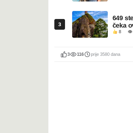
649 st
3
čeka 
8
👁
3
116
prije 3580 dana