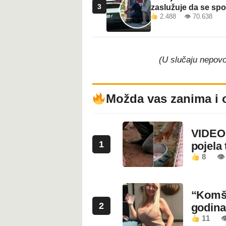
3
zaslužuje da se sp
2.488 👁 70.638
(U slučaju nepovo
Možda vas zanima i 
VIDEO:
1
pojela 
8
👁 
“Komši
2
godin
11
