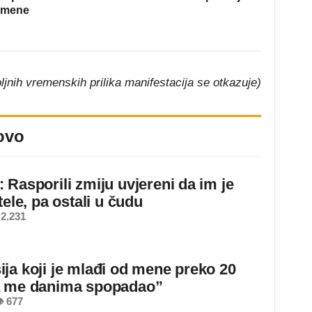
omene
ljnih vremenskih prilika manifestacija se otkazuje)
ovo
 Rasporili zmiju uvjereni da im je
tele, pa ostali u čudu
2.231
ja koji je mlađi od mene preko 20
a me danima spopadao”
 677