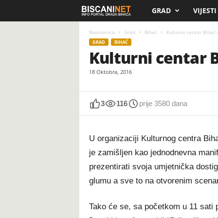
GRAD
VIJESTI
B
i
Naslovnica
Grad
Bihać
Kulturni centar Bihać 
GRAD
BIHAĆ
Kulturni centar B
s
18 Oktobra, 2016
c
a
3
116
prije 3580 dana
n
U organizaciji Kulturnog centra Bih
i
je zamišljen kao jednodnevna manife
.
prezentirati svoja umjetnička dosti
glumu a sve to na otvorenim scena
n
e
Tako će se, sa početkom u 11 sati p