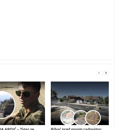
A ABDIĆ – Tigar se
Bihać pred novim radovima: