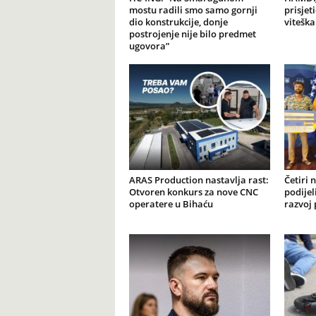
mostu radili smo samo gornji
prisjet
dio konstrukcije, donje
viteška
postrojenje nije bilo predmet
ugovora”
ARAS Production nastavlja rast:
Četiri 
Otvoren konkurs za nove CNC
podijel
operatere u Bihaću
razvoj 