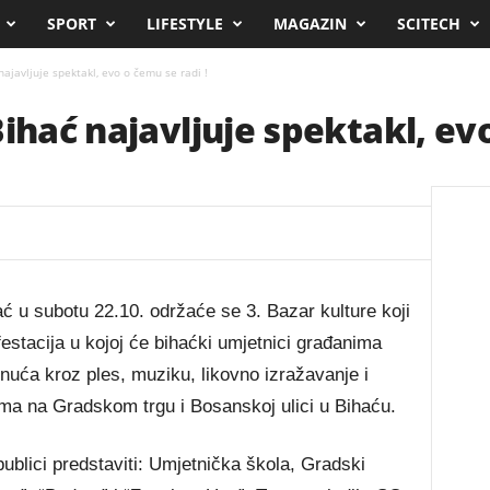
SPORT
LIFESTYLE
MAGAZIN
SCITECH
najavljuje spektakl, evo o čemu se radi !
ihać najavljuje spektakl, evo
ać u subotu 22.10. održaće se 3. Bazar kulture koji
stacija u kojoj će bihaćki umjetnici građanima
gnuća kroz ples, muziku, likovno izražavanje i
ma na Gradskom trgu i Bosanskoj ulici u Bihaću.
ublici predstaviti: Umjetnička škola, Gradski