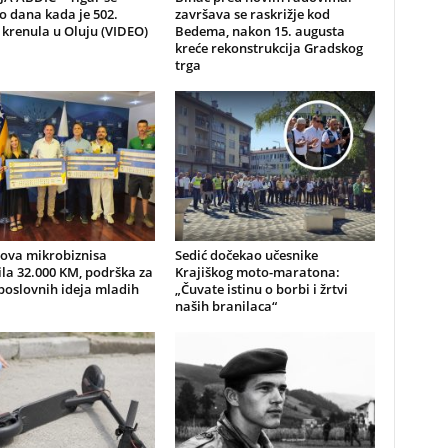
io dana kada je 502.
završava se raskrižje kod
 krenula u Oluju (VIDEO)
Bedema, nakon 15. augusta
kreće rekonstrukcija Gradskog
trga
nova mikrobiznisa
Sedić dočekao učesnike
ila 32.000 KM, podrška za
Krajiškog moto-maratona:
poslovnih ideja mladih
„Čuvate istinu o borbi i žrtvi
naših branilaca“