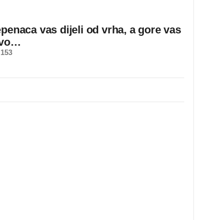
epenaca vas dijeli od vrha, a gore vas
ovo…
 153