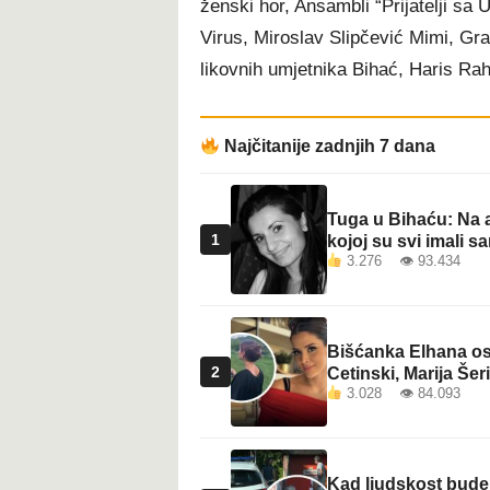
ženski hor, Ansambli “Prijatelji sa
t
Virus, Miroslav Slipčević Mimi, Gra
likovnih umjetnika Bihać, Haris Rah
Najčitanije zadnjih 7 dana
Tuga u Bihaću: Na a
1
kojoj su svi imali sa
3.276 👁 93.434
Bišćanka Elhana osv
2
Cetinski, Marija Šeri
3.028 👁 84.093
Kad ljudskost bude 