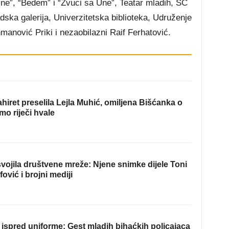
 Une”, “Bedem” i “Zvuci sa Une”, Teatar mladih, SC
dska galerija, Univerzitetska biblioteka, Udruženje
manović Priki i nezaobilazni Raif Ferhatović.
hiret preselila Lejla Muhić, omiljena Bišćanka o
mo riječi hvale
ojila društvene mreže: Njene snimke dijele Toni
fović i brojni mediji
ispred uniforme: Gest mladih bihaćkih policajaca