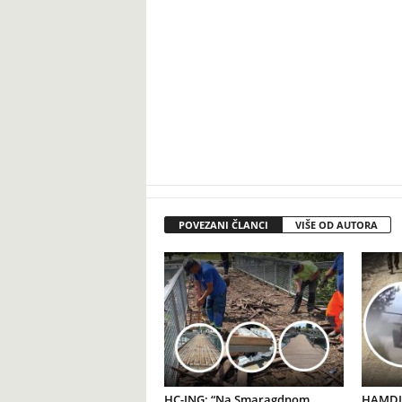
POVEZANI ČLANCI
VIŠE OD AUTORA
HC-ING: “Na Smaragdnom
HAMDIJ