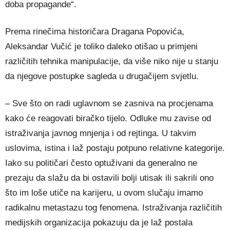
doba propagande“.
Prema rinečima historičara Dragana Popovića,
Aleksandar Vučić je toliko daleko otišao u primjeni
različitih tehnika manipulacije, da više niko nije u stanju
da njegove postupke sagleda u drugačijem svjetlu.
– Sve što on radi uglavnom se zasniva na procjenama
kako će reagovati biračko tijelo. Odluke mu zavise od
istraživanja javnog mnjenja i od rejtinga. U takvim
uslovima, istina i laž postaju potpuno relativne kategorije.
Iako su političari često optuživani da generalno ne
prezaju da slažu da bi ostavili bolji utisak ili sakrili ono
što im loše utiče na karijeru, u ovom slučaju imamo
radikalnu metastazu tog fenomena. Istraživanja različitih
medijskih organizacija pokazuju da je laž postala