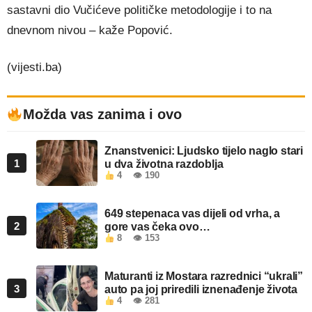
sastavni dio Vučićeve političke metodologije i to na
dnevnom nivou – kaže Popović.
(vijesti.ba)
Možda vas zanima i ovo
Znanstvenici: Ljudsko tijelo naglo stari
1
u dva životna razdoblja
4
👁 190
649 stepenaca vas dijeli od vrha, a
2
gore vas čeka ovo…
8
👁 153
Maturanti iz Mostara razrednici “ukrali”
3
auto pa joj priredili iznenađenje života
4
👁 281