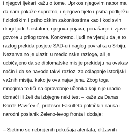
i njegovi ljekari kažu o tome. Uprkos njegovim naporima
da nam pokaže suprotno, i njegovo tijelo i psiha podliježu
fiziološkim i psihološkim zakonitostima kao i kod svih
drugi ljudi. Uostalom, njegova pojava, ponašanje i izjave
govore u prilog tome. Konkretno, ljudi ne vjeruju da je to
razlog prekida posjete SAD-u i naglog povratka u Srbiju.
Nezahvalno je ulaziti u medicinske razloge, ali je
uobičajeno da se diplomatske misije prekidaju na ovakav
način i da se navode takvi razlozi za odlaganje istorijski
važnih misija, kako je ova najavljena. Zbog toga
mnogima to liči na opravdanje učenika koji nije uradio
domaći ili želi da izbjegne neki test – kaže za Danas
Đorđe Pavićević, profesor Fakulteta političkih nauka i
narodni poslanik Zeleno-levog fronta i dodaje:
– Sjetimo se nebrojenih pokušaja atentata, državnih