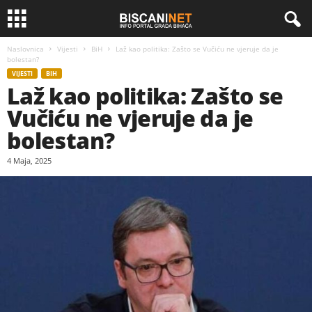
Naslovnica
Vijesti
BiH
Laž kao politika: Zašto se Vučiću ne vjeruje da je
bolestan?
VIJESTI
BIH
Laž kao politika: Zašto se
Vučiću ne vjeruje da je
bolestan?
4 Maja, 2025