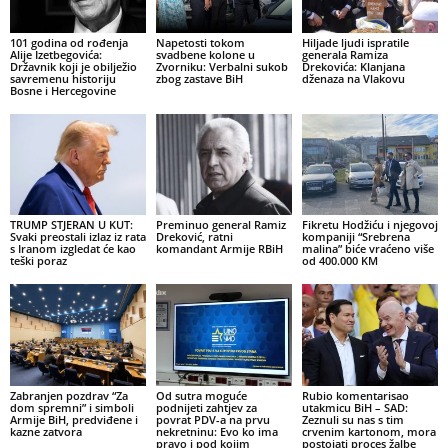
101 godina od rođenja
Napetosti tokom
Hiljade ljudi ispratile
Alije Izetbegovića:
svadbene kolone u
generala Ramiza
Državnik koji je obilježio
Zvorniku: Verbalni sukob
Drekovića: Klanjana
savremenu historiju
zbog zastave BiH
dženaza na Vlakovu
Bosne i Hercegovine
TRUMP STJERAN U KUT:
Preminuo general Ramiz
Fikretu Hodžiću i njegovoj
Svaki preostali izlaz iz rata
Dreković, ratni
kompaniji “Srebrena
s Iranom izgledat će kao
komandant Armije RBiH
malina” biće vraćeno više
teški poraz
od 400.000 KM
Zabranjen pozdrav “Za
Od sutra moguće
Rubio komentarisao
dom spremni” i simboli
podnijeti zahtjev za
utakmicu BiH – SAD:
Armije BiH, predviđene i
povrat PDV-a na prvu
Zeznuli su nas s tim
kazne zatvora
nekretninu: Evo ko ima
crvenim kartonom, mora
pravo i pod kojim
postojati proces žalbe