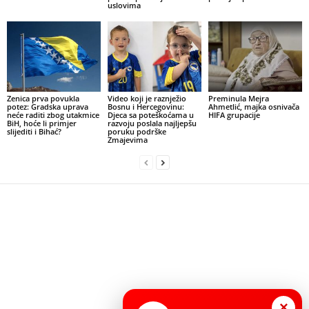
uslovima
Zenica prva povukla
Video koji je raznježio
Preminula Mejra
potez: Gradska uprava
Bosnu i Hercegovinu:
Ahmetlić, majka osnivača
neće raditi zbog utakmice
Djeca sa poteškoćama u
HIFA grupacije
BiH, hoće li primjer
razvoju poslala najljepšu
slijediti i Bihać?
poruku podrške
Zmajevima
×