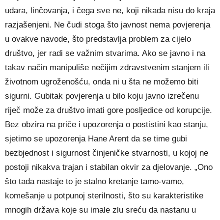
udara, linčovanja, i čega sve ne, koji nikada nisu do kraja
razjašenjeni. Ne čudi stoga što javnost nema povjerenja
u ovakve navode, što predstavlja problem za cijelo
društvo, jer radi se važnim stvarima. Ako se javno i na
takav način manipuliše nečijim zdravstvenim stanjem ili
životnom ugroženošću, onda ni u šta ne možemo biti
sigurni. Gubitak povjerenja u bilo koju javno izrečenu
riječ može za društvo imati gore posljedice od korupcije.
Bez obzira na priče i upozorenja o postistini kao stanju,
sjetimo se upozorenja Hane Arent da se time gubi
bezbjednost i sigurnost činjeničke stvarnosti, u kojoj ne
postoji nikakva trajan i stabilan okvir za djelovanje. „Ono
što tada nastaje to je stalno kretanje tamo-vamo,
komešanje u potpunoj sterilnosti, što su karakteristike
mnogih država koje su imale zlu sreću da nastanu u