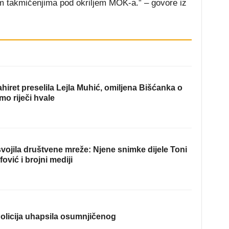
im takmičenjima pod okriljem MOK-a.” – govore iz
hiret preselila Lejla Muhić, omiljena Bišćanka o
mo riječi hvale
ojila društvene mreže: Njene snimke dijele Toni
fović i brojni mediji
olicija uhapsila osumnjičenog