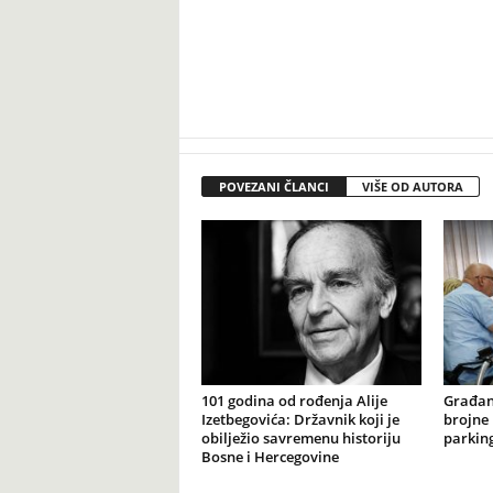
POVEZANI ČLANCI
VIŠE OD AUTORA
101 godina od rođenja Alije
Građan
Izetbegovića: Državnik koji je
brojne 
obilježio savremenu historiju
parking
Bosne i Hercegovine