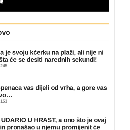
ovo
 je svoju kćerku na plaži, ali nije ni
 šta će se desiti narednih sekundi!
 245
epenaca vas dijeli od vrha, a gore vas
ovo…
 153
DARIO U HRAST, a ono što je ovaj
n pronašao u njemu promijenit će