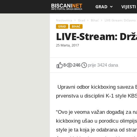
GRAD
VIJESTI
B
i
Naslovnica
Grad
Bihać
LIVE-Stream: Državno p
GRAD
BIHAĆ
LIVE-Stream: Drža
s
25 Marta, 2017
c
a
8
246
prije 3424 dana
n
Upravni odbor kickboxing saveza Bi
i
prvenstva u disciplini K-1 style KB
.
“Ovo je veoma važan događaj za naš
n
kickboxing ušao u porodicu olimpijs
e
style je ta koja je odabrana od st