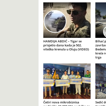
HAMDIJA ABDIĆ – Tigar se
Bihać 
prisjetio dana kada je 502.
završav
viteška krenula u Oluju (VIDEO)
Bedema
kreće r
trga
Četiri nova mikrobiznisa
Sedić d