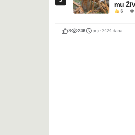
mu ŽI
6
👁
8
246
prije 3424 dana