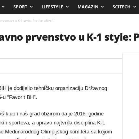
SPORT
LIFESTYLE
MAGAZIN
SCITECH
rvenstvo u K-1 style: Pratite uživo !
vno prvenstvo u K-1 style: Pr
H je dodijelio tehničku organizaciju Državnog
S-u “Favorit BH”.
 klub i naš grad obzirom da je 2016. godine
kih sportova, a upravo najtvrđa disciplina K-1
rane Međunarodnog Olimpijskog komiteta sa kojom