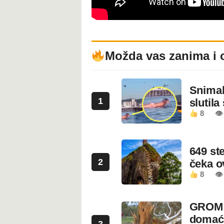
Možda vas zanima i 
Snimala
1
slutila
8
👁
649 st
2
čeka 
8
👁
GROM U
domaći
3