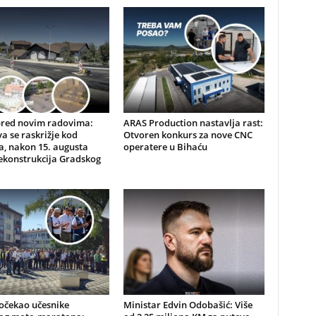
pred novim radovima:
ARAS Production nastavlja rast:
a se raskrižje kod
Otvoren konkurs za nove CNC
, nakon 15. augusta
operatere u Bihaću
ekonstrukcija Gradskog
očekao učesnike
Ministar Edvin Odobašić: Više