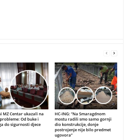
i MZ Centar ukazali na
HC-ING: “Na Smaragdnom
probleme: Od buke i
mostu radili smo samo gornji
a do sigurnosti djece
dio konstrukcije, donje
postrojenje nije bilo predmet
ugovora”