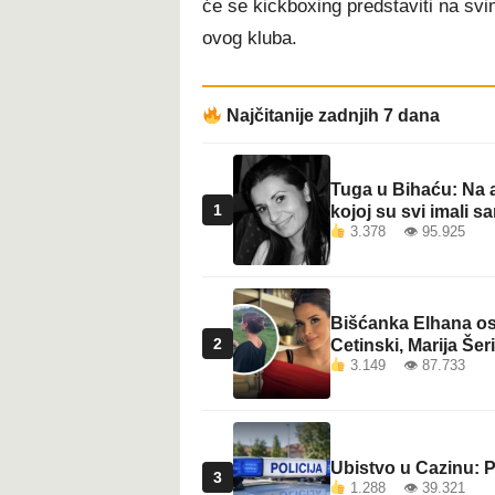
će se kickboxing predstaviti na sv
t
ovog kluba.
Najčitanije zadnjih 7 dana
Tuga u Bihaću: Na a
1
kojoj su svi imali sa
3.378 👁 95.925
Bišćanka Elhana osv
2
Cetinski, Marija Šeri
3.149 👁 87.733
Ubistvo u Cazinu: P
3
1.288 👁 39.321