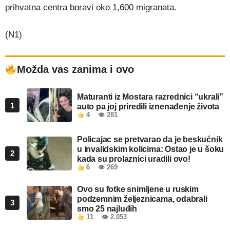
prihvatna centra boravi oko 1,600 migranata.
(N1)
Možda vas zanima i ovo
Maturanti iz Mostara razrednici “ukrali”
1
auto pa joj priredili iznenađenje života
4
👁 281
Policajac se pretvarao da je beskućnik
u invalidskim kolicima: Ostao je u šoku
2
kada su prolaznici uradili ovo!
6
👁 269
Ovo su fotke snimljene u ruskim
podzemnim željeznicama, odabrali
3
smo 25 najluđih
11
👁 2.053