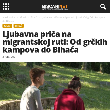
Naslovnica
Grad
Bihać
Ljubavna priča na migrantskoj ruti: Od grčkih kampova
do Bihaća
GRAD
BIHAĆ
Ljubavna priča na
migrantskoj ruti: Od grčkih
kampova do Bihaća
3 Jula, 2021