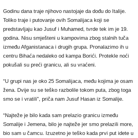
Godinu dana traje njihovo nastojaje da dođu do Italije.
Toliko traje i putovanje ovih Somalijaca koji se
predstavljaju kao Jusuf i Muhamed, tvrde tek im je 19.
godina. Nisu smješteni u kampovima zbog stalnih tuča
između Afganistanaca i drugih grupa. Pronalazimo ih u
centru Bihaća nedaleko od kampa Borići. Protekle noći
pokušali su preći granicu, ali su vraćeni.
“U grupi nas je oko 25 Somalijaca, među kojima je osam
žena. Dvije su se teško razbolile tokom puta, zbog toga
smo se i vratili”, priča nam Jusuf Hasan iz Somalije.
“Najteže je bilo kada sam prelazio granicu između
Somalije i Jemena, bilo je najteže jer smo prelazili more,
bio sam u čamcu. Izuzetno je teško kada prvi put idete u