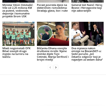
Ministar Edvin Odobašić:
Porast povreda djece na
General Izet Nanić: Heroj
Više od 2,25 miliona KM
električnim romobilima:
Bosne i Hercegovine koji
za puteve, vodovode,
Stradaju glava, lice i ruke
nije zaboravljen
deponije i komunalne
projekte širom USK
Mladi nogometaši OFK
Bišćanka Elhana osvojila
Dva mjeseca nakon
Bihać osvojili drugo
društvene mreže: Njene
emisije na BiscaniNET-u:
mjesto na turniru na
snimke dijele Toni
Sedić poručio „Još
Izačiću
Cetinski, Marija Šerifović i
čekamo odgovor koji je
brojni mediji
najavljen za sedam dana“