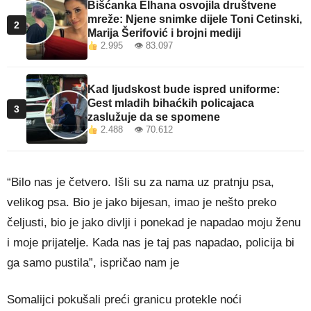
Bišćanka Elhana osvojila društvene
mreže: Njene snimke dijele Toni Cetinski,
2
Marija Šerifović i brojni mediji
2.995 👁 83.097
Kad ljudskost bude ispred uniforme:
Gest mladih bihaćkih policajaca
3
zaslužuje da se spomene
2.488 👁 70.612
“Bilo nas je četvero. Išli su za nama uz pratnju psa,
velikog psa. Bio je jako bijesan, imao je nešto preko
čeljusti, bio je jako divlji i ponekad je napadao moju ženu
i moje prijatelje. Kada nas je taj pas napadao, policija bi
ga samo pustila”, ispričao nam je
Somalijci pokušali preći granicu protekle noći