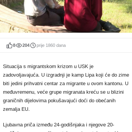
8
204
prije 1860 dana
Situacija s migrantskom krizom u USK je
zadovoljavajuća. U izgradnji je kamp Lipa koji će do zime
biti jedini prihvatni centar za migrante u ovom kantonu. U
međuvremenu, veće grupe migranata kreću se u blizini
graničnih dijelovima pokušavajući doći do obećanih
zemalja EU.
Ljubavna priča između 24-godišnjaka i njegove 20-