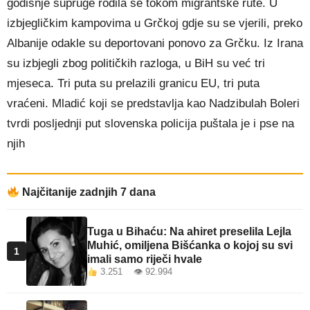
godišnje supruge rodila se tokom migrantske rute. U
izbjegličkim kampovima u Grčkoj gdje su se vjerili, preko
Albanije odakle su deportovani ponovo za Grčku. Iz Irana
su izbjegli zbog političkih razloga, u BiH su već tri
mjeseca. Tri puta su prelazili granicu EU, tri puta
vraćeni. Mladić koji se predstavlja kao Nadzibulah Boleri
tvrdi posljednji put slovenska policija puštala je i pse na
njih
Najčitanije zadnjih 7 dana
Tuga u Bihaću: Na ahiret preselila Lejla
Muhić, omiljena Bišćanka o kojoj su svi
1
imali samo riječi hvale
3.251 👁 92.994