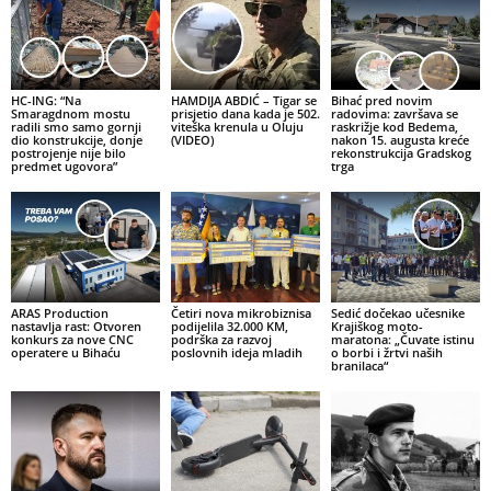
HC-ING: “Na
HAMDIJA ABDIĆ – Tigar se
Bihać pred novim
Smaragdnom mostu
prisjetio dana kada je 502.
radovima: završava se
radili smo samo gornji
viteška krenula u Oluju
raskrižje kod Bedema,
dio konstrukcije, donje
(VIDEO)
nakon 15. augusta kreće
postrojenje nije bilo
rekonstrukcija Gradskog
predmet ugovora”
trga
ARAS Production
Četiri nova mikrobiznisa
Sedić dočekao učesnike
nastavlja rast: Otvoren
podijelila 32.000 KM,
Krajiškog moto-
konkurs za nove CNC
podrška za razvoj
maratona: „Čuvate istinu
operatere u Bihaću
poslovnih ideja mladih
o borbi i žrtvi naših
branilaca“