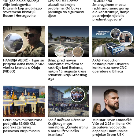
101 godina od rođenja
Građani MZ Centar
HC-ING: “Na
Alije Izetbegovića:
ukazali na brojne
Smaragdnom mostu
Državnik koji je obilježio
probleme: Od buke i
radili smo samo gornji
savremenu historiju
parkinga do sigurnosti
dio konstrukcije, donje
Bosne i Hercegovine
djece
postrojenje nije bilo
predmet ugovora”
HAMDIJA ABDIĆ – Tigar se
Bihać pred novim
ARAS Production
prisjetio dana kada je 502.
radovima: završava se
nastavlja rast: Otvoren
viteška krenula u Oluju
raskrižje kod Bedema,
konkurs za nove CNC
(VIDEO)
nakon 15. augusta kreće
operatere u Bihaću
rekonstrukcija Gradskog
trga
Četiri nova mikrobiznisa
Sedić dočekao učesnike
Ministar Edvin Odobašić:
podijelila 32.000 KM,
Krajiškog moto-
Više od 2,25 miliona KM
podrška za razvoj
maratona: „Čuvate istinu
za puteve, vodovode,
poslovnih ideja mladih
o borbi i žrtvi naših
deponije i komunalne
branilaca“
projekte širom USK