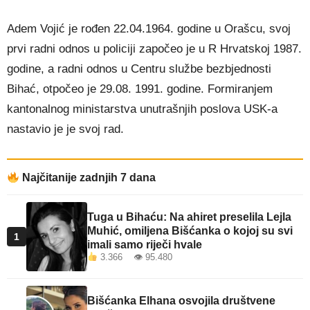
Adem Vojić je rođen 22.04.1964. godine u Orašcu, svoj
prvi radni odnos u policiji započeo je u R Hrvatskoj 1987.
godine, a radni odnos u Centru službe bezbjednosti
Bihać, otpočeo je 29.08. 1991. godine. Formiranjem
kantonalnog ministarstva unutrašnjih poslova USK-a
nastavio je je svoj rad.
Najčitanije zadnjih 7 dana
Tuga u Bihaću: Na ahiret preselila Lejla
Muhić, omiljena Bišćanka o kojoj su svi
1
imali samo riječi hvale
3.366 👁 95.480
Bišćanka Elhana osvojila društvene