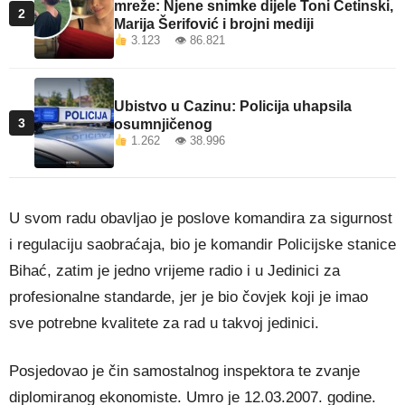
mreže: Njene snimke dijele Toni Cetinski,
2
Marija Šerifović i brojni mediji
3.123 👁 86.821
Ubistvo u Cazinu: Policija uhapsila
3
osumnjičenog
1.262 👁 38.996
U svom radu obavljao je poslove komandira za sigurnost
i regulaciju saobraćaja, bio je komandir Policijske stanice
Bihać, zatim je jedno vrijeme radio i u Jedinici za
profesionalne standarde, jer je bio čovjek koji je imao
sve potrebne kvalitete za rad u takvoj jedinici.
Posjedovao je čin samostalnog inspektora te zvanje
diplomiranog ekonomiste. Umro je 12.03.2007. godine.