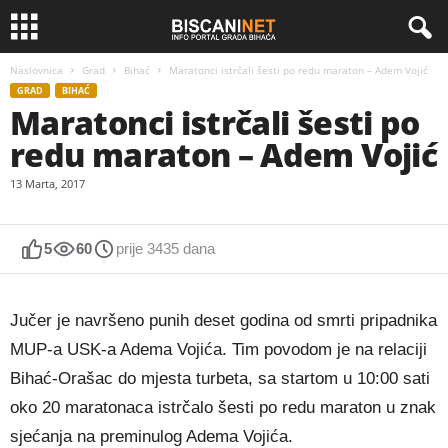
Naslovnica
Grad
Bihać
Maratonci istrčali šesti po redu maraton – Adem Vojić
GRAD
BIHAĆ
Maratonci istrčali šesti po
redu maraton – Adem Vojić
13 Marta, 2017
5
60
prije 3435 dana
Jučer je navršeno punih deset godina od smrti pripadnika
MUP-a USK-a Adema Vojića. Tim povodom je na relaciji
Bihać-Orašac do mjesta turbeta, sa startom u 10:00 sati
oko 20 maratonaca istrčalo šesti po redu maraton u znak
sjećanja na preminulog Adema Vojića.