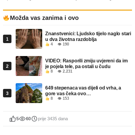
Možda vas zanima i ovo
Znanstvenici: Ljudsko tijelo naglo stari
1
u dva životna razdoblja
4
👁 190
VIDEO: Rasporili zmiju uvjereni da im
2
je pojela tele, pa ostali u čudu
8
👁 2.231
649 stepenaca vas dijeli od vrha, a
3
gore vas čeka ovo…
8
👁 153
5
60
prije 3435 dana