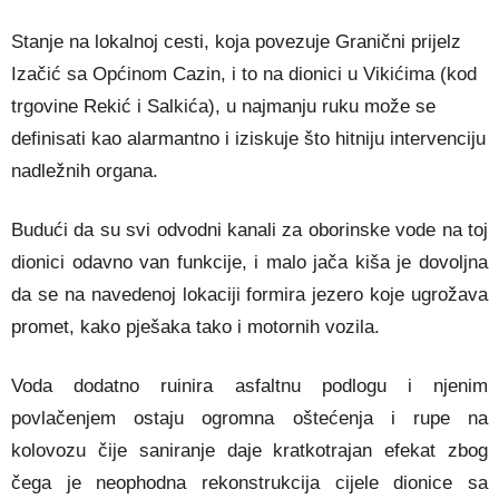
Stanje na lokalnoj cesti, koja povezuje Granični prijelz
Izačić sa Općinom Cazin, i to na dionici u Vikićima (kod
trgovine Rekić i Salkića), u najmanju ruku može se
definisati kao alarmantno i iziskuje što hitniju intervenciju
nadležnih organa.
Budući da su svi odvodni kanali za oborinske vode na toj
dionici odavno van funkcije, i malo jača kiša je dovoljna
da se na navedenoj lokaciji formira jezero koje ugrožava
promet, kako pješaka tako i motornih vozila.
Voda dodatno ruinira asfaltnu podlogu i njenim
povlačenjem ostaju ogromna oštećenja i rupe na
kolovozu čije saniranje daje kratkotrajan efekat zbog
čega je neophodna rekonstrukcija cijele dionice sa