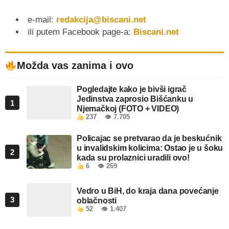
e-mail:
redakcija@biscani.net
ili putem Facebook page-a:
Biscani.net
Možda vas zanima i ovo
Pogledajte kako je bivši igrač
Jedinstva zaprosio Bišćanku u
1
Njemačkoj (FOTO + VIDEO)
237
👁 7.705
Policajac se pretvarao da je beskućnik
u invalidskim kolicima: Ostao je u šoku
2
kada su prolaznici uradili ovo!
6
👁 269
Vedro u BiH, do kraja dana povećanje
3
oblačnosti
52
👁 1.407