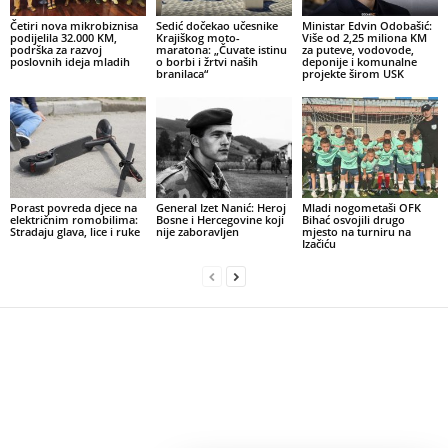
Četiri nova mikrobiznisa
Sedić dočekao učesnike
Ministar Edvin Odobašić:
podijelila 32.000 KM,
Krajiškog moto-
Više od 2,25 miliona KM
podrška za razvoj
maratona: „Čuvate istinu
za puteve, vodovode,
poslovnih ideja mladih
o borbi i žrtvi naših
deponije i komunalne
branilaca“
projekte širom USK
Porast povreda djece na
General Izet Nanić: Heroj
Mladi nogometaši OFK
električnim romobilima:
Bosne i Hercegovine koji
Bihać osvojili drugo
Stradaju glava, lice i ruke
nije zaboravljen
mjesto na turniru na
Izačiću