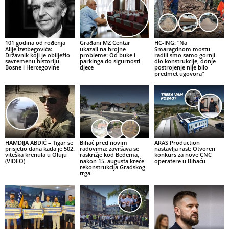
101 godina od rođenja
Građani MZ Centar
HC-ING: “Na
Alije Izetbegovića:
ukazali na brojne
Smaragdnom mostu
Državnik koji je obilježio
probleme: Od buke i
radili smo samo gornji
savremenu historiju
parkinga do sigurnosti
dio konstrukcije, donje
Bosne i Hercegovine
djece
postrojenje nije bilo
predmet ugovora”
HAMDIJA ABDIĆ – Tigar se
Bihać pred novim
ARAS Production
prisjetio dana kada je 502.
radovima: završava se
nastavlja rast: Otvoren
viteška krenula u Oluju
raskrižje kod Bedema,
konkurs za nove CNC
(VIDEO)
nakon 15. augusta kreće
operatere u Bihaću
rekonstrukcija Gradskog
trga