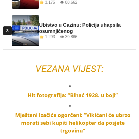
3.175 👁 88.662
Ubistvo u Cazinu: Policija uhapsila
3
osumnjičenog
1.293 👁 39.866
VEZANA VIJEST:
Hit fotografija: “Bihać 1928. u boji”
Mještani Izačića ogorčeni: “Vikićani će ubrzo
morati sebi kupiti helikopter da posjete
trgovinu”