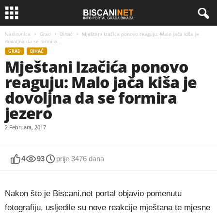
Naslovnica
Grad
Bihać
Mještani Izačića ponovo reaguju: Malo jača kiša je
dovoljna da se formira...
GRAD
BIHAĆ
Mještani Izačića ponovo
reaguju: Malo jača kiša je
dovoljna da se formira
jezero
2 Februara, 2017
4
93
prije 3476 dana
Nakon što je Biscani.net portal objavio pomenutu
fotografiju, usljedile su nove reakcije mještana te mjesne