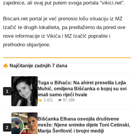
zajednice, ali ovaj put putem svoga portala “vikici.net”.
Biscani.net portal je već prenosio lošu situaciju iz MZ
Izačić te drugih lokaliteta, pa predlažemo da pored ove
nove informacije iz Vikića i MZ Izačić popratite i
prethodno objavljene.
Najčitanije zadnjih 7 dana
Tuga u Bihaću: Na ahiret preselila Lejla
Muhić, omiljena Bišćanka o kojoj su svi
1
imali samo riječi hvale
3.421 👁 97.189
Bišćanka Elhana osvojila društvene
mreže: Njene snimke dijele Toni Cetinski,
2
Marija Šerifović i brojni mediji