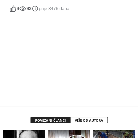
4
93
prije 3476 dana
POVEZANI ČLANCI
VIŠE OD AUTORA