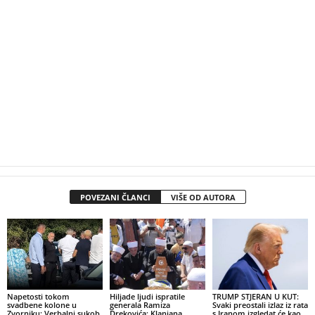
POVEZANI ČLANCI
VIŠE OD AUTORA
Napetosti tokom
Hiljade ljudi ispratile
TRUMP STJERAN U KUT:
svadbene kolone u
generala Ramiza
Svaki preostali izlaz iz rata
Zvorniku: Verbalni sukob
Drekovića: Klanjana
s Iranom izgledat će kao