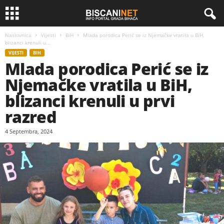
Naslovnica
Vijesti
BiH
Mlada porodica Perić se iz Njemačke vratila u BiH,
blizanci krenuli u...
VIJESTI
BIH
Mlada porodica Perić se iz
Njemačke vratila u BiH,
blizanci krenuli u prvi
razred
4 Septembra, 2024