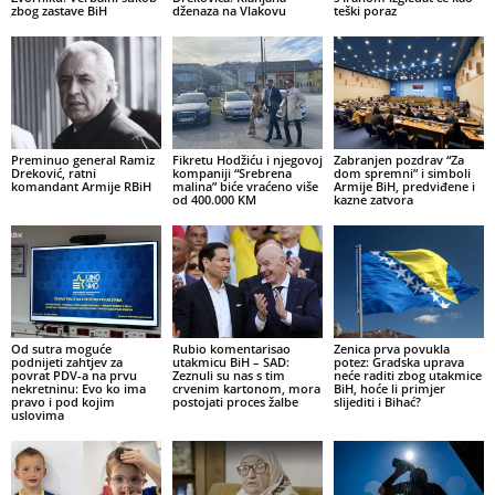
zbog zastave BiH
dženaza na Vlakovu
teški poraz
Preminuo general Ramiz
Fikretu Hodžiću i njegovoj
Zabranjen pozdrav “Za
Dreković, ratni
kompaniji “Srebrena
dom spremni” i simboli
komandant Armije RBiH
malina” biće vraćeno više
Armije BiH, predviđene i
od 400.000 KM
kazne zatvora
Od sutra moguće
Rubio komentarisao
Zenica prva povukla
podnijeti zahtjev za
utakmicu BiH – SAD:
potez: Gradska uprava
povrat PDV-a na prvu
Zeznuli su nas s tim
neće raditi zbog utakmice
nekretninu: Evo ko ima
crvenim kartonom, mora
BiH, hoće li primjer
pravo i pod kojim
postojati proces žalbe
slijediti i Bihać?
uslovima