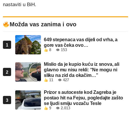
nastaviti u BiH.
Možda vas zanima i ovo
649 stepenaca vas dijeli od vrha, a
1
gore vas čeka ovo…
8
👁 153
Mislio da je kupio kuću iz snova, ali
glavno mu nisu rekli: “Ne mogu ni
2
sliku na zid da okačim…”
11
👁 427
Prizor s autoceste kod Zagreba je
postao hit na Fejsu, pogledajte zašto
3
se ljudi smiju vozaču Tesle
9
👁 2.013