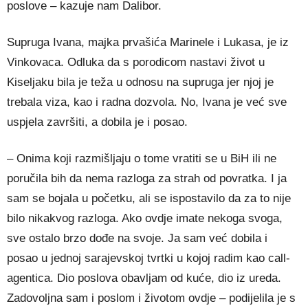
poslove – kazuje nam Dalibor.
Supruga Ivana, majka prvašića Marinele i Lukasa, je iz
Vinkovaca. Odluka da s porodicom nastavi život u
Kiseljaku bila je teža u odnosu na supruga jer njoj je
trebala viza, kao i radna dozvola. No, Ivana je već sve
uspjela završiti, a dobila je i posao.
– Onima koji razmišljaju o tome vratiti se u BiH ili ne
poručila bih da nema razloga za strah od povratka. I ja
sam se bojala u početku, ali se ispostavilo da za to nije
bilo nikakvog razloga. Ako ovdje imate nekoga svoga,
sve ostalo brzo dođe na svoje. Ja sam već dobila i
posao u jednoj sarajevskoj tvrtki u kojoj radim kao call-
agentica. Dio poslova obavljam od kuće, dio iz ureda.
Zadovoljna sam i poslom i životom ovdje – podijelila je s