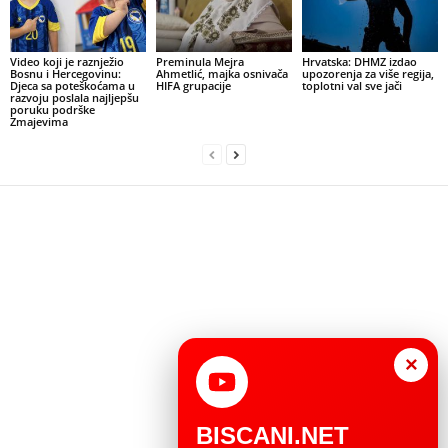
Video koji je raznježio
Preminula Mejra
Hrvatska: DHMZ izdao
Bosnu i Hercegovinu:
Ahmetlić, majka osnivača
upozorenja za više regija,
Djeca sa poteškoćama u
HIFA grupacije
toplotni val sve jači
razvoju poslala najljepšu
poruku podrške
Zmajevima
×
BISCANI.NET