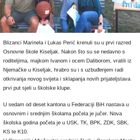
Blizanci Marinela i Lukas Perić krenuli su u prvi razred
Osnovne škole Kiseljak. Nakon što su se nedavno s
roditeljima, majkom Ivanom i ocem Daliborom, vratili iz
Njemačke u Kiseljak, hrabro su i s uzbuđenjem radi
otkrivanja novog svijeta i sklapanja novih prijateljstava
prvi put sjeli u školske klupe.
U sedam od deset kantona u Federaciji BiH nastava u
osnovnim i srednjim školama počela je jučer. Nova
školska godina počela je u USK, TK, BPK, ZDK, SBK,
KS te K10.