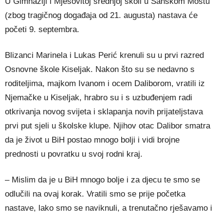
U Gimnaziji i Mješovitoj srednjoj školi u Sanskom Mostu
(zbog tragičnog događaja od 21. augusta) nastava će
početi 9. septembra.
Blizanci Marinela i Lukas Perić krenuli su u prvi razred
Osnovne škole Kiseljak. Nakon što su se nedavno s
roditeljima, majkom Ivanom i ocem Daliborom, vratili iz
Njemačke u Kiseljak, hrabro su i s uzbuđenjem radi
otkrivanja novog svijeta i sklapanja novih prijateljstava
prvi put sjeli u školske klupe. Njihov otac Dalibor smatra
da je život u BiH postao mnogo bolji i vidi brojne
prednosti u povratku u svoj rodni kraj.
– Mislim da je u BiH mnogo bolje i za djecu te smo se
odlučili na ovaj korak. Vratili smo se prije početka
nastave, lako smo se naviknuli, a trenutačno rješavamo i