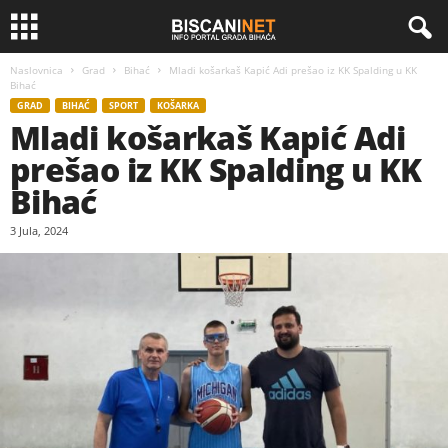
Naslovnica
Grad
Bihać
Mladi košarkaš Kapić Adi prešao iz KK Spalding u KK
Bihać
GRAD
BIHAĆ
SPORT
KOŠARKA
Mladi košarkaš Kapić Adi
prešao iz KK Spalding u KK
Bihać
3 Jula, 2024