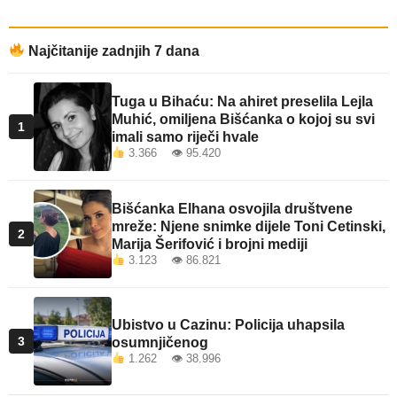
Najčitanije zadnjih 7 dana
Tuga u Bihaću: Na ahiret preselila Lejla
Muhić, omiljena Bišćanka o kojoj su svi
1
imali samo riječi hvale
3.366 👁 95.420
Bišćanka Elhana osvojila društvene
mreže: Njene snimke dijele Toni Cetinski,
2
Marija Šerifović i brojni mediji
3.123 👁 86.821
Ubistvo u Cazinu: Policija uhapsila
3
osumnjičenog
1.262 👁 38.996