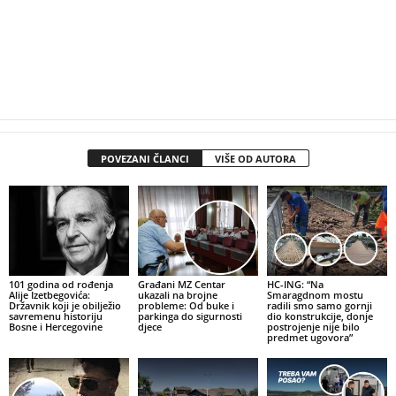
POVEZANI ČLANCI
VIŠE OD AUTORA
101 godina od rođenja
Građani MZ Centar
HC-ING: “Na
Alije Izetbegovića:
ukazali na brojne
Smaragdnom mostu
Državnik koji je obilježio
probleme: Od buke i
radili smo samo gornji
savremenu historiju
parkinga do sigurnosti
dio konstrukcije, donje
Bosne i Hercegovine
djece
postrojenje nije bilo
predmet ugovora”