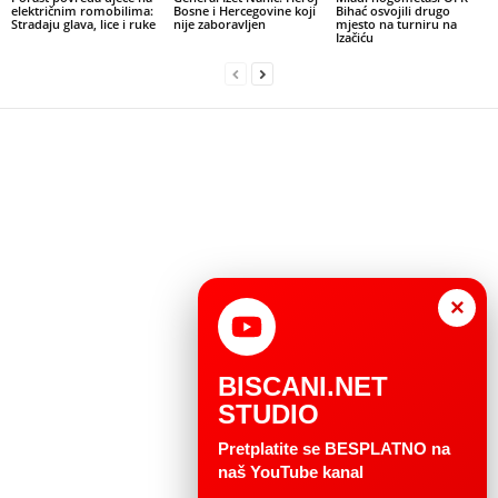
električnim romobilima:
Bosne i Hercegovine koji
Bihać osvojili drugo
Stradaju glava, lice i ruke
nije zaboravljen
mjesto na turniru na
Izačiću
×
BISCANI.NET
STUDIO
Pretplatite se BESPLATNO na
naš YouTube kanal