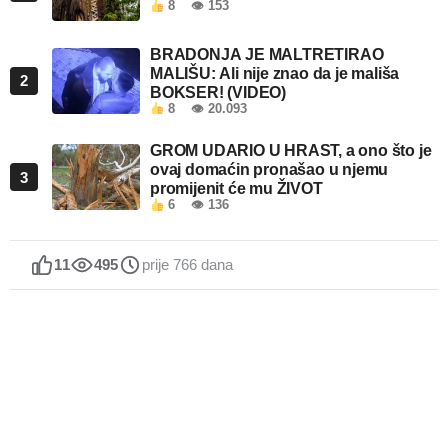
8
👁 153
BRADONJA JE MALTRETIRAO
MALIŠU: Ali nije znao da je mališa
2
BOKSER! (VIDEO)
8
👁 20.093
GROM UDARIO U HRAST, a ono što je
ovaj domaćin pronašao u njemu
3
promijenit će mu ŽIVOT
6
👁 136
11
495
prije 766 dana