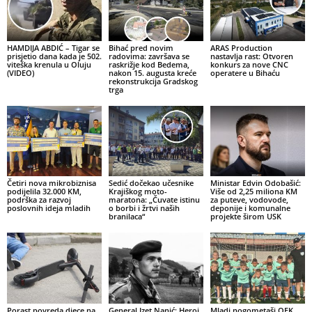
HAMDIJA ABDIĆ – Tigar se
Bihać pred novim
ARAS Production
prisjetio dana kada je 502.
radovima: završava se
nastavlja rast: Otvoren
viteška krenula u Oluju
raskrižje kod Bedema,
konkurs za nove CNC
(VIDEO)
nakon 15. augusta kreće
operatere u Bihaću
rekonstrukcija Gradskog
trga
Četiri nova mikrobiznisa
Sedić dočekao učesnike
Ministar Edvin Odobašić:
podijelila 32.000 KM,
Krajiškog moto-
Više od 2,25 miliona KM
podrška za razvoj
maratona: „Čuvate istinu
za puteve, vodovode,
poslovnih ideja mladih
o borbi i žrtvi naših
deponije i komunalne
branilaca“
projekte širom USK
Porast povreda djece na
General Izet Nanić: Heroj
Mladi nogometaši OFK