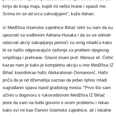
kiriju do kraja maja, kupili mi nešto hrane i spasili me.
Svima im se od srca zahvaljujem”, kaže Adnan.
Iz Medžlisa Islamske zajednice Bihać rekli su nam da su
upoznati sa sudbinom Adnana Husaka i da su se odmah
odazvali akciji sakupljanja pomoći za ovog mladića kako
bi se našlo odgovarajuće rješenje za problem njegovog
smještaja i prehrane. Glavni imam prof. Mensur ef. Ćehić
kazao nam je kako je kompletnu akciju u ime Medžlisa IZ
Bihać koordinirao hafiz Abdurahman Osmanović. Hafiz
priča da je od džematlija saznao da jedan njihov mladi
sugrađanin spava ispod gradskog mosta: “Prvo što sam
učinio u dogovoru s rukovodstvom Medžlisa IZ Bihać
jeste da sam na hutbi govorio o ovom problemu i rekao
kako svi mi kao članovi Islamske zajednice, ali i lokalne