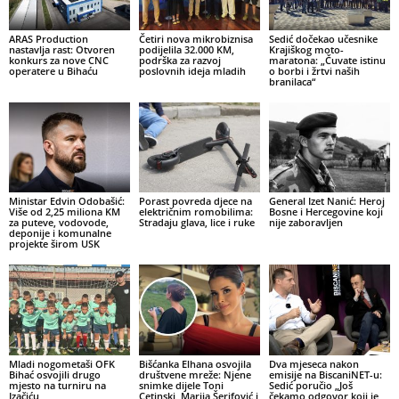
ARAS Production
Četiri nova mikrobiznisa
Sedić dočekao učesnike
nastavlja rast: Otvoren
podijelila 32.000 KM,
Krajiškog moto-
konkurs za nove CNC
podrška za razvoj
maratona: „Čuvate istinu
operatere u Bihaću
poslovnih ideja mladih
o borbi i žrtvi naših
branilaca“
Ministar Edvin Odobašić:
Porast povreda djece na
General Izet Nanić: Heroj
Više od 2,25 miliona KM
električnim romobilima:
Bosne i Hercegovine koji
za puteve, vodovode,
Stradaju glava, lice i ruke
nije zaboravljen
deponije i komunalne
projekte širom USK
Mladi nogometaši OFK
Bišćanka Elhana osvojila
Dva mjeseca nakon
Bihać osvojili drugo
društvene mreže: Njene
emisije na BiscaniNET-u:
mjesto na turniru na
snimke dijele Toni
Sedić poručio „Još
Izačiću
Cetinski, Marija Šerifović i
čekamo odgovor koji je