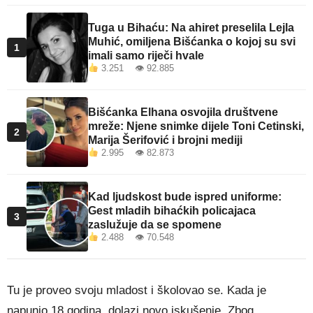
Tuga u Bihaću: Na ahiret preselila Lejla
Muhić, omiljena Bišćanka o kojoj su svi
1
imali samo riječi hvale
3.251 👁 92.885
Bišćanka Elhana osvojila društvene
mreže: Njene snimke dijele Toni Cetinski,
2
Marija Šerifović i brojni mediji
2.995 👁 82.873
Kad ljudskost bude ispred uniforme:
Gest mladih bihaćkih policajaca
3
zaslužuje da se spomene
2.488 👁 70.548
Tu je proveo svoju mladost i školovao se. Kada je
napunio 18 godina, dolazi novo iskušenje. Zbog