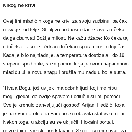
Nikog ne krivi
Ovaj tihi mladić nikoga ne krivi za svoju sudbinu, pa čak
ni svoje roditelje. Strpljivo podnosi udarce života i čeka
da ga obuhvati Božija milost. Ne kažu džabe: Ko čeka taj
i dočeka. Tako je i Adnan dočekao spas u posljednji čas.
Kada je bilo najhladnije, a temperatura dostizala i do 19
stepeni ispod nule, stiže pomoć koja je ovom napaćenom
mladiću ulila novu snagu i pružila mu nadu u bolje sutra.
“Hvala Bogu, još uvijek ima dobrih ljudi koji me nisu
mogli gledati da ovdje spavam i odlučili su mi pomoći.
Sve je krenulo zahvaljujući gospođi Arijani Hadžić, koja
je na svom profilu na Facebooku objavila status o meni.
Nakon toga, u akciju su se uključili i lokalni portali,
privrednici i vjerski predstavnici. Skupili su mi novac za