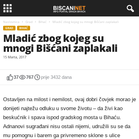
Naslovnica
Grad
Bihać
Mladić zbog kojeg su mnogi Bišćani zaplakali
GRAD
BIHAĆ
Mladić zbog kojeg su
mnogi Bišćani zaplakali
15 Marta, 2017
37
767
prije 3432 dana
Ostavljen na milost i nemilost, ovaj dobri čovjek morao je
donijeti najtežu odluku u svome životu – da živi kao
beskućnik i spava ispod gradskog mosta u Bihaću.
Adnanovi sugrađani nisu ostali nijemi, udružili su se da
mu pomognu i barem ga privremeno sklone s ulice