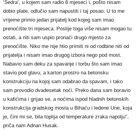
‘Sedra’, u kojem sam radio 6 mjeseci i, pošto nisam
dobio plate, odlučio sam napustiti i taj posao. U to me
vrijeme primio jedan prijatelj kod kojeg sam imao
prenoćište tri mjeseca. Poslije toga više nisam mogao tu
ostati, a niti sam uspio pronaći drugo mjesto za
prenoćište. Niko me nije htio primiti ni od rodbine niti od
prijatelja i nisam imao drugog izbora nego pod most.
Nabavio sam deku za spavanje i torbu što sam imao
stavio pod glavu, a karton prostro na betonsku
konstrukciju na kojoj sam odabrao da spavam, i tako
sam provodio dvadesetak noći. Preko dana sam boravio
u kafićima i grijao se, a noćima ispod hladnih betonskih
konstrukcija gradskog mosta u Bihaću i ledene Une, koja
je, čini mi se, bila toplija od temperature zraka napolju”,
priča nam Adnan Husak.