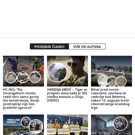
POVEZANI ČLANCI
VIŠE OD AUTORA
HC-ING: “Na
HAMDIJA ABDIĆ – Tigar se
Bihać pred novim
Smaragdnom mostu
prisjetio dana kada je 502.
radovima: završava se
radili smo samo gornji
viteška krenula u Oluju
raskrižje kod Bedema,
dio konstrukcije, donje
(VIDEO)
nakon 15. augusta kreće
postrojenje nije bilo
rekonstrukcija Gradskog
predmet ugovora”
trga