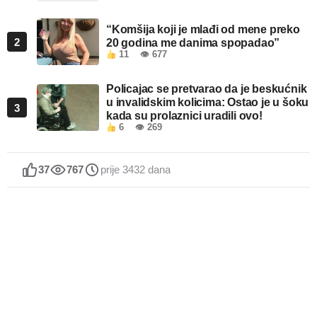
“Komšija koji je mlađi od mene preko
2
20 godina me danima spopadao”
11
👁 677
Policajac se pretvarao da je beskućnik
u invalidskim kolicima: Ostao je u šoku
3
kada su prolaznici uradili ovo!
6
👁 269
37
767
prije 3432 dana