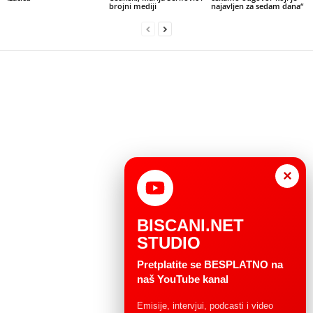
brojni mediji
najavljen za sedam dana“
×
BISCANI.NET
STUDIO
Pretplatite se BESPLATNO na
naš YouTube kanal
Emisije, intervjui, podcasti i video