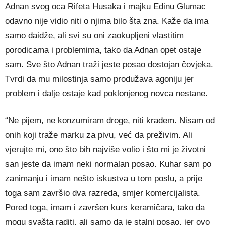
Adnan svog oca Rifeta Husaka i majku Edinu Glumac
odavno nije vidio niti o njima bilo šta zna. Kaže da ima
samo daidže, ali svi su oni zaokupljeni vlastitim
porodicama i problemima, tako da Adnan opet ostaje
sam. Sve što Adnan traži jeste posao dostojan čovjeka.
Tvrdi da mu milostinja samo produžava agoniju jer
problem i dalje ostaje kad poklonjenog novca nestane.
“Ne pijem, ne konzumiram droge, niti kradem. Nisam od
onih koji traže marku za pivu, već da preživim. Ali
vjerujte mi, ono što bih najviše volio i što mi je životni
san jeste da imam neki normalan posao. Kuhar sam po
zanimanju i imam nešto iskustva u tom poslu, a prije
toga sam završio dva razreda, smjer komercijalista.
Pored toga, imam i završen kurs keramičara, tako da
mogu svašta raditi, ali samo da je stalni posao, jer ovo