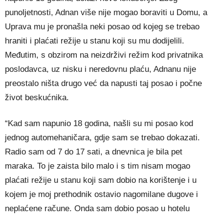
punoljetnosti, Adnan više nije mogao boraviti u Domu, a
Uprava mu je pronašla neki posao od kojeg se trebao
hraniti i plaćati režije u stanu koji su mu dodijelili.
Međutim, s obzirom na neizdrživi režim kod privatnika
poslodavca, uz nisku i neredovnu plaću, Adnanu nije
preostalo ništa drugo već da napusti taj posao i počne
život beskućnika.
“Kad sam napunio 18 godina, našli su mi posao kod
jednog automehaničara, gdje sam se trebao dokazati.
Radio sam od 7 do 17 sati, a dnevnica je bila pet
maraka. To je zaista bilo malo i s tim nisam mogao
plaćati režije u stanu koji sam dobio na korištenje i u
kojem je moj prethodnik ostavio nagomilane dugove i
neplaćene račune. Onda sam dobio posao u hotelu