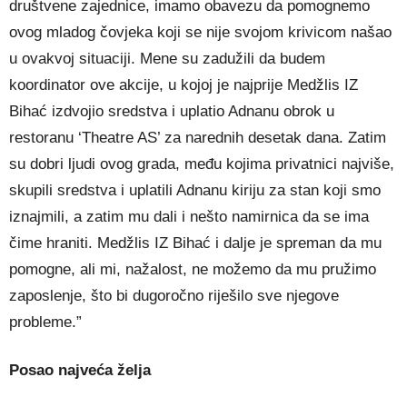
društvene zajednice, imamo obavezu da pomognemo
ovog mladog čovjeka koji se nije svojom krivicom našao
u ovakvoj situaciji. Mene su zadužili da budem
koordinator ove akcije, u kojoj je najprije Medžlis IZ
Bihać izdvojio sredstva i uplatio Adnanu obrok u
restoranu ‘Theatre AS’ za narednih desetak dana. Zatim
su dobri ljudi ovog grada, među kojima privatnici najviše,
skupili sredstva i uplatili Adnanu kiriju za stan koji smo
iznajmili, a zatim mu dali i nešto namirnica da se ima
čime hraniti. Medžlis IZ Bihać i dalje je spreman da mu
pomogne, ali mi, nažalost, ne možemo da mu pružimo
zaposlenje, što bi dugoročno riješilo sve njegove
probleme.”
Posao najveća želja