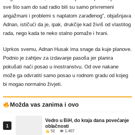
sve što sam do sad radio bili su samo privremeni
angažmani i problemi s naplatom zarađenog”, objašnjava
Adnan, ističući da je, ipak, drukčije kad živiš od vlastitog
rada, nego kada te neko stalno pomaže i hrani.
Uprkos svemu, Adnan Husak ima snage da kuje planove.
Podnio je zahtjev za izdavanje pasoša jer planira
pokušati naći posao u inostranstvu. Od ove nakane
može ga odvratiti samo posao u rodnom gradu od kojeg
bi mogao normalno živjeti.
Možda vas zanima i ovo
Vedro u BiH, do kraja dana povećanje
1
oblačnosti
52
👁 1.407