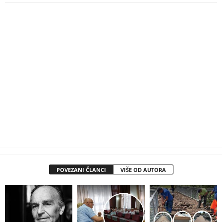
POVEZANI ČLANCI
VIŠE OD AUTORA