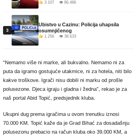
3.107 👁 86.486
Ubistvo u Cazinu: Policija uhapsila
3
osumnjičenog
1.256 👁 38.633
“Nemamo više ni marke, ali bukvalno. Nemamo ni za
puta da igramo gostujuće utakmice, ni za hotela, niti bilo
kakve troškove. Igrači nisu dobili ni marku od prošle
polusezone. Djeca igraju i gladna i žedna”, rekao je za
naš portal Abid Topić, predsjednik kluba.
Ukupni dug prema igračima u ovom trenutku iznosi
70.000 KM. Topić kaže da je Grad Bihać za dosadašnju
polusezonu prebacio na račun kluba oko 39.000 KM, a