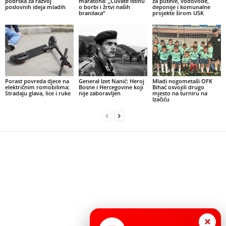
podrška za razvoj
maratona: „Čuvate istinu
za puteve, vodovode,
poslovnih ideja mladih
o borbi i žrtvi naših
deponije i komunalne
branilaca“
projekte širom USK
Porast povreda djece na
General Izet Nanić: Heroj
Mladi nogometaši OFK
električnim romobilima:
Bosne i Hercegovine koji
Bihać osvojili drugo
Stradaju glava, lice i ruke
nije zaboravljen
mjesto na turniru na
Izačiću
×