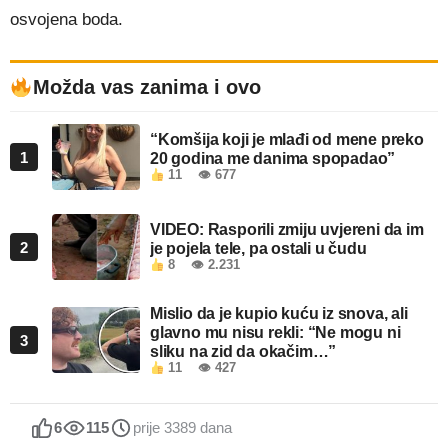
osvojena boda.
Možda vas zanima i ovo
“Komšija koji je mlađi od mene preko
1
20 godina me danima spopadao”
11
👁 677
VIDEO: Rasporili zmiju uvjereni da im
2
je pojela tele, pa ostali u čudu
8
👁 2.231
Mislio da je kupio kuću iz snova, ali
glavno mu nisu rekli: “Ne mogu ni
3
sliku na zid da okačim…”
11
👁 427
6
115
prije 3389 dana