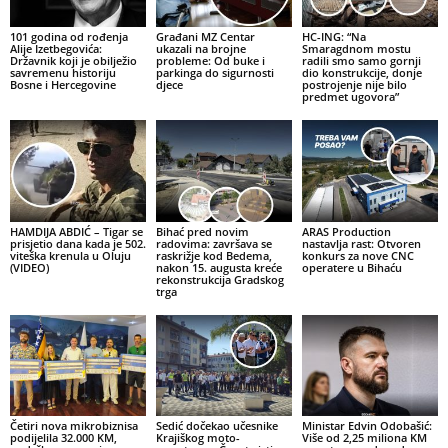
101 godina od rođenja
Građani MZ Centar
HC-ING: “Na
Alije Izetbegovića:
ukazali na brojne
Smaragdnom mostu
Državnik koji je obilježio
probleme: Od buke i
radili smo samo gornji
savremenu historiju
parkinga do sigurnosti
dio konstrukcije, donje
Bosne i Hercegovine
djece
postrojenje nije bilo
predmet ugovora”
HAMDIJA ABDIĆ – Tigar se
Bihać pred novim
ARAS Production
prisjetio dana kada je 502.
radovima: završava se
nastavlja rast: Otvoren
viteška krenula u Oluju
raskrižje kod Bedema,
konkurs za nove CNC
(VIDEO)
nakon 15. augusta kreće
operatere u Bihaću
rekonstrukcija Gradskog
trga
Četiri nova mikrobiznisa
Sedić dočekao učesnike
Ministar Edvin Odobašić:
podijelila 32.000 KM,
Krajiškog moto-
Više od 2,25 miliona KM