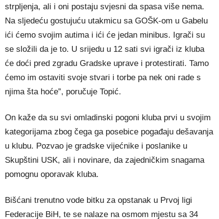
strpljenja, ali i oni postaju svjesni da spasa više nema.
Na sljedeću gostujuću utakmicu sa GOŠK-om u Gabelu
ići ćemo svojim autima i ići će jedan minibus. Igrači su
se složili da je to. U srijedu u 12 sati svi igrači iz kluba
će doći pred zgradu Gradske uprave i protestirati. Tamo
ćemo im ostaviti svoje stvari i torbe pa nek oni rade s
njima šta hoće”, poručuje Topić.
On kaže da su svi omladinski pogoni kluba prvi u svojim
kategorijama zbog čega ga posebice pogađaju dešavanja
u klubu. Pozvao je gradske vijećnike i poslanike u
Skupštini USK, ali i novinare, da zajedničkim snagama
pomognu oporavak kluba.
Bišćani trenutno vode bitku za opstanak u Prvoj ligi
Federacije BiH, te se nalaze na osmom mjestu sa 34