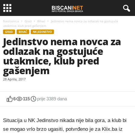
Naslovnica
Grad
Bihać
Jedinstvo nema novca za odlazak na gostujuće
utakmice, klub pred gašenjem
GRAD
BIHAĆ
NK JEDINSTVO
Jedinstvo nema novca za
odlazak na gostujuće
utakmice, klub pred
gašenjem
28 Aprila, 2017
6
115
prije 3389 dana
Situacija u NK Jedinstvo nikada nije bila gora, a klub bi
se mogao vrlo brzo ugasiti, potvrđeno je za Klix.ba iz