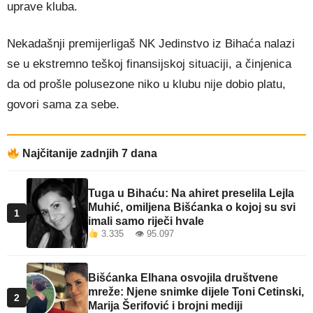
uprave kluba.
Nekadašnji premijerligaš NK Jedinstvo iz Bihaća nalazi
se u ekstremno teškoj finansijskoj situaciji, a činjenica
da od prošle polusezone niko u klubu nije dobio platu,
govori sama za sebe.
Najčitanije zadnjih 7 dana
Tuga u Bihaću: Na ahiret preselila Lejla
Muhić, omiljena Bišćanka o kojoj su svi
1
imali samo riječi hvale
3.335 👁 95.097
Bišćanka Elhana osvojila društvene
mreže: Njene snimke dijele Toni Cetinski,
2
Marija Šerifović i brojni mediji