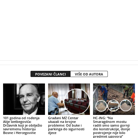
POVEZANI ČLANCI
VIŠE OD AUTORA
101 godina od rođenja
Građani MZ Centar
HC-ING: “Na
Alije Izetbegovića:
ukazali na brojne
Smaragdnom mostu
Državnik koji je obilježio
probleme: Od buke i
radili smo samo gornji
savremenu historiju
parkinga do sigurnosti
dio konstrukcije, donje
Bosne i Hercegovine
djece
postrojenje nije bilo
predmet ugovora”