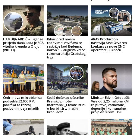
HAMDIJA ABDIĆ – Tigar se
Bihać pred novim
ARAS Production
prisjetio dana kada je 502.
radovima: završava se
nastavlja rast: Otvoren
viteška krenula u Oluju
raskrižje kod Bedema,
konkurs za nove CNC
(VIDEO)
nakon 15. augusta kreće
operatere u Bihaću
rekonstrukcija Gradskog
trga
Četiri nova mikrobiznisa
Sedić dočekao učesnike
Ministar Edvin Odobašić:
podijelila 32.000 KM,
Krajiškog moto-
Više od 2,25 miliona KM
podrška za razvoj
maratona: „Čuvate istinu
za puteve, vodovode,
poslovnih ideja mladih
o borbi i žrtvi naših
deponije i komunalne
branilaca“
projekte širom USK