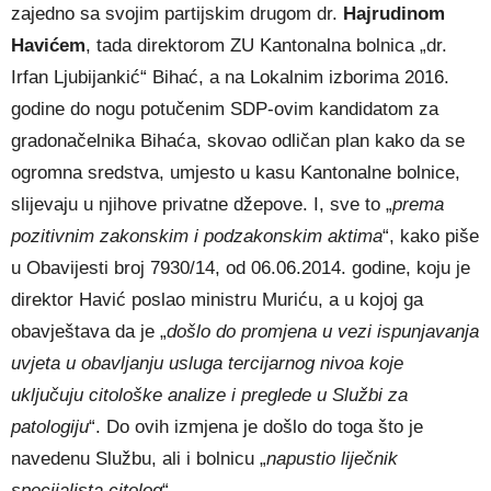
zajedno sa svojim partijskim drugom dr.
Hajrudinom
Havićem
, tada direktorom ZU Kantonalna bolnica „dr.
Irfan Ljubijankić“ Bihać, a na Lokalnim izborima 2016.
godine do nogu potučenim SDP-ovim kandidatom za
gradonačelnika Bihaća, skovao odličan plan kako da se
ogromna sredstva, umjesto u kasu Kantonalne bolnice,
slijevaju u njihove privatne džepove. I, sve to „
prema
pozitivnim zakonskim i podzakonskim aktima
“, kako piše
u Obavijesti broj 7930/14, od 06.06.2014. godine, koju je
direktor Havić poslao ministru Muriću, a u kojoj ga
obavještava da je „
došlo do promjena u vezi ispunjavanja
uvjeta u obavljanju usluga tercijarnog nivoa koje
uključuju citološke analize i preglede u Službi za
patologiju
“. Do ovih izmjena je došlo do toga što je
navedenu Službu, ali i bolnicu „
napustio liječnik
specijalista citolog
“.