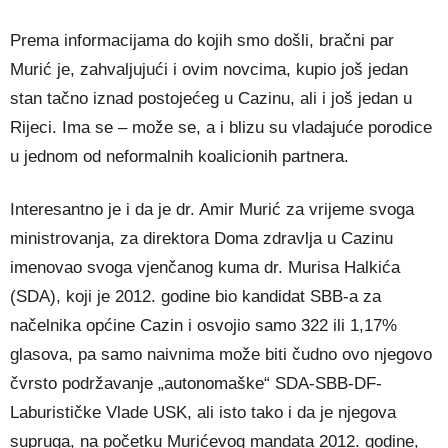
Prema informacijama do kojih smo došli, bračni par
Murić je, zahvaljujući i ovim novcima, kupio još jedan
stan tačno iznad postojećeg u Cazinu, ali i još jedan u
Rijeci. Ima se – može se, a i blizu su vladajuće porodice
u jednom od neformalnih koalicionih partnera.
Interesantno je i da je dr. Amir Murić za vrijeme svoga
ministrovanja, za direktora Doma zdravlja u Cazinu
imenovao svoga vjenčanog kuma dr. Murisa Halkića
(SDA), koji je 2012. godine bio kandidat SBB-a za
načelnika općine Cazin i osvojio samo 322 ili 1,17%
glasova, pa samo naivnima može biti čudno ovo njegovo
čvrsto podržavanje „autonomaške“ SDA-SBB-DF-
Laburističke Vlade USK, ali isto tako i da je njegova
supruga, na početku Murićevog mandata 2012. godine,