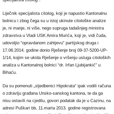
Liječnik specijalista citolog, koji je napustio Kantonalnu
bolnicu i zbog čega su u istoj ukinute citološke analize
je, ni manje, ni više, nego supruga tadašnjeg ministra
zdravstva u Vladi USK Amira Murića, koji je, vidi čuda,
udovoljio “opravdanom zahtjevu” partijskog druga i
17.06.2014. godine donio Rješenje broj 09-37-5200-UP-
1/14, kojim se ukida Rješenje o vršenju usluga citoloških
analiza u Kantonalnoj bolnici “dr. Irfan Ljubijankić” u
Bihaću.
Da su pomenuti „sljedbenici Hipokrata“ ipak vodili računa
o zdravlju građana Unsko-sanskog kantona, te da ga
nisu ostavili na cjedilu, govori podatak da je u Cazinu, na
adresi Puškari bb, 11.marta 2013. godine registrovana