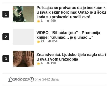
Policajac se pretvarao da je beskućnik
u invalidskim kolicima: Ostao je u šoku
1
kada su prolaznici uradili ovo!
6
👁 269
VIDEO: “Bihaćko ljeto” – Promocija
2
knjige: “Glumac… je glumac…”
21
👁 851
Znanstvenici: Ljudsko tijelo naglo stari
3
u dva životna razdoblja
4
👁 190
10
223
prije 3442 dana