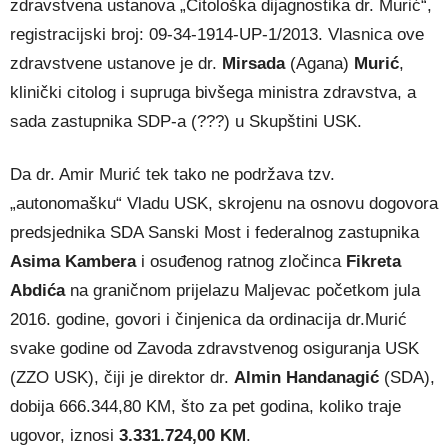
zdravstvena ustanova „Citološka dijagnostika dr. Murić“,
registracijski broj: 09-34-1914-UP-1/2013. Vlasnica ove
zdravstvene ustanove je dr.
Mirsada
(Agana)
Murić
,
klinički citolog i supruga bivšega ministra zdravstva, a
sada zastupnika SDP-a (???) u Skupštini USK.
Da dr. Amir Murić tek tako ne podržava tzv.
„autonomašku“ Vladu USK, skrojenu na osnovu dogovora
predsjednika SDA Sanski Most i federalnog zastupnika
Asima Kambera
i osuđenog ratnog zločinca
Fikreta
Abdića
na graničnom prijelazu Maljevac početkom jula
2016. godine, govori i činjenica da ordinacija dr.Murić
svake godine od Zavoda zdravstvenog osiguranja USK
(ZZO USK), čiji je direktor dr.
Almin Handanagić
(SDA),
dobija 666.344,80 KM, što za pet godina, koliko traje
ugovor, iznosi
3.331.724,00 KM
.