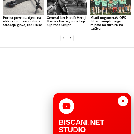
Porast povreda djece na
General Izet Nanić: Heroj
Mladi nogometaši OFK
električnim romobilima:
Bosne i Hercegovine koji
Bihać osvojili drugo
Stradaju glava, lice i ruke
nije zaboravljen
mjesto na turniru na
Izačiću
×
BISCANI.NET
STUDIO