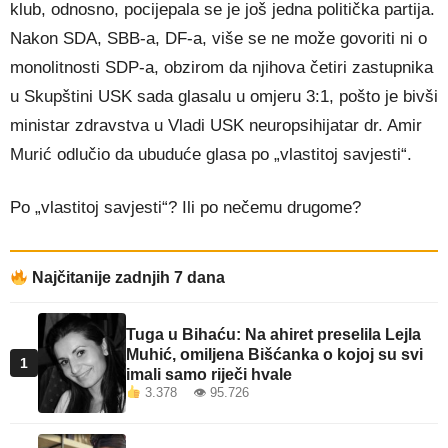
klub, odnosno, pocijepala se je još jedna politička partija.
Nakon SDA, SBB-a, DF-a, više se ne može govoriti ni o
monolitnosti SDP-a, obzirom da njihova četiri zastupnika
u Skupštini USK sada glasalu u omjeru 3:1, pošto je bivši
ministar zdravstva u Vladi USK neuropsihijatar dr. Amir
Murić odlučio da ubuduće glasa po „vlastitoj savjesti“.
Po „vlastitoj savjesti“? Ili po nečemu drugome?
Najčitanije zadnjih 7 dana
Tuga u Bihaću: Na ahiret preselila Lejla
Muhić, omiljena Bišćanka o kojoj su svi
1
imali samo riječi hvale
3.378 👁 95.726