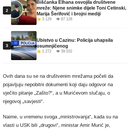
Bišćanka Elhana osvojila društvene
mreže: Njene snimke dijele Toni Cetinski,
2
Marija Šerifović i brojni mediji
3.129 👁 87.128
Ubistvo u Cazinu: Policija uhapsila
3
osumnjičenog
1.272 👁 39.032
Ovih dana su se na društvenim mrežama počeli da
pojavljuju nepobitni dokumenti koji daju odgovor na
vječito pitanje „Zašto?“, a u Murićevom slučaju, o
njegovoj „savjesti“.
Naime, u vremenu svoga „ministrovanja“, kada su na
vlasti u USK bili „drugovi“, ministar Amir Murić je,