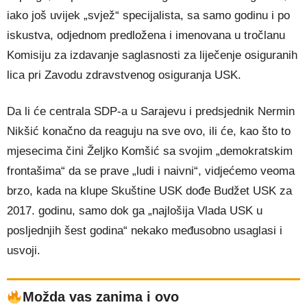
iako još uvijek „svjež“ specijalista, sa samo godinu i po
iskustva, odjednom predložena i imenovana u tročlanu
Komisiju za izdavanje saglasnosti za liječenje osiguranih
lica pri Zavodu zdravstvenog osiguranja USK.
Da li će centrala SDP-a u Sarajevu i predsjednik Nermin
Nikšić konačno da reaguju na sve ovo, ili će, kao što to
mjesecima čini Željko Komšić sa svojim „demokratskim
frontašima“ da se prave „ludi i naivni“, vidjećemo veoma
brzo, kada na klupe Skuštine USK dođe Budžet USK za
2017. godinu, samo dok ga „najlošija Vlada USK u
posljednjih šest godina“ nekako međusobno usaglasi i
usvoji.
Možda vas zanima i ovo