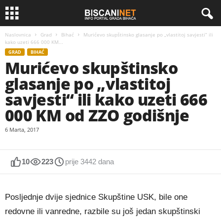
Naslovnica
Grad
Bihać
Murićevo skupštinsko glasanje po „vlastitoj savjesti“ ili
kako uzeti 666 000 KM...
GRAD
BIHAĆ
Murićevo skupštinsko
glasanje po „vlastitoj
savjesti“ ili kako uzeti 666
000 KM od ZZO godišnje
6 Marta, 2017
10
223
prije 3442 dana
Posljednje dvije sjednice Skupštine USK, bile one
redovne ili vanredne, razbile su još jedan skupštinski