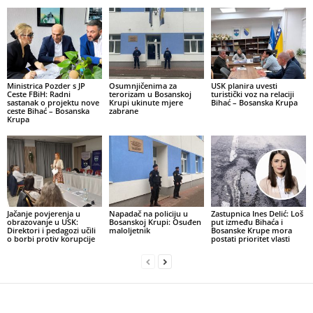
Ministrica Pozder s JP
Osumnjičenima za
USK planira uvesti
Ceste FBiH: Radni
terorizam u Bosanskoj
turistički voz na relaciji
sastanak o projektu nove
Krupi ukinute mjere
Bihać – Bosanska Krupa
ceste Bihać – Bosanska
zabrane
Krupa
Jačanje povjerenja u
Napadač na policiju u
Zastupnica Ines Delić: Loš
obrazovanje u USK:
Bosanskoj Krupi: Osuđen
put između Bihaća i
Direktori i pedagozi učili
maloljetnik
Bosanske Krupe mora
o borbi protiv korupcije
postati prioritet vlasti