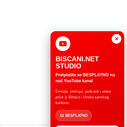
×
BISCANI.NET
STUDIO
Pretplatite se BESPLATNO na
naš YouTube kanal
Emisije, intervjui, podcasti i video
priče iz Bihaća i Unsko-sanskog
kantona.
BESPLATNO