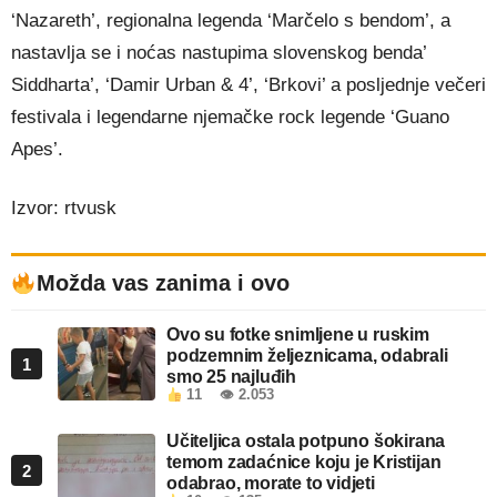
‘Nazareth’, regionalna legenda ‘Marčelo s bendom’, a
nastavlja se i noćas nastupima slovenskog benda’
Siddharta’, ‘Damir Urban & 4’, ‘Brkovi’ a posljednje večeri
festivala i legendarne njemačke rock legende ‘Guano
Apes’.
Izvor: rtvusk
Možda vas zanima i ovo
Ovo su fotke snimljene u ruskim
podzemnim željeznicama, odabrali
1
smo 25 najluđih
11
👁 2.053
Učiteljica ostala potpuno šokirana
temom zadaćnice koju je Kristijan
2
odabrao, morate to vidjeti