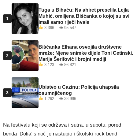
Tuga u Bihaću: Na ahiret preselila Lejla
Muhić, omiljena Bišćanka o kojoj su svi
1
imali samo riječi hvale
3.366 👁 95.547
Bišćanka Elhana osvojila društvene
mreže: Njene snimke dijele Toni Cetinski,
2
Marija Šerifović i brojni mediji
3.123 👁 86.821
Ubistvo u Cazinu: Policija uhapsila
3
osumnjičenog
1.262 👁 38.996
Na festivalu koji se održava i sutra, u subotu, pored
benda ‘Dolia’ sinoć je nastupio i škotski rock bend