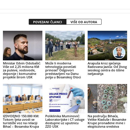
POVEZANI ČLANCI
VIŠE OD AUTORA
Ministar Edvin Odobašić:
Može li moderna
Arapuša kroz sjećanja
Više od 2,25 miliona KM
tehnologija povećati
Radovana Jazića: Od živog
za puteve, vodovode,
prinose? Odgovori
seoskog centra do tišine
deponije i komunalne
predstavljeni na Danu
iseljavanja
projekte širom USK
polja u Bosanskoj Otoci
IZDVOEJNO 150.000 KM:
Poliklinika Muminović:
Na području Bihaća,
Tokom ljeta uvodi se
Laboratorijske i CT usluge
Velike Kladuše i Bosanske
turistički voz na relaciji
dostupne uz uputnicu
Krupe pronađene mine i
Bihać – Bosanska Krupa
ZZO USK
eksplozivna sredstva