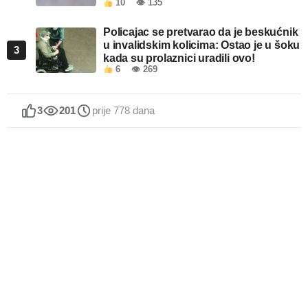
10
👁 135
Policajac se pretvarao da je beskućnik
u invalidskim kolicima: Ostao je u šoku
3
kada su prolaznici uradili ovo!
6
👁 269
3
201
prije 778 dana