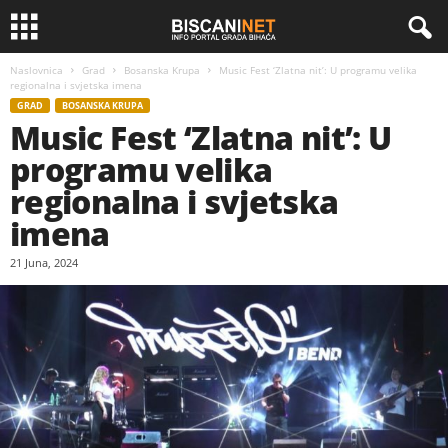
Naslovnica
Grad
Bosanska Krupa
Music Fest ‘Zlatna nit’: U programu velika
regionalna i svjetska imena
GRAD
BOSANSKA KRUPA
Music Fest ‘Zlatna nit’: U
programu velika
regionalna i svjetska
imena
21 Juna, 2024