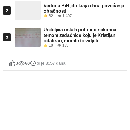
Vedro u BiH, do kraja dana povećanje
2
oblačnosti
52
👁 1.407
Učiteljica ostala potpuno šokirana
temom zadaćnice koju je Kristijan
3
odabrao, morate to vidjeti
10
👁 135
3
68
prije 3557 dana