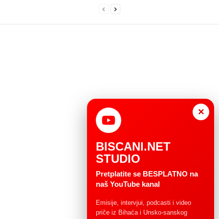
×
BISCANI.NET
STUDIO
Pretplatite se BESPLATNO na
naš YouTube kanal
Emisije, intervjui, podcasti i video
priče iz Bihaća i Unsko-sanskog