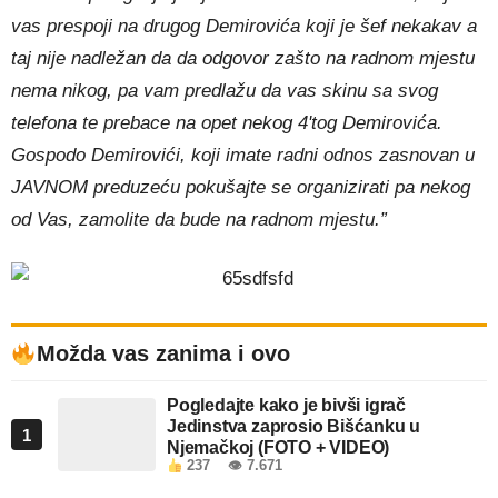
vas prespoji na drugog Demirovića koji je šef nekakav a
taj nije nadležan da da odgovor zašto na radnom mjestu
nema nikog, pa vam predlažu da vas skinu sa svog
telefona te prebace na opet nekog 4'tog Demirovića.
Gospodo Demirovići, koji imate radni odnos zasnovan u
JAVNOM preduzeću pokušajte se organizirati pa nekog
od Vas, zamolite da bude na radnom mjestu.”
Možda vas zanima i ovo
Pogledajte kako je bivši igrač
Jedinstva zaprosio Bišćanku u
1
Njemačkoj (FOTO + VIDEO)
237
👁 7.671