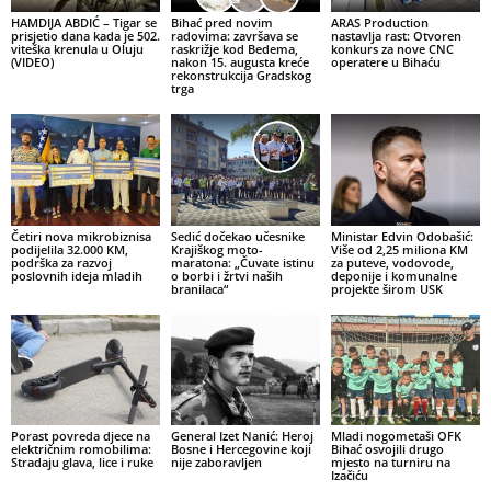
HAMDIJA ABDIĆ – Tigar se
Bihać pred novim
ARAS Production
prisjetio dana kada je 502.
radovima: završava se
nastavlja rast: Otvoren
viteška krenula u Oluju
raskrižje kod Bedema,
konkurs za nove CNC
(VIDEO)
nakon 15. augusta kreće
operatere u Bihaću
rekonstrukcija Gradskog
trga
Četiri nova mikrobiznisa
Sedić dočekao učesnike
Ministar Edvin Odobašić:
podijelila 32.000 KM,
Krajiškog moto-
Više od 2,25 miliona KM
podrška za razvoj
maratona: „Čuvate istinu
za puteve, vodovode,
poslovnih ideja mladih
o borbi i žrtvi naših
deponije i komunalne
branilaca“
projekte širom USK
Porast povreda djece na
General Izet Nanić: Heroj
Mladi nogometaši OFK
električnim romobilima:
Bosne i Hercegovine koji
Bihać osvojili drugo
Stradaju glava, lice i ruke
nije zaboravljen
mjesto na turniru na
Izačiću