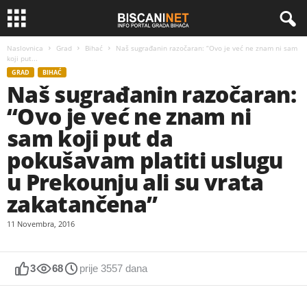
Naslovnica
Grad
Bihać
Naš sugrađanin razočaran: “Ovo je već ne znam ni sam
koji put...
GRAD
BIHAĆ
Naš sugrađanin razočaran:
“Ovo je već ne znam ni
sam koji put da
pokušavam platiti uslugu
u Prekounju ali su vrata
zakatančena”
11 Novembra, 2016
3
68
prije 3557 dana