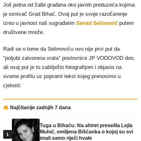
Još jedna od žalbi građana oko javnih preduzeća kojima
je osnivač Grad Bihać. Ovaj put je svoje razočarenje
iznio u javnost naš sugrađanin
Senad Selimović
putem
društvene mreže.
Radi se o tome da Selimoviću ovo nije prvi put da
“poljubi zatvorena vrata” poslovnice JP VODOVOD doo,
ali ovaj put je to zabilježio fotografijom i objavio na
svome profilu uz popratni tekst kojeg prenosimo u
cjelosti:
Najčitanije zadnjih 7 dana
Tuga u Bihaću: Na ahiret preselila Lejla
Muhić, omiljena Bišćanka o kojoj su svi
1
imali samo riječi hvale