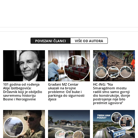
POVEZANI ČLANCI
VIŠE OD AUTORA
101 godina od rođenja
Građani MZ Centar
HC-ING: “Na
Alije Izetbegovića:
ukazali na brojne
Smaragdnom mostu
Državnik koji je obilježio
probleme: Od buke i
radili smo samo gornji
savremenu historiju
parkinga do sigurnosti
dio konstrukcije, donje
Bosne i Hercegovine
djece
postrojenje nije bilo
predmet ugovora”