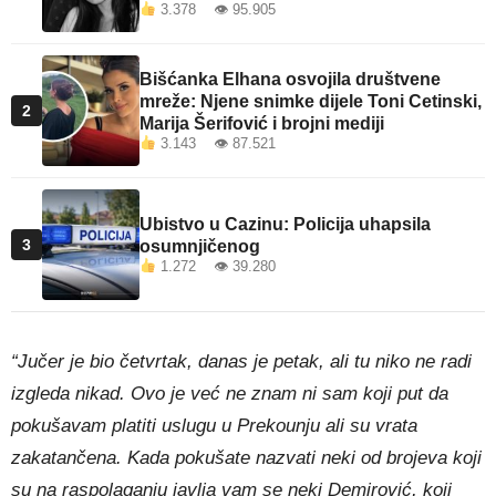
3.378 👁 95.905
Bišćanka Elhana osvojila društvene
mreže: Njene snimke dijele Toni Cetinski,
2
Marija Šerifović i brojni mediji
3.143 👁 87.521
Ubistvo u Cazinu: Policija uhapsila
3
osumnjičenog
1.272 👁 39.280
“Jučer je bio četvrtak, danas je petak, ali tu niko ne radi
izgleda nikad. Ovo je već ne znam ni sam koji put da
pokušavam platiti uslugu u Prekounju ali su vrata
zakatančena. Kada pokušate nazvati neki od brojeva koji
su na raspolaganju javlja vam se neki Demirović, koji