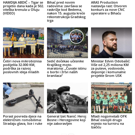
HAMDIJA ABDIĆ – Tigar se
Bihać pred novim
ARAS Production
prisjetio dana kada je 502.
radovima: završava se
nastavlja rast: Otvoren
viteška krenula u Oluju
raskrižje kod Bedema,
konkurs za nove CNC
(VIDEO)
nakon 15. augusta kreće
operatere u Bihaću
rekonstrukcija Gradskog
trga
Četiri nova mikrobiznisa
Sedić dočekao učesnike
Ministar Edvin Odobašić:
podijelila 32.000 KM,
Krajiškog moto-
Više od 2,25 miliona KM
podrška za razvoj
maratona: „Čuvate istinu
za puteve, vodovode,
poslovnih ideja mladih
o borbi i žrtvi naših
deponije i komunalne
branilaca“
projekte širom USK
Porast povreda djece na
General Izet Nanić: Heroj
Mladi nogometaši OFK
električnim romobilima:
Bosne i Hercegovine koji
Bihać osvojili drugo
Stradaju glava, lice i ruke
nije zaboravljen
mjesto na turniru na
Izačiću