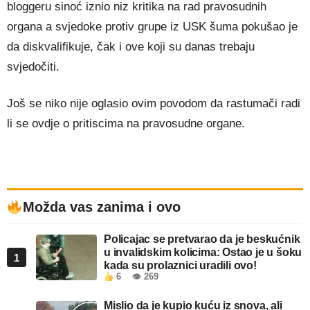
bloggeru sinoć iznio niz kritika na rad pravosudnih
organa a svjedoke protiv grupe iz USK šuma pokušao je
da diskvalifikuje, čak i ove koji su danas trebaju
svjedočiti.
Još se niko nije oglasio ovim povodom da rastumači radi
li se ovdje o pritiscima na pravosudne organe.
Možda vas zanima i ovo
Policajac se pretvarao da je beskućnik
u invalidskim kolicima: Ostao je u šoku
1
kada su prolaznici uradili ovo!
6
👁 269
Mislio da je kupio kuću iz snova, ali