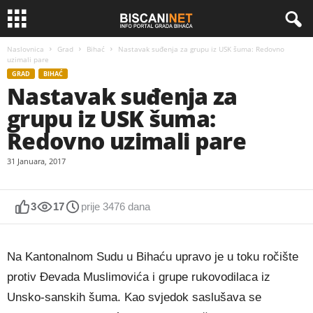
Naslovnica
Grad
Bihać
Nastavak suđenja za grupu iz USK šuma: Redovno
uzimali pare
GRAD
BIHAĆ
Nastavak suđenja za
grupu iz USK šuma:
Redovno uzimali pare
31 Januara, 2017
3
17
prije 3476 dana
Na Kantonalnom Sudu u Bihaću upravo je u toku ročište
protiv Đevada Muslimovića i grupe rukovodilaca iz
Unsko-sanskih šuma. Kao svjedok saslušava se