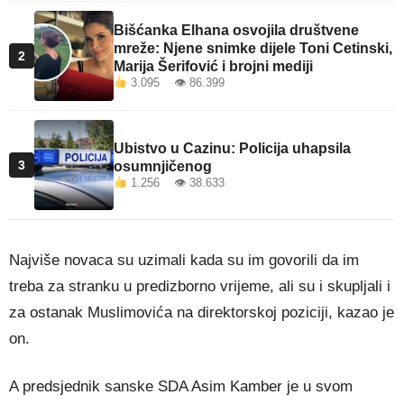
Bišćanka Elhana osvojila društvene
mreže: Njene snimke dijele Toni Cetinski,
2
Marija Šerifović i brojni mediji
3.095 👁 86.399
Ubistvo u Cazinu: Policija uhapsila
3
osumnjičenog
1.256 👁 38.633
Najviše novaca su uzimali kada su im govorili da im
treba za stranku u predizborno vrijeme, ali su i skupljali i
za ostanak Muslimovića na direktorskoj poziciji, kazao je
on.
A predsjednik sanske SDA Asim Kamber je u svom