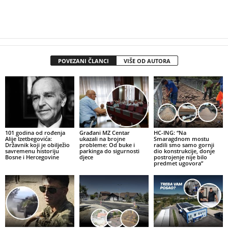
POVEZANI ČLANCI
VIŠE OD AUTORA
101 godina od rođenja
Građani MZ Centar
HC-ING: “Na
Alije Izetbegovića:
ukazali na brojne
Smaragdnom mostu
Državnik koji je obilježio
probleme: Od buke i
radili smo samo gornji
savremenu historiju
parkinga do sigurnosti
dio konstrukcije, donje
Bosne i Hercegovine
djece
postrojenje nije bilo
predmet ugovora”