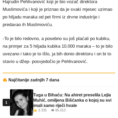
Hajrudin Pehlivanović koji je bio vozač direktora
Muslimovića i koji je priznao da je svaki mjesec uzimao
po hiljadu maraka od pet firmi iz drvne industrije i
predavao ih Muslimoviću.
-To je bilo redovno, a posebno su još plaćali po kubiku,
na primjer za 5 hiljada kubika 10.000 maraka – to je bilo
uvezano i tako je to išlo, ja bih donio direktoru i on bi to
stavio u džep- posvjedočio je Pehlivanović.
Najčitanije zadnjih 7 dana
Tuga u Bihaću: Na ahiret preselila Lejla
Muhić, omiljena Bišćanka o kojoj su svi
1
imali samo riječi hvale
3.335 👁 95.013