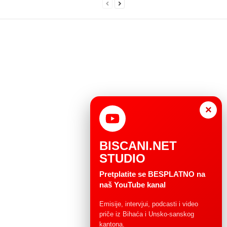
×
BISCANI.NET
STUDIO
Pretplatite se BESPLATNO na
naš YouTube kanal
Emisije, intervjui, podcasti i video
priče iz Bihaća i Unsko-sanskog
kantona.