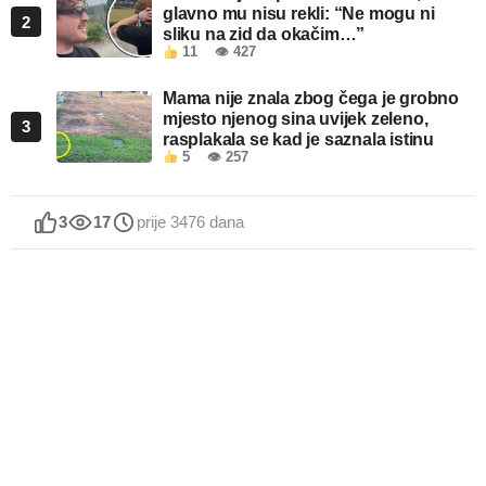
glavno mu nisu rekli: “Ne mogu ni
2
sliku na zid da okačim…”
11
👁 427
Mama nije znala zbog čega je grobno
mjesto njenog sina uvijek zeleno,
3
rasplakala se kad je saznala istinu
5
👁 257
3
17
prije 3476 dana