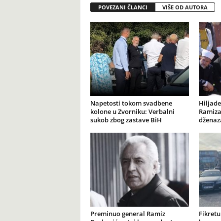
POVEZANI ČLANCI
VIŠE OD AUTORA
Napetosti tokom svadbene
Hiljade
kolone u Zvorniku: Verbalni
Ramiza
sukob zbog zastave BiH
dženaz
Preminuo general Ramiz
Fikretu