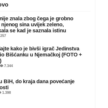
ovo
ije znala zbog čega je grobno
 njenog sina uvijek zeleno,
ala se kad je saznala istinu
 257
ajte kako je bivši igrač Jedinstva
io Bišćanku u Njemačkoj (FOTO +
)
👁 7.344
u BiH, do kraja dana povećanje
osti
 1.398