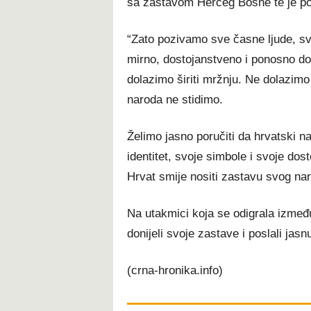
sa zastavom Herceg Bosne te je po
“Zato pozivamo sve časne ljude, sve 
mirno, dostojanstveno i ponosno d
dolazimo širiti mržnju. Ne dolazimo
naroda ne stidimo.
Želimo jasno poručiti da hrvatski n
identitet, svoje simbole i svoje dos
Hrvat smije nositi zastavu svog nar
Na utakmici koja se odigrala između
donijeli svoje zastave i poslali jasnu 
(crna-hronika.info)