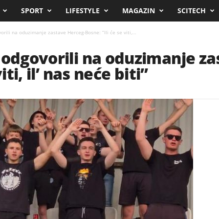
SPORT
LIFESTYLE
MAGAZIN
SCITECH
rili na oduzimanje zastave Herceg-Bosne: “Ili će se viti,...
 odgovorili na oduzimanje z
iti, il’ nas neće biti”