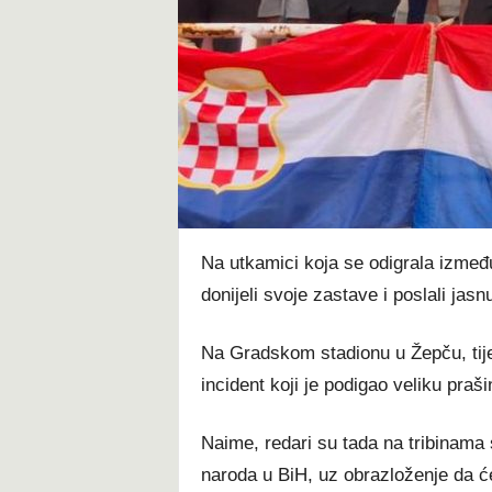
t
Na utkamici koja se odigrala između
donijeli svoje zastave i poslali jasnu 
Na Gradskom stadionu u Žepču, tij
incident koji je podigao veliku praši
Naime, redari su tada na tribinama
naroda u BiH, uz obrazloženje da će