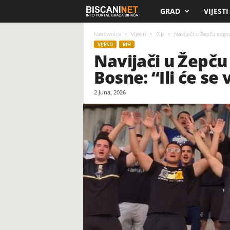
GRAD
VIJESTI
B
i
Naslovnica
Vijesti
BiH
Navijači u Žepču odgovo
VIJESTI
BIH
Navijači u Žepču
s
Bosne: “Ili će se v
c
2 Juna, 2026
a
n
i
.
n
e