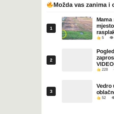
Možda vas zanima i 
Mama n
mjesto
1
rasplak
5
👁
Pogled
zapros
2
VIDEO
228
Vedro 
3
oblačn
52
