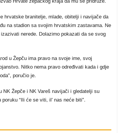
zvao Hrvate žepačkog kraja da mu se pridruže.
hrvatske branitelje, mlade, obitelji i navijače da
ođu na stadion sa svojim hrvatskim zastavama. Ne
 izazivati nerede. Dolazimo pokazati da se svog
arod u Žepču ima pravo na svoje ime, svoj
tojanstvo. Nitko nema pravo određivati kada i gdje
oda”, poručio je.
 NK Žepče i NK Vareš navijači i gledatelji su
poruku “Ili će se viti, il’ nas neće biti”.